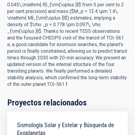
0.045\,\mathrm{ R}_{\rm{\oplus }}$ from 5 per cent to 2
per cent precision) and mass ($M_p = 12.4 \pm 1.4\,
\mathrm{ M}_{\rm{\oplus }}$) estimates, implying a
density of $\rho _p = 0.778 \pm 0.097\, \rho
_{\rm{\oplus }}$. Thanks to recent TESS observations
and the focused CHEOPS visit of the transit of TOI-561
e, a good candidate for exomoon searches, the planet's
period is finally constrained, allowing us to predict transit
times through 2030 with 20-min accuracy. We present an
updated version of the internal structure of the four
transiting planets. We finally performed a detailed
stability analysis, which confirmed the long-term stability
of the outer planet TOI-561 f.
Proyectos relacionados
Sismología Solar y Estelar y Búsqueda de
Exoplanetas