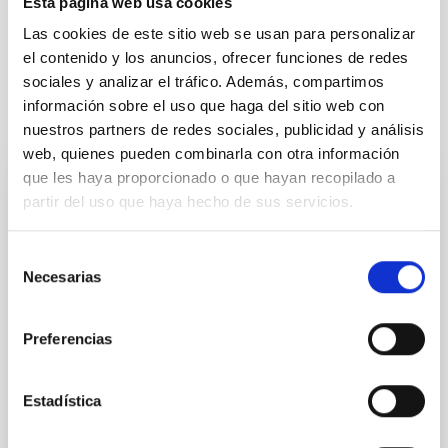
Esta página web usa cookies
Física estelar e interestelar (FEEI)
Las cookies de este sitio web se usan para personalizar
Sistema Solar y Sistemas Planetarios (SEYSS)
el contenido y los anuncios, ofrecer funciones de redes
sociales y analizar el tráfico. Además, compartimos
información sobre el uso que haga del sitio web con
Te puede interesar
nuestros partners de redes sociales, publicidad y análisis
web, quienes pueden combinarla con otra información
que les haya proporcionado o que hayan recopilado a
partir del uso que haya hecho de sus servicios.
CON ÁRBITRO
Magnetic Field Alignment with Dense
Selección
Cores in the Transition between Cloud and
Necesarias
de
Core Scales
consentimiento
In a magnetically dominated model of star formation,
Preferencias
we expect to see alignments between the magnetic
field orientation of star-forming dense cores and the
cloud-scale magnetic field. A. Pandhi et al. showed
Estadística
instead, however, that the orientation of cores and
their angular momentum vectors appear random