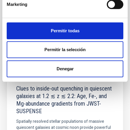
with respect to the larger-scale magnetic
Marketing
Yin, Sean et al.
Fecha de publicación:
5
2026
Permitir todas
BIBCODE
2026APJ..1003...83Y
Permitir la selección
NÚMERO DE CITAS
0
Denegar
CON ÁRBITRO
Clues to inside-out quenching in quiescent
galaxies at 1.2 ≲ z ≲ 2.2: Age, Fe-, and
Mg-abundance gradients from JWST-
SUSPENSE
Spatially resolved stellar populations of massive
quiescent galaxies at cosmic noon provide powerful