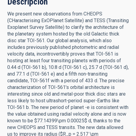
Descripción
We present new observations from CHEOPS
(CHaracterising ExOPlanet Satellite) and TESS (Transiting
Exoplanet Survey Satellite) to clarify the architecture of
the planetary system hosted by the old Galactic thick
disc star TOI-561. Our global analysis, which also
includes previously published photometric and radial
velocity data, incontrovertibly proves that TOI-561 is
hosting at least four transiting planets with periods of
0.44 d (TOI-561 b), 10.8 d (TOI-561 c), 25.7 d (TOI-561 d),
and 77.1 d (TOI-561 e) and a fifth non-transiting
candidate, TOI-561f with a period of 433 d. The precise
characterization of TOI-561's orbital architecture is
interesting since old and metal-poor thick disc stars are
less likely to host ultrashort-period super-Earths like
TOI-561 b. The new period of planet -e is consistent with
the value obtained using radial velocity alone and is now
known to be $77.14399\pm 0.00025$ d, thanks to the
new CHEOPS and TESS transits. The new data allowed
us to improve its radius ($R_p = 2.517 \pm