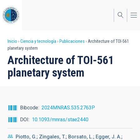
Pasar
al
contenido
principal
Sobrescribir
Inicio
Ciencia y tecnología
Publicaciones
Architecture of TOI-561
planetary system
enlaces
Architecture of TOI-561
de
planetary system
ayuda
a
la
navegación
Bibcode
2024MNRAS.535.2763P
DOI
10.1093/mnras/stae2440
Piotto, G.; Zingales, T.; Borsato, L.; Egger, J. A.;