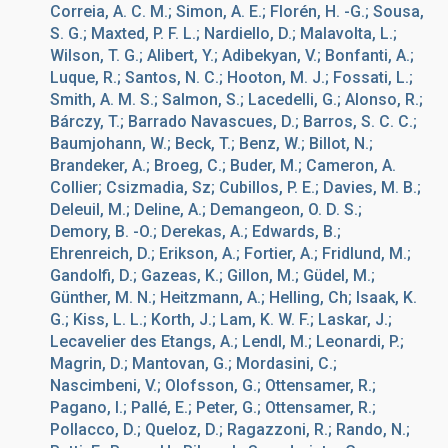
Correia, A. C. M.; Simon, A. E.; Florén, H. -G.; Sousa,
S. G.; Maxted, P. F. L.; Nardiello, D.; Malavolta, L.;
Wilson, T. G.; Alibert, Y.; Adibekyan, V.; Bonfanti, A.;
Luque, R.; Santos, N. C.; Hooton, M. J.; Fossati, L.;
Smith, A. M. S.; Salmon, S.; Lacedelli, G.; Alonso, R.;
Bárczy, T.; Barrado Navascues, D.; Barros, S. C. C.;
Baumjohann, W.; Beck, T.; Benz, W.; Billot, N.;
Brandeker, A.; Broeg, C.; Buder, M.; Cameron, A.
Collier; Csizmadia, Sz; Cubillos, P. E.; Davies, M. B.;
Deleuil, M.; Deline, A.; Demangeon, O. D. S.;
Demory, B. -O.; Derekas, A.; Edwards, B.;
Ehrenreich, D.; Erikson, A.; Fortier, A.; Fridlund, M.;
Gandolfi, D.; Gazeas, K.; Gillon, M.; Güdel, M.;
Günther, M. N.; Heitzmann, A.; Helling, Ch; Isaak, K.
G.; Kiss, L. L.; Korth, J.; Lam, K. W. F.; Laskar, J.;
Lecavelier des Etangs, A.; Lendl, M.; Leonardi, P.;
Magrin, D.; Mantovan, G.; Mordasini, C.;
Nascimbeni, V.; Olofsson, G.; Ottensamer, R.;
Pagano, I.; Pallé, E.; Peter, G.; Ottensamer, R.;
Pollacco, D.; Queloz, D.; Ragazzoni, R.; Rando, N.;