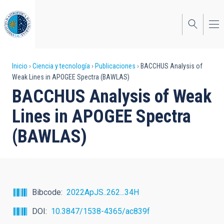
Pasar
al
contenido
principal
Sobrescribir
Inicio
Ciencia y tecnología
Publicaciones
BACCHUS Analysis of
Weak Lines in APOGEE Spectra (BAWLAS)
enlaces
BACCHUS Analysis of Weak
de
Lines in APOGEE Spectra
ayuda
(BAWLAS)
a
la
navegación
Bibcode
2022ApJS..262...34H
DOI
10.3847/1538-4365/ac839f