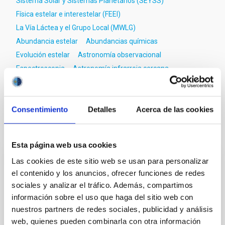
Sistema Solar y Sistemas Planetarios (SEYSS)
Física estelar e interestelar (FEEI)
La Vía Láctea y el Grupo Local (MWLG)
Abundancia estelar
Abundancias químicas
Evolución estelar
Astronomía observacional
Espectroscopia
Astronomía infrarroja cercana
Estrellas gigantes
Consentimiento
Detalles
Acerca de las cookies
Te puede interesar
Esta página web usa cookies
Las cookies de este sitio web se usan para personalizar
CON ÁRBITRO
el contenido y los anuncios, ofrecer funciones de redes
Magnetic Field Alignment with Dense
sociales y analizar el tráfico. Además, compartimos
Cores in the Transition between Cloud and
información sobre el uso que haga del sitio web con
Core Scales
nuestros partners de redes sociales, publicidad y análisis
web, quienes pueden combinarla con otra información