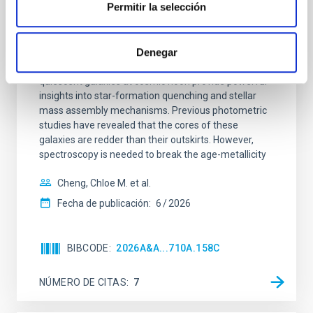
galaxies at 1.2 ≲ z ≲ 2.2: Age, Fe-, and
Permitir la selección
Mg-abundance gradients from JWST-
SUSPENSE
Denegar
Spatially resolved stellar populations of massive
quiescent galaxies at cosmic noon provide powerful
insights into star-formation quenching and stellar
mass assembly mechanisms. Previous photometric
studies have revealed that the cores of these
galaxies are redder than their outskirts. However,
spectroscopy is needed to break the age-metallicity
Cheng, Chloe M. et al.
Fecha de publicación:
6
2026
BIBCODE
2026A&A...710A.158C
NÚMERO DE CITAS
7