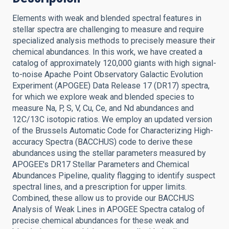
Elements with weak and blended spectral features in
stellar spectra are challenging to measure and require
specialized analysis methods to precisely measure their
chemical abundances. In this work, we have created a
catalog of approximately 120,000 giants with high signal-
to-noise Apache Point Observatory Galactic Evolution
Experiment (APOGEE) Data Release 17 (DR17) spectra,
for which we explore weak and blended species to
measure Na, P, S, V, Cu, Ce, and Nd abundances and
12C/13C isotopic ratios. We employ an updated version
of the Brussels Automatic Code for Characterizing High-
accuracy Spectra (BACCHUS) code to derive these
abundances using the stellar parameters measured by
APOGEE's DR17 Stellar Parameters and Chemical
Abundances Pipeline, quality flagging to identify suspect
spectral lines, and a prescription for upper limits.
Combined, these allow us to provide our BACCHUS
Analysis of Weak Lines in APOGEE Spectra catalog of
precise chemical abundances for these weak and