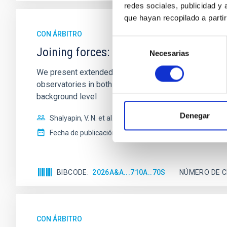
redes sociales, publicidad y
que hayan recopilado a parti
CON ÁRBITRO
Selección
Joining forces: 30 years of optical mon
Necesarias
de
consentimiento
We present extended optical monitoring of the quadru
observatories in both hemispheres and using a new ph
background level
Denegar
Shalyapin, V. N. et al.
Fecha de publicación:
6
2026
BIBCODE
2026A&A...710A..70S
NÚMERO DE C
CON ÁRBITRO