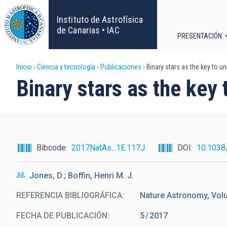
Pasar
al
Instituto de Astrofísica
contenido
de Canarias • IAC
PRESENTACIÓN
principal
Navega
Sobrescribir
Inicio
Ciencia y tecnología
Publicaciones
Binary stars as the key to u
principa
Binary stars as the key
enlaces
de
ayuda
Bibcode
2017NatAs...1E.117J
DOI
10.1038
a
Jones, D.; Boffin, Henri M. J.
la
REFERENCIA BIBLIOGRÁFICA
Nature Astronomy, Volu
navegación
FECHA DE PUBLICACIÓN:
5
2017