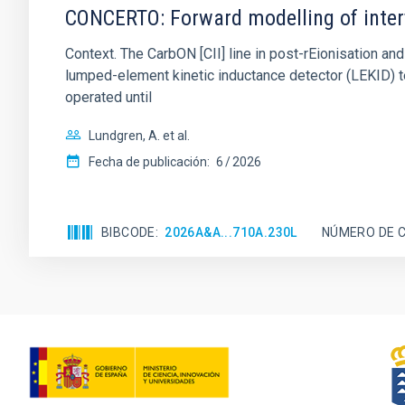
CONCERTO: Forward modelling of inter
Context. The CarbON [CII] line in post-rEionisation
lumped-element kinetic inductance detector (LEKID) t
operated until
Lundgren, A. et al.
Fecha de publicación:
6
2026
BIBCODE
2026A&A...710A.230L
NÚMERO DE C