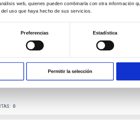
 análisis web, quienes pueden combinarla con otra información q
r del uso que haya hecho de sus servicios.
itoring of the Einstein Cross
Preferencias
Estadística
ply-imaged gravitationally lensed quasar QSO 2237+0305, the Ein
otometric technique. This technique uses a region far enough f
Permitir la selección
ITAS
0