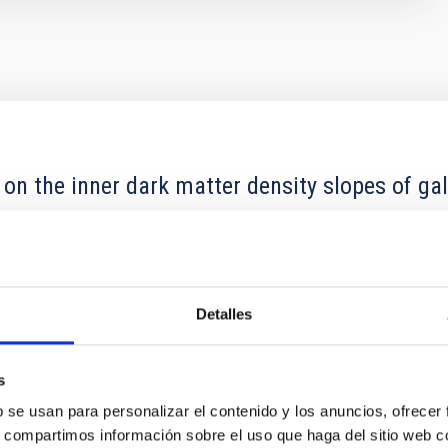
 on the inner dark matter density slopes of ga
r formation histories (SFHs) and the inner dark matter density pr
star formation influence the formation of cored versus cuspy da
Detalles
s
b se usan para personalizar el contenido y los anuncios, ofrecer
ITAS
1
s, compartimos información sobre el uso que haga del sitio web 