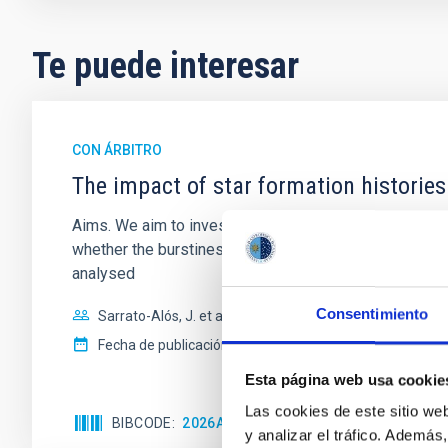
Te puede interesar
CON ÁRBITRO
The impact of star formation histories
Aims. We aim to investigate the connection between sta
whether the burstiness and temporal distribution of 
analysed
Consentimiento
Sarrato-Alós, J. et al.
Fecha de publicación:
6
2026
Esta página web usa cookie
Las cookies de este sitio we
BIBCODE
2026A&A...710A..95S
NÚMERO DE C
y analizar el tráfico. Ademá