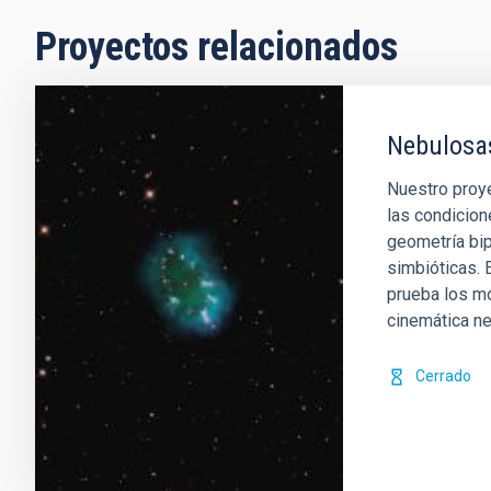
Proyectos relacionados
Nebulosas
Nuestro proye
las condicion
geometría bip
simbióticas. E
prueba los mo
cinemática ne
Cerrado