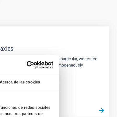
laxies
ofiles of simulated galaxies. In particular, we tested
rk matter profiles. Methods. We homogeneously
Acerca de las cookies
 funciones de redes sociales
con nuestros partners de