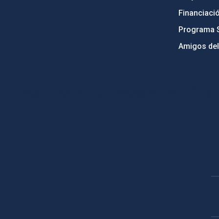
Financiaci
Programa 
Amigos del
PostFooter > Newsletter link