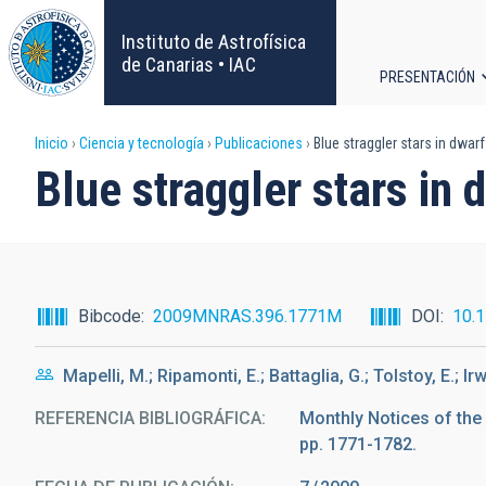
Pasar
al
Instituto de Astrofísica
contenido
de Canarias • IAC
PRESENTACIÓN
principal
Navega
Sobrescribir
Inicio
Ciencia y tecnología
Publicaciones
Blue straggler stars in dwarf
principa
Blue straggler stars in 
enlaces
de
ayuda
Bibcode
2009MNRAS.396.1771M
DOI
10.1
a
Mapelli, M.; Ripamonti, E.; Battaglia, G.; Tolstoy, E.; I
la
REFERENCIA BIBLIOGRÁFICA
Monthly Notices of the
navegación
pp. 1771-1782.