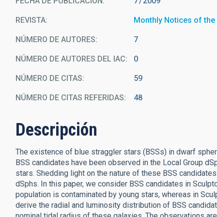
FECHA DE PUBLICACIÓN:
7
2009
REVISTA
Monthly Notices of the
NÚMERO DE AUTORES
7
NÚMERO DE AUTORES DEL IAC
0
NÚMERO DE CITAS
59
NÚMERO DE CITAS REFERIDAS
48
Descripción
The existence of blue straggler stars (BSSs) in dwarf sphero
BSS candidates have been observed in the Local Group dSphs
stars. Shedding light on the nature of these BSS candidates i
dSphs. In this paper, we consider BSS candidates in Sculptor
population is contaminated by young stars, whereas in Sculp
derive the radial and luminosity distribution of BSS candid
nominal tidal radius of these galaxies. The observations ar