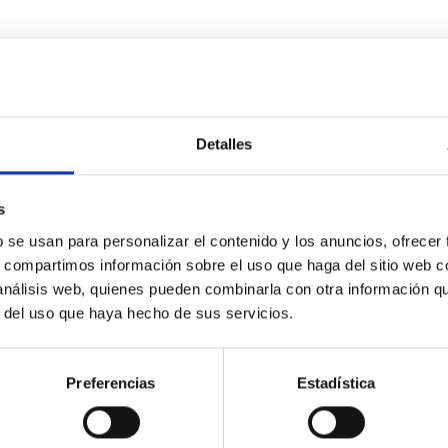
ITAS
1
Detalles
itoring of the Einstein Cross
s
b se usan para personalizar el contenido y los anuncios, ofrecer
ply-imaged gravitationally lensed quasar QSO 2237+0305, the Ein
s, compartimos información sobre el uso que haga del sitio web 
otometric technique. This technique uses a region far enough f
 análisis web, quienes pueden combinarla con otra información q
r del uso que haya hecho de sus servicios.
Preferencias
Estadística
ITAS
0