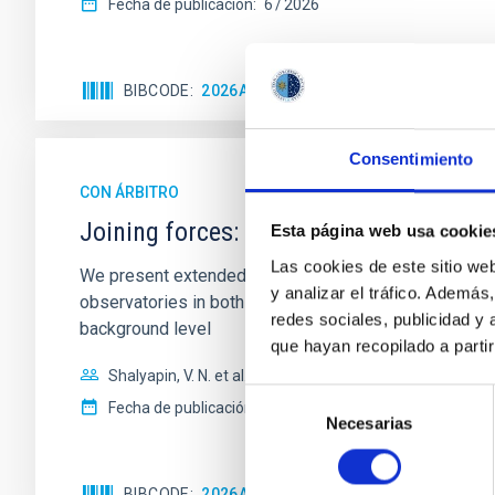
Fecha de publicación:
6
2026
BIBCODE
2026A&A...710A..95S
NÚMERO DE C
Consentimiento
CON ÁRBITRO
Joining forces: 30 years of optical mon
Esta página web usa cookie
Las cookies de este sitio we
We present extended optical monitoring of the quadru
y analizar el tráfico. Ademá
observatories in both hemispheres and using a new ph
redes sociales, publicidad y
background level
que hayan recopilado a parti
Shalyapin, V. N. et al.
Selección
Fecha de publicación:
6
2026
Necesarias
de
consentimiento
BIBCODE
2026A&A...710A..70S
NÚMERO DE C