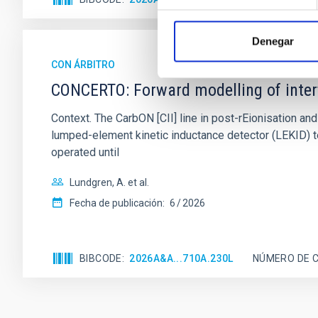
Denegar
CON ÁRBITRO
CONCERTO: Forward modelling of inter
Context. The CarbON [CII] line in post-rEionisation
lumped-element kinetic inductance detector (LEKID) t
operated until
Lundgren, A. et al.
Fecha de publicación:
6
2026
BIBCODE
2026A&A...710A.230L
NÚMERO DE C