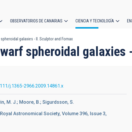
OBSERVATORIOS DE CANARIAS
CIENCIA Y TECNOLOGÍA
EN
ción
 spheroidal galaxies - II. Sculptor and Fornax
l
dwarf spheroidal galaxies 
111/j.1365-2966.2009.14861.x
rwin, M. J.; Moore, B.; Sigurdsson, S.
 Royal Astronomical Society, Volume 396, Issue 3,