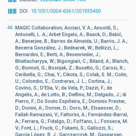
DOI
10.1051/0004-6361/201935450
MAGIC Collaboration; Acciari, V. A.; Ansoldi, S.;
Antonelli, L. A.; Arbet Engels, A.; Baack, D.; Babić,
A.; Banerjee, B.; Barres de Almeida, U.; Barrio, J. A.;
Becerra González, J.; Bednarek, W.; Bellizzi, L.;
Bernardini, E.; Berti, A.; Besenrieder, J.;
Bhattacharyya, W.; Bigongiari, C.; Biland, A.; Blanch,
O.; Bonnoli, G.; Bosnjak, Z.; Busetto, G.; Carosi, R.;
Ceribella, G.; Chai, Y.; Cikota, S.; Colak, S. M.; Colin,
U.; Colombo, E.; Contreras, J. L.; Cortina, J.;
Covino, S.; D'Elia, V.; da Vela, P.; Dazzi, F.; de
Angelis, A.; de Lotto, B.; Delfino, M.; Delgado, J.; di
Pierro, F.; Do Souto Espiñeira, E.; Dominis Prester,
D.; Donini, A.; Dorner, D.; Doro, M.; Elsaesser, D.;
Fallah Ramazani, V.; Fattorini, A.; Fernández-Barral,
A.; Ferrara, G.; Fidalgo, D.; Foffano, L.; Fonseca, M.
V.; Font, L.; Fruck, C.; Fukami, S.; Gallozzi, S.;
García López, R. J.; Garczarczyk, M.; Gasparyan,