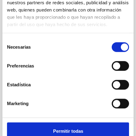
nuestros partners de redes sociales, publicidad y análisis
Cores in the Transition between Cloud and
web, quienes pueden combinarla con otra información
Core Scales
que les haya proporcionado o que hayan recopilado a
partir del uso que haya hecho de sus servicios.
In a magnetically dominated model of star formation,
we expect to see alignments between the magnetic
field orientation of star-forming dense cores and the
Selección
cloud-scale magnetic field. A. Pandhi et al. showed
Necesarias
de
instead, however, that the orientation of cores and
consentimiento
their angular momentum vectors appear random
with respect to the larger-scale magnetic
Preferencias
Yin, Sean et al.
Estadística
Fecha de publicación:
5
2026
Marketing
BIBCODE
2026APJ..1003...83Y
NÚMERO DE CITAS
0
Permitir todas