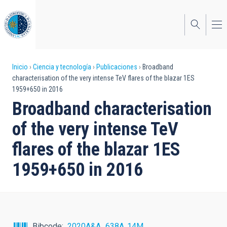
Pasar
al
contenido
principal
Sobrescribir
Inicio
Ciencia y tecnología
Publicaciones
Broadband
characterisation of the very intense TeV flares of the blazar 1ES
enlaces
1959+650 in 2016
de
Broadband characterisation
ayuda
of the very intense TeV
a
flares of the blazar 1ES
la
1959+650 in 2016
navegación
Bibcode
2020A&A...638A..14M