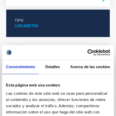
TIPO
CON ÁRBITRO
Cosmología y Astropartículas (CYA)
Física de Astropartículas
Objetos BL Lacertae
Galaxias
Chorros
Métodos
Consentimiento
Detalles
Acerca de las cookies
Esta página web usa cookies
Te puede interesar
Las cookies de este sitio web se usan para personalizar
el contenido y los anuncios, ofrecer funciones de redes
sociales y analizar el tráfico. Además, compartimos
CON ÁRBITRO
información sobre el uso que haga del sitio web con
Magnetic Field Alignment with Dense