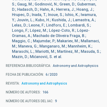
S.; Gaug, M.; Godinović, N.; Green, D.; Guberman,
D.; Hadasch, D.; Hahn, A.; Herrera, J.; Hoang, J.;
Hrupec, D.; Inada, T.; Inoue, S.; Ishio, K.; Iwamura,
Y.; Jouvin, L.; Kubo, H.; Kushida, J.; Lamastra, A.;
Lelas, D.; Leone, F.; Lindfors, E.; Lombardi, S.;
Longo, F.; López, M.; López-Coto, R.; López-
Oramas, A.; Machado de Oliveira Fraga, B.;
Maggio, C.; Majumdar, P.; Makariev, M.; Mallamaci,
M.; Maneva, G.; Manganaro, M.; Mannheim, K.;
Maraschi, L.; Mariotti, M.; Martínez, M.; Masuda, S.;
Mazin, D.; Mićanović, S. et al.
REFERENCIA BIBLIOGRÁFICA
Astronomy and Astrophysics
FECHA DE PUBLICACIÓN:
6
2020
REVISTA
Astronomy and Astrophysics
NÚMERO DE AUTORES
166
NÚMERO DE AUTORES DEL IAC
9