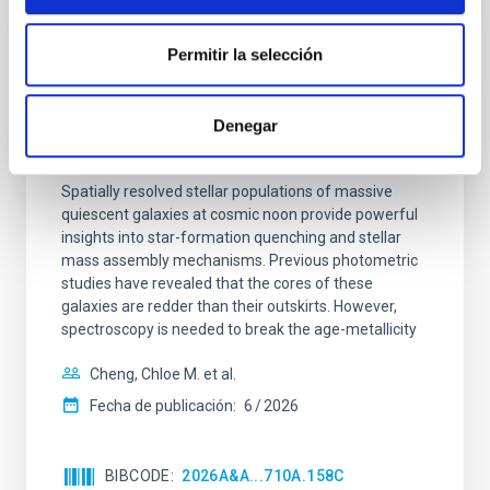
CON ÁRBITRO
Permitir la selección
Clues to inside-out quenching in quiescent
galaxies at 1.2 ≲ z ≲ 2.2: Age, Fe-, and
Mg-abundance gradients from JWST-
Denegar
SUSPENSE
Spatially resolved stellar populations of massive
quiescent galaxies at cosmic noon provide powerful
insights into star-formation quenching and stellar
mass assembly mechanisms. Previous photometric
studies have revealed that the cores of these
galaxies are redder than their outskirts. However,
spectroscopy is needed to break the age-metallicity
Cheng, Chloe M. et al.
Fecha de publicación:
6
2026
BIBCODE
2026A&A...710A.158C