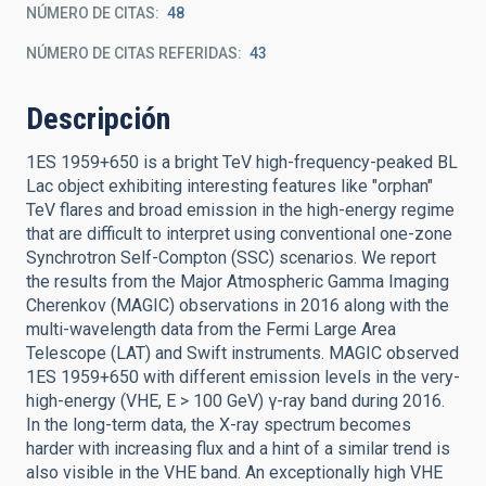
NÚMERO DE CITAS
48
NÚMERO DE CITAS REFERIDAS
43
Descripción
1ES 1959+650 is a bright TeV high-frequency-peaked BL
Lac object exhibiting interesting features like "orphan"
TeV flares and broad emission in the high-energy regime
that are difficult to interpret using conventional one-zone
Synchrotron Self-Compton (SSC) scenarios. We report
the results from the Major Atmospheric Gamma Imaging
Cherenkov (MAGIC) observations in 2016 along with the
multi-wavelength data from the Fermi Large Area
Telescope (LAT) and Swift instruments. MAGIC observed
1ES 1959+650 with different emission levels in the very-
high-energy (VHE, E > 100 GeV) γ-ray band during 2016.
In the long-term data, the X-ray spectrum becomes
harder with increasing flux and a hint of a similar trend is
also visible in the VHE band. An exceptionally high VHE