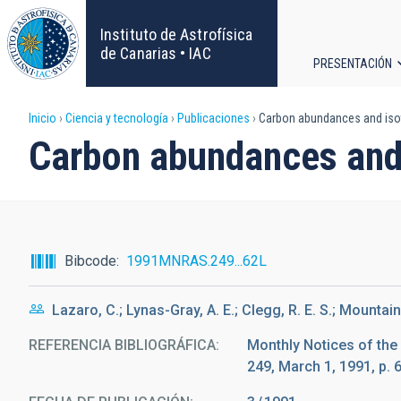
Pasar
al
Instituto de Astrofísica
contenido
de Canarias • IAC
PRESENTACIÓN
principal
Navega
Sobrescribir
Inicio
Ciencia y tecnología
Publicaciones
Carbon abundances and isoto
principa
Carbon abundances and i
enlaces
de
ayuda
Bibcode
1991MNRAS.249...62L
a
Lazaro, C.; Lynas-Gray, A. E.; Clegg, R. E. S.; Mountain
la
REFERENCIA BIBLIOGRÁFICA
Monthly Notices of the
navegación
249, March 1, 1991, p. 