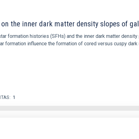
 on the inner dark matter density slopes of ga
r formation histories (SFHs) and the inner dark matter density pr
star formation influence the formation of cored versus cuspy da
ITAS
1
itoring of the Einstein Cross