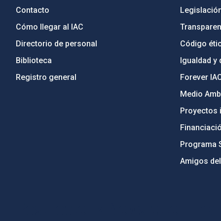
Contacto
Legislació
Cómo llegar al IAC
Transparen
Directorio de personal
Código étic
Biblioteca
Igualdad y 
Registro general
Forever IA
Medio Ambi
Proyectos i
Financiaci
Programa 
Amigos del
PostFooter > Newsletter link