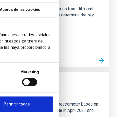
stein Cross, including observations from different
Acerca de las cookies
rom the lens system to accurately determine the sky
 funciones de redes sociales
con nuestros partners de
ue les haya proporcionado o
Marketing
tion mapping Fourier-transform spectrometer based on
Permitir todas
 12-meter APEX telescope in Chile in April 2021 and