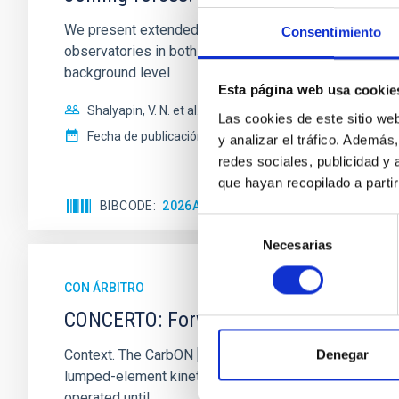
We present extended optical monitoring of the quadru
Consentimiento
observatories in both hemispheres and using a new ph
background level
Esta página web usa cookie
Shalyapin, V. N. et al.
Las cookies de este sitio we
Fecha de publicación:
6
2026
y analizar el tráfico. Ademá
redes sociales, publicidad y
que hayan recopilado a parti
BIBCODE
2026A&A...710A..70S
NÚMERO DE C
Selección
Necesarias
de
consentimiento
CON ÁRBITRO
CONCERTO: Forward modelling of inter
Context. The CarbON [CII] line in post-rEionisation
Denegar
lumped-element kinetic inductance detector (LEKID) t
operated until