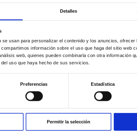
ply-imaged gravitationally lensed quasar QSO 2237+0305, the Ein
Detalles
otometric technique. This technique uses a region far enough f
s
b se usan para personalizar el contenido y los anuncios, ofrecer
s, compartimos información sobre el uso que haga del sitio web 
 análisis web, quienes pueden combinarla con otra información q
r del uso que haya hecho de sus servicios.
ITAS
0
Preferencias
Estadística
ferograms for calibration
 and ReionisaTiOn epoch (CONCERTO) instrument was a low-resolu
Permitir la selección
echnology that operated at 130-310 GHz. It was installed on the