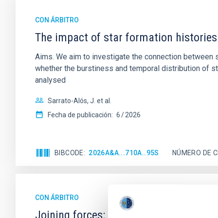
CON ÁRBITRO
The impact of star formation histories
Aims. We aim to investigate the connection between sta
whether the burstiness and temporal distribution of 
analysed
Sarrato-Alós, J. et al.
Fecha de publicación:
6
2026
BIBCODE
2026A&A...710A..95S
NÚMERO DE C
CON ÁRBITRO
Joining forces: 30 years of optical mon