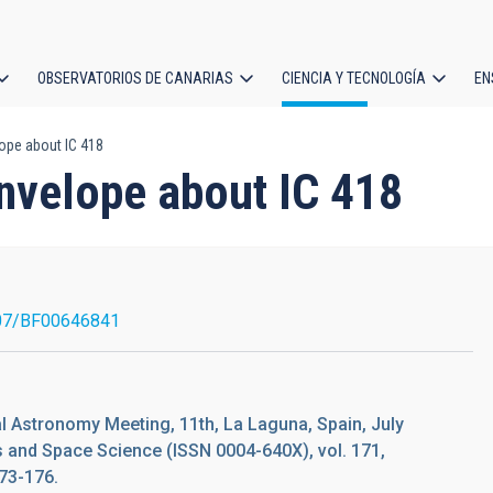
OBSERVATORIOS DE CANARIAS
CIENCIA Y TECNOLOGÍA
EN
ción
ope about IC 418
l
envelope about IC 418
07/BF00646841
l Astronomy Meeting, 11th, La Laguna, Spain, July
s and Space Science (ISSN 0004-640X), vol. 171,
173-176.