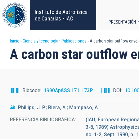
Pasar
al
Instituto de Astrofísica
contenido
de Canarias • IAC
PRESENTACIÓN
principal
Navega
Sobrescribir
Inicio
Ciencia y tecnología
Publicaciones
A carbon star outflow envel
principa
A carbon star outflow 
enlaces
de
ayuda
Bibcode
1990Ap&SS.171..173P
DOI
10.10
a
Phillips, J. P.; Riera, A.; Mampaso, A.
la
REFERENCIA BIBLIOGRÁFICA
(IAU, European Regiona
navegación
3-8, 1989) Astrophysic
no. 1-2, Sept. 1990, p. 