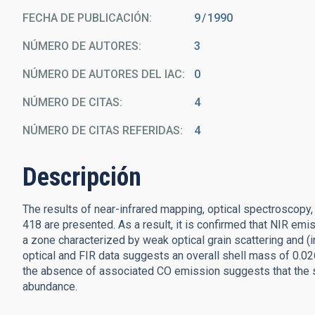
FECHA DE PUBLICACIÓN:
9
1990
NÚMERO DE AUTORES
3
NÚMERO DE AUTORES DEL IAC
0
NÚMERO DE CITAS
4
NÚMERO DE CITAS REFERIDAS
4
Descripción
The results of near-infrared mapping, optical spectroscopy,
418 are presented. As a result, it is confirmed that NIR emi
a zone characterized by weak optical grain scattering and (in
optical and FIR data suggests an overall shell mass of 0.0
the absence of associated CO emission suggests that the sh
abundance.