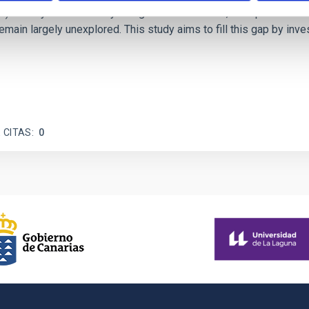
ctivity on habitability has garnered attention, the specific effec
emain largely unexplored. This study aims to fill this gap by in
 CITAS
0