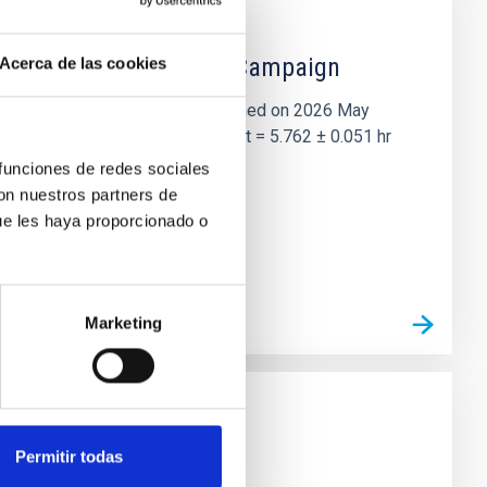
 the Lucy Mutual Event Campaign
Acerca de las cookies
et of the NASA Lucy mission, obtained on 2026 May
two-night dataset yields P rot = 5.762 ± 0.051 hr
 funciones de redes sociales
con nuestros partners de
ue les haya proporcionado o
Marketing
Permitir todas