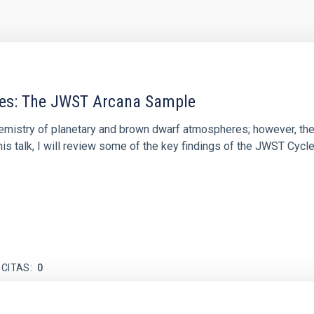
res: The JWST Arcana Sample
hemistry of planetary and brown dwarf atmospheres; however, the
his talk, I will review some of the key findings of the JWST Cycl
 CITAS
0