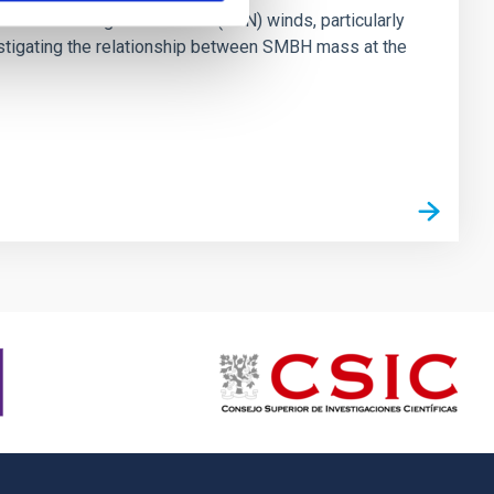
ts of active galactic nuclei (AGN) winds, particularly
vestigating the relationship between SMBH mass at the