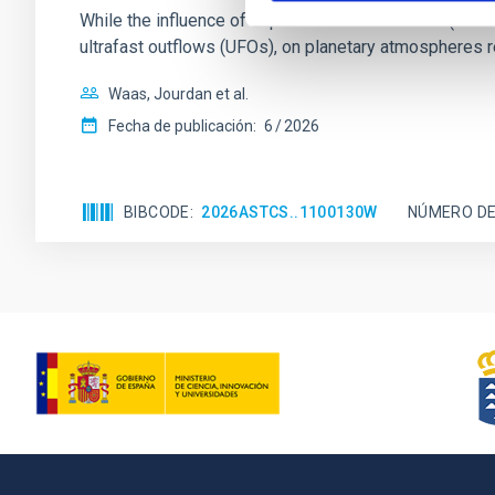
While the influence of supermassive black hole (SMBH) a
ultrafast outflows (UFOs), on planetary atmospheres r
Waas, Jourdan et al.
Fecha de publicación:
6
2026
BIBCODE
2026ASTCS..1100130W
NÚMERO DE