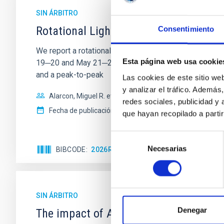
SIN ÁRBITRO
Rotational Light Curve and Photometri
Consentimiento
We report a rotational light curve and Fourier baseli
Esta página web usa cookie
19─20 and May 21─22 UT with the Two-meter Twin Tele
and a peak-to-peak
Las cookies de este sitio we
y analizar el tráfico. Ademá
Alarcon, Miguel R. et al.
redes sociales, publicidad y
Fecha de publicación:
5
2026
que hayan recopilado a parti
Selección
Necesarias
de
BIBCODE
2026RNAAS..10..143A
NÚMERO DE 
consentimiento
SIN ÁRBITRO
Denegar
The impact of Active Galactic Nuclei 