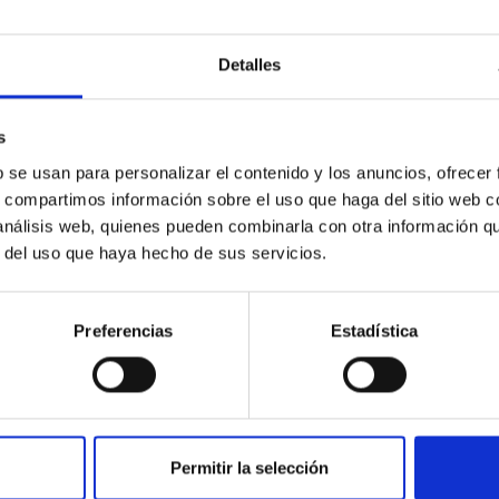
c Baseline of (15094) Polymele in Support of
Detalles
ne model for the Jupiter Trojan (15094) Polymele, a primary targ
s
scope (TTT). Phase-Dispersion Minimization over the combined 
b se usan para personalizar el contenido y los anuncios, ofrecer
s, compartimos información sobre el uso que haga del sitio web 
 análisis web, quienes pueden combinarla con otra información q
r del uso que haya hecho de sus servicios.
Preferencias
Estadística
CITAS
0
Permitir la selección
on Habitable Worlds