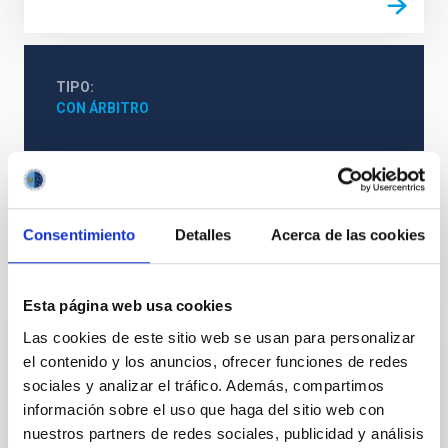
TIPO
CON ÁRBITRO
Física estelar e interestelar (FEEI)
Métodos
Técnicas
Consentimiento
Detalles
Acerca de las cookies
Te puede interesar
Esta página web usa cookies
Las cookies de este sitio web se usan para personalizar
el contenido y los anuncios, ofrecer funciones de redes
CON ÁRBITRO
sociales y analizar el tráfico. Además, compartimos
Magnetic Field Alignment with Dense
información sobre el uso que haga del sitio web con
Cores in the Transition between Cloud and
nuestros partners de redes sociales, publicidad y análisis