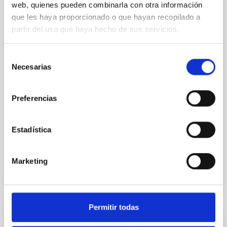
Core Scales
web, quienes pueden combinarla con otra información
que les haya proporcionado o que hayan recopilado a
In a magnetically dominated model of star formation,
partir del uso que haya hecho de sus servicios.
we expect to see alignments between the magnetic
field orientation of star-forming dense cores and the
cloud-scale magnetic field. A. Pandhi et al. showed
Selección
instead, however, that the orientation of cores and
Necesarias
de
their angular momentum vectors appear random
consentimiento
with respect to the larger-scale magnetic
Preferencias
Yin, Sean et al.
Fecha de publicación:
5
2026
Estadística
BIBCODE
2026APJ..1003...83Y
Marketing
NÚMERO DE CITAS
0
Permitir todas
CON ÁRBITRO