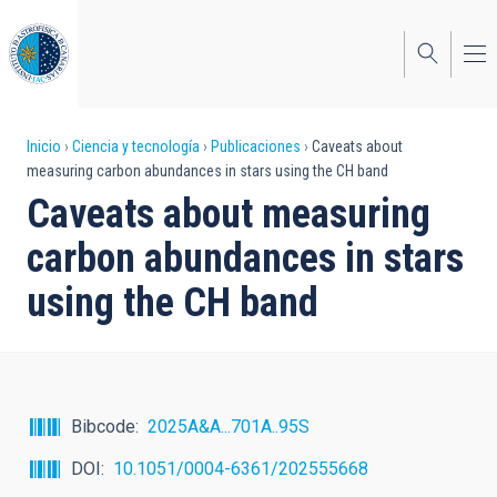
Pasar
al
contenido
principal
Sobrescribir
Inicio
Ciencia y tecnología
Publicaciones
Caveats about
measuring carbon abundances in stars using the CH band
enlaces
Caveats about measuring
de
carbon abundances in stars
ayuda
using the CH band
a
la
navegación
Bibcode
2025A&A...701A..95S
DOI
10.1051/0004-6361/202555668