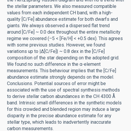
the stellar parameters. We also measured compatible
values from each independent CH band, with a high-
quality [C/Fe] abundance estimate for both dwarfs and
giants. We always observed a dispersed flat trend
around [C/Fe] ~ 0.0 dex throughout the entire metallicity
regime we covered (–5 < [Fe/H] < +0.5 dex). This agrees
with some previous studies. However, we found
variations up to |Δ[C/Fe]| ~ 0.8 dex in the [C/Fe]
composition of the star depending on the adopted grid.
We found no such difference in the α-element
measurements. This behaviour implies that the [C/Fe]
abundance estimate strongly depends on the model.
Conclusions. Potential sources of error might be
associated with the use of spectral synthesis methods
to derive stellar carbon abundances in the CH 4300 Å
band. Intrinsic small differences in the synthetic models
for this crowded and blended region may induce a large
disparity in the precise abundance estimate for any
stellar type, which leads to inadvertently inaccurate
carbon measurements.