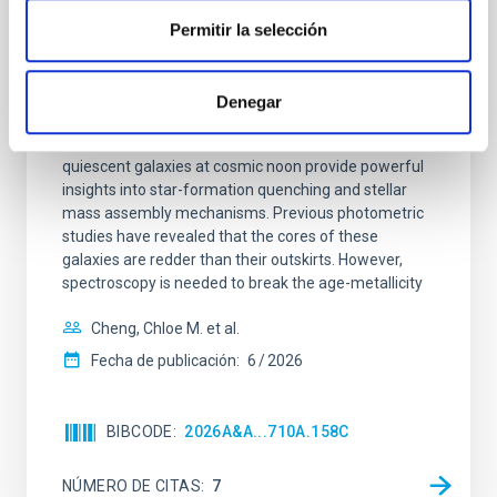
Clues to inside-out quenching in quiescent
Permitir la selección
galaxies at 1.2 ≲ z ≲ 2.2: Age, Fe-, and
Mg-abundance gradients from JWST-
SUSPENSE
Denegar
Spatially resolved stellar populations of massive
quiescent galaxies at cosmic noon provide powerful
insights into star-formation quenching and stellar
mass assembly mechanisms. Previous photometric
studies have revealed that the cores of these
galaxies are redder than their outskirts. However,
spectroscopy is needed to break the age-metallicity
Cheng, Chloe M. et al.
Fecha de publicación:
6
2026
BIBCODE
2026A&A...710A.158C
NÚMERO DE CITAS
7