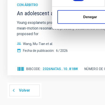
CON ÁRBITRO
An adolescent and near-resonant plan
Denegar
Young exoplanets provide vital insights into the ear
mean-motion resonances, probably established through
proposed for
Wang, Mu-Tian et al.
Fecha de publicación:
6
2026
BIBCODE
2026NATAS..10..818W
NÚMERO DE 
Volver