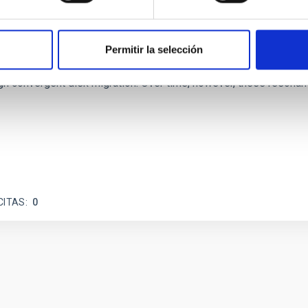
etary system near the end of photoevaporatio
Permitir la selección
ly dynamical and atmospheric evolution of planetary systems. Ma
 convergent disk migration. Over time, however, these resonant 
CITAS
0