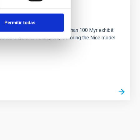
n
Permitir todas
ny multi-planet systems younger than 100 Myr exhibit
chains are often disrupted, mirroring the Nice model