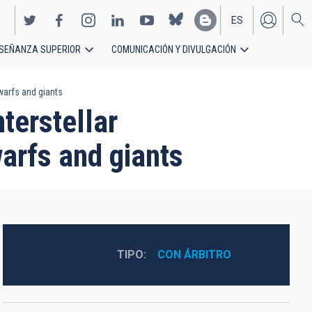
ES
SEÑANZA SUPERIOR
COMUNICACIÓN Y DIVULGACIÓN
EN
warfs and giants
terstellar
warfs and giants
TIPO
CON ÁRBITRO