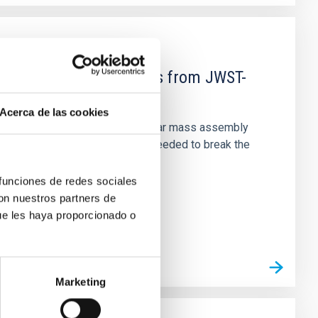
d Mg-abundance gradients from JWST-
Acerca de las cookies
star-formation quenching and stellar mass assembly
irts. However, spectroscopy is needed to break the
 funciones de redes sociales
con nuestros partners de
ue les haya proporcionado o
Marketing