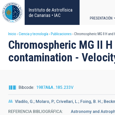
Pasar
al
Instituto de Astrofísica
contenido
de Canarias • IAC
PRESENTACIÓN
principal
Navega
Sobrescribir
Inicio
Ciencia y tecnología
Publicaciones
Chromospheric MG II H and K 
principa
Chromospheric MG II H a
enlaces
contamination - Velocit
de
ayuda
a
Bibcode
1987A&A...185..233V
la
Vladilo, G.; Molaro, P.; Crivellari, L.; Foing, B. H.; Bec
navegación
REFERENCIA BIBLIOGRÁFICA
Astronomy and Astrophys