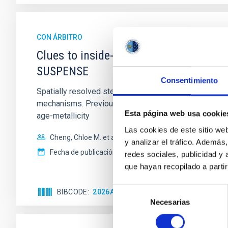
CON ÁRBITRO
Clues to inside-out quenching in quie
SUSPENSE
Consentimiento
Spatially resolved stellar populations of massive qu
mechanisms. Previous photometric studies have reveal
Esta página web usa cookie
age-metallicity
Las cookies de este sitio we
Cheng, Chloe M. et al.
y analizar el tráfico. Ademá
Fecha de publicación:
6
2026
redes sociales, publicidad y
que hayan recopilado a parti
Selección
BIBCODE
2026A&A...710A.158C
NÚMERO DE 
Necesarias
de
consentimiento