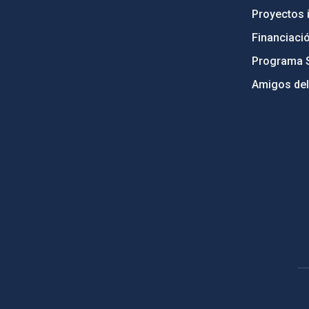
Proyectos i
Financiaci
Programa 
Amigos del
PostFooter > Newsletter link