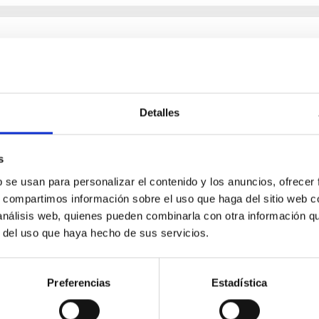
scent galaxies at 1.2 ≲ z ≲ 2.2: Age, Fe-, an
Detalles
iescent galaxies at cosmic noon provide powerful insights into 
ed that the cores of these galaxies are redder than their outsk
s
b se usan para personalizar el contenido y los anuncios, ofrecer
s, compartimos información sobre el uso que haga del sitio web 
 análisis web, quienes pueden combinarla con otra información q
r del uso que haya hecho de sus servicios.
CITAS
7
Preferencias
Estadística