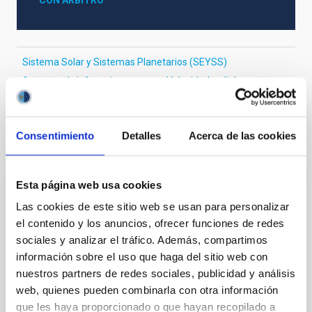
CON ÁRBITRO
Sistema Solar y Sistemas Planetarios (SEYSS)
Astronomía infrarroja cercana
Velocidad radial
Consentimiento
Detalles
Acerca de las cookies
Te puede interesar
Esta página web usa cookies
CON ÁRBITRO
Las cookies de este sitio web se usan para personalizar
Magnetic Field Alignment with Dense
el contenido y los anuncios, ofrecer funciones de redes
Cores in the Transition between Cloud and
sociales y analizar el tráfico. Además, compartimos
Core Scales
información sobre el uso que haga del sitio web con
nuestros partners de redes sociales, publicidad y análisis
In a magnetically dominated model of star formation,
web, quienes pueden combinarla con otra información
we expect to see alignments between the magnetic
que les haya proporcionado o que hayan recopilado a
field orientation of star-forming dense cores and the