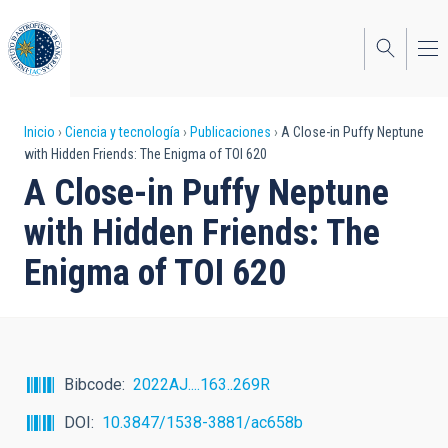
Pasar
al
contenido
principal
Sobrescribir
Inicio
Ciencia y tecnología
Publicaciones
A Close-in Puffy Neptune
with Hidden Friends: The Enigma of TOI 620
enlaces
A Close-in Puffy Neptune
de
with Hidden Friends: The
ayuda
Enigma of TOI 620
a
la
navegación
Bibcode
2022AJ....163..269R
DOI
10.3847/1538-3881/ac658b