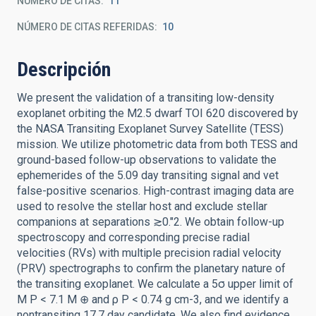
NÚMERO DE CITAS
11
NÚMERO DE CITAS REFERIDAS
10
Descripción
We present the validation of a transiting low-density
exoplanet orbiting the M2.5 dwarf TOI 620 discovered by
the NASA Transiting Exoplanet Survey Satellite (TESS)
mission. We utilize photometric data from both TESS and
ground-based follow-up observations to validate the
ephemerides of the 5.09 day transiting signal and vet
false-positive scenarios. High-contrast imaging data are
used to resolve the stellar host and exclude stellar
companions at separations ≳0.″2. We obtain follow-up
spectroscopy and corresponding precise radial
velocities (RVs) with multiple precision radial velocity
(PRV) spectrographs to confirm the planetary nature of
the transiting exoplanet. We calculate a 5σ upper limit of
M P < 7.1 M ⊕ and ρ P < 0.74 g cm-3, and we identify a
nontransiting 17.7 day candidate. We also find evidence