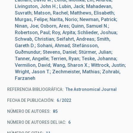
Livingston, John H.; Lubin, Jack; Mahadevan,
Suvrath; Matson, Rachel; Matthews, Elisabeth;
Murgas, Felipe; Narita, Norio; Newman, Patrick;
Ninan, Joe; Osborn, Ares; Quinn, Samuel N.;
Robertson, Paul; Roy, Arpita; Schlieder, Joshua;
Schwab, Christian; Seifahrt, Andreas; Smith,
Gareth D.; Sohani, Ahmad; Stefánsson,
Guðmundur; Stevens, Daniel; Stürmer, Julian;
Tanner, Angelle; Terrien, Ryan; Teske, Johanna;
Vermilion, David; Wang, Sharon X.; Wittrock, Justin;
Wright, Jason T.; Zechmeister, Mathias; Zohrabi,
Farzaneh
REFERENCIA BIBLIOGRÁFICA
The Astronomical Journal
FECHA DE PUBLICACIÓN:
6
2022
NÚMERO DE AUTORES
85
NÚMERO DE AUTORES DEL IAC
6