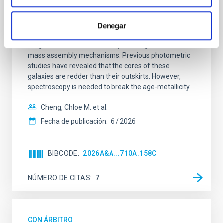
SUSPENSE
Spatially resolved stellar populations of massive
Denegar
quiescent galaxies at cosmic noon provide powerful
insights into star-formation quenching and stellar
mass assembly mechanisms. Previous photometric
studies have revealed that the cores of these
galaxies are redder than their outskirts. However,
spectroscopy is needed to break the age-metallicity
Cheng, Chloe M. et al.
Fecha de publicación:
6
2026
BIBCODE
2026A&A...710A.158C
NÚMERO DE CITAS
7
CON ÁRBITRO