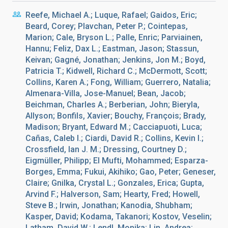
Reefe, Michael A.; Luque, Rafael; Gaidos, Eric;
Beard, Corey; Plavchan, Peter P.; Cointepas,
Marion; Cale, Bryson L.; Palle, Enric; Parviainen,
Hannu; Feliz, Dax L.; Eastman, Jason; Stassun,
Keivan; Gagné, Jonathan; Jenkins, Jon M.; Boyd,
Patricia T.; Kidwell, Richard C.; McDermott, Scott;
Collins, Karen A.; Fong, William; Guerrero, Natalia;
Almenara-Villa, Jose-Manuel; Bean, Jacob;
Beichman, Charles A.; Berberian, John; Bieryla,
Allyson; Bonfils, Xavier; Bouchy, François; Brady,
Madison; Bryant, Edward M.; Cacciapuoti, Luca;
Cañas, Caleb I.; Ciardi, David R.; Collins, Kevin I.;
Crossfield, Ian J. M.; Dressing, Courtney D.;
Eigmüller, Philipp; El Mufti, Mohammed; Esparza-
Borges, Emma; Fukui, Akihiko; Gao, Peter; Geneser,
Claire; Gnilka, Crystal L.; Gonzales, Erica; Gupta,
Arvind F.; Halverson, Sam; Hearty, Fred; Howell,
Steve B.; Irwin, Jonathan; Kanodia, Shubham;
Kasper, David; Kodama, Takanori; Kostov, Veselin;
Latham, David W.; Lendl, Monika; Lin, Andrea;