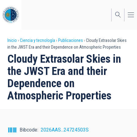
Pasar
al
contenido
principal
Sobrescribir
Inicio
Ciencia y tecnología
Publicaciones
Cloudy Extrasolar Skies
in the JWST Era and their Dependence on Atmospheric Properties
enlaces
Cloudy Extrasolar Skies in
de
the JWST Era and their
ayuda
Dependence on
a
Atmospheric Properties
la
navegación
Bibcode
2026AAS...24724503S