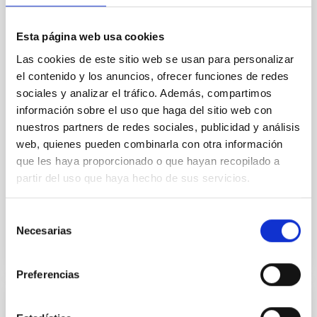
Ultra-hot rocky exoplanets above 1700 K may
possess dayside temperatures that are hot enough
Esta página web usa cookies
to have their surfaces vaporize and become a silicate
Las cookies de este sitio web se usan para personalizar
vapor atmosphere. Secondary eclipse thermal
el contenido y los anuncios, ofrecer funciones de redes
emission can efficiently probe for the presence of
sociales y analizar el tráfico. Además, compartimos
these atmospheres on a rocky planet. We observed
single JWST MIRI/LRS secondary eclipses for 10
información sobre el uso que haga del sitio web con
ultra-hot
nuestros partners de redes sociales, publicidad y análisis
web, quienes pueden combinarla con otra información
Smith, Cole et al.
que les haya proporcionado o que hayan recopilado a
Fecha de publicación:
6
2026
partir del uso que haya hecho de sus servicios.
Selección
BIBCODE
2026ASTCS..1160088S
Necesarias
de
consentimiento
NÚMERO DE CITAS
0
Preferencias
SIN ÁRBITRO