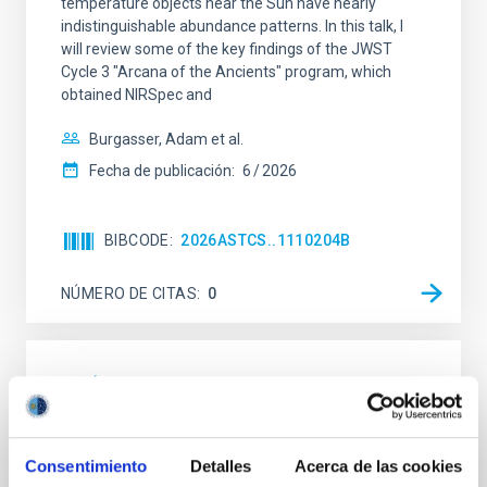
temperature objects near the Sun have nearly
indistinguishable abundance patterns. In this talk, I
will review some of the key findings of the JWST
Cycle 3 "Arcana of the Ancients" program, which
obtained NIRSpec and
Burgasser, Adam et al.
Fecha de publicación:
6
2026
BIBCODE
2026ASTCS..1110204B
NÚMERO DE CITAS
0
SIN ÁRBITRO
Lava Lamps: A survey to search for
silicate vapor atmospheres in the ultra-hot
Consentimiento
Detalles
Acerca de las cookies
terrestrial planet population