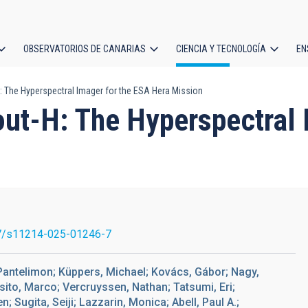
OBSERVATORIOS DE CANARIAS
CIENCIA Y TECNOLOGÍA
EN
ción
: The Hyperspectral Imager for the ESA Hera Mission
l
out-H: The Hyperspectral 
7/s11214-025-01246-7
Pantelimon; Küppers, Michael; Kovács, Gábor; Nagy,
sito, Marco; Vercruyssen, Nathan; Tatsumi, Eri;
; Sugita, Seiji; Lazzarin, Monica; Abell, Paul A.;