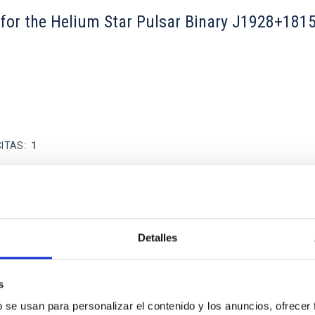
 for the Helium Star Pulsar Binary J1928+18
CITAS
1
xy Clustering from Galaxies and Quasars
Detalles
s
b se usan para personalizar el contenido y los anuncios, ofrecer