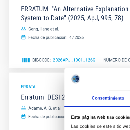
ERRATUM: "An Alternative Explanation
System to Date" (2025, ApJ, 995, 78)
Gong, Hang et al.
Fecha de publicación:
4
2026
BIBCODE
2026APJ..1001..126G
NÚMERO DE 
ERRATA
Erratum: DESI 2024 V: Full-Shape Gala
Consentimiento
Adame, A. G. et al.
Fecha de publicación:
2
2026
Esta página web usa cookie
Las cookies de este sitio we