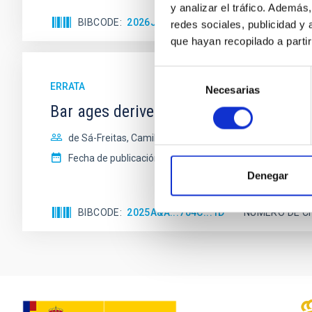
y analizar el tráfico. Ademá
BIBCODE
2026JCAP...02E..02A
NÚMERO DE C
redes sociales, publicidad y
que hayan recopilado a parti
Selección
ERRATA
Necesarias
de
consentimiento
Bar ages derived for the first time in
de Sá-Freitas, Camila et al.
Fecha de publicación:
12
2025
Denegar
BIBCODE
2025A&A...704C...1D
NÚMERO DE C