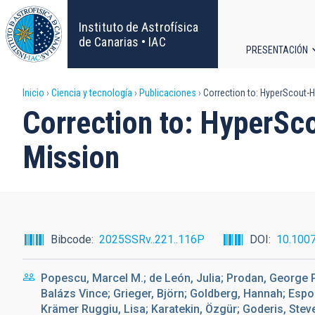
Pasar
al
Instituto de Astrofísica
contenido
de Canarias • IAC
PRESENTACIÓN
principal
Navega
Sobrescribir
Inicio
Ciencia y tecnología
Publicaciones
Correction to: HyperScout-H
principa
Correction to: HyperSc
enlaces
Mission
de
ayuda
a
Bibcode
2025SSRv..221..116P
DOI
10.100
la
Popescu, Marcel M.; de León, Julia; Prodan, George 
navegación
Balázs Vince; Grieger, Björn; Goldberg, Hannah; Espo
Krämer Ruggiu, Lisa; Karatekin, Özgür; Goderis, Steven