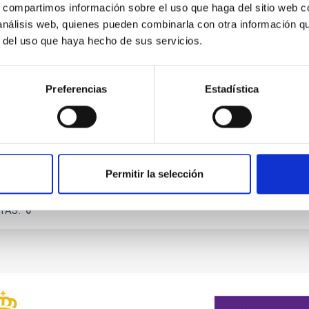
s, compartimos información sobre el uso que haga del sitio web 
ITAS
0
 análisis web, quienes pueden combinarla con otra información q
r del uso que haya hecho de sus servicios.
Preferencias
Estadística
 nearby galaxies: Insights into secular evolut
Permitir la selección
ITAS
0