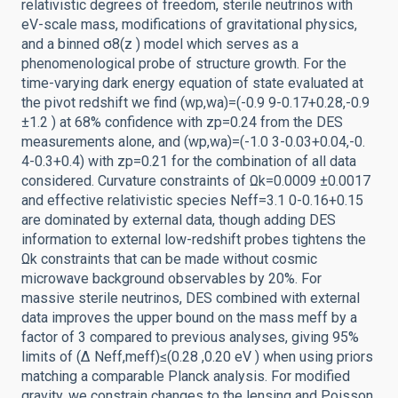
relativistic degrees of freedom, sterile neutrinos with
eV-scale mass, modifications of gravitational physics,
and a binned σ8(z ) model which serves as a
phenomenological probe of structure growth. For the
time-varying dark energy equation of state evaluated at
the pivot redshift we find (wp,wa)=(-0.9 9-0.17+0.28,-0.9
±1.2 ) at 68% confidence with zp=0.24 from the DES
measurements alone, and (wp,wa)=(-1.0 3-0.03+0.04,-0.
4-0.3+0.4) with zp=0.21 for the combination of all data
considered. Curvature constraints of Ωk=0.0009 ±0.0017
and effective relativistic species Neff=3.1 0-0.16+0.15
are dominated by external data, though adding DES
information to external low-redshift probes tightens the
Ωk constraints that can be made without cosmic
microwave background observables by 20%. For
massive sterile neutrinos, DES combined with external
data improves the upper bound on the mass meff by a
factor of 3 compared to previous analyses, giving 95%
limits of (Δ Neff,meff)≤(0.28 ,0.20 eV ) when using priors
matching a comparable Planck analysis. For modified
gravity, we constrain changes to the lensing and Poisson