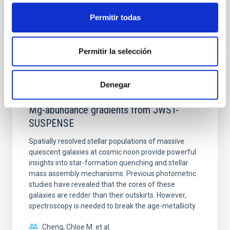
Permitir todas
NÚMERO DE CITAS
0
Permitir la selección
CON ÁRBITRO
Clues to inside-out quenching in quiescent
Denegar
galaxies at 1.2 ≲ z ≲ 2.2: Age, Fe-, and
Mg-abundance gradients from JWST-
SUSPENSE
Spatially resolved stellar populations of massive
quiescent galaxies at cosmic noon provide powerful
insights into star-formation quenching and stellar
mass assembly mechanisms. Previous photometric
studies have revealed that the cores of these
galaxies are redder than their outskirts. However,
spectroscopy is needed to break the age-metallicity
Cheng, Chloe M. et al.