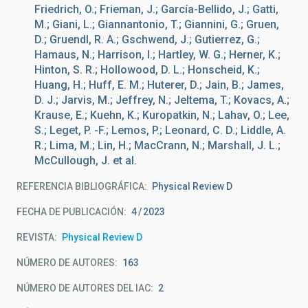
Friedrich, O.; Frieman, J.; García-Bellido, J.; Gatti,
M.; Giani, L.; Giannantonio, T.; Giannini, G.; Gruen,
D.; Gruendl, R. A.; Gschwend, J.; Gutierrez, G.;
Hamaus, N.; Harrison, I.; Hartley, W. G.; Herner, K.;
Hinton, S. R.; Hollowood, D. L.; Honscheid, K.;
Huang, H.; Huff, E. M.; Huterer, D.; Jain, B.; James,
D. J.; Jarvis, M.; Jeffrey, N.; Jeltema, T.; Kovacs, A.;
Krause, E.; Kuehn, K.; Kuropatkin, N.; Lahav, O.; Lee,
S.; Leget, P. -F.; Lemos, P.; Leonard, C. D.; Liddle, A.
R.; Lima, M.; Lin, H.; MacCrann, N.; Marshall, J. L.;
McCullough, J. et al.
REFERENCIA BIBLIOGRÁFICA
Physical Review D
FECHA DE PUBLICACIÓN:
4
2023
REVISTA
Physical Review D
NÚMERO DE AUTORES
163
NÚMERO DE AUTORES DEL IAC
2