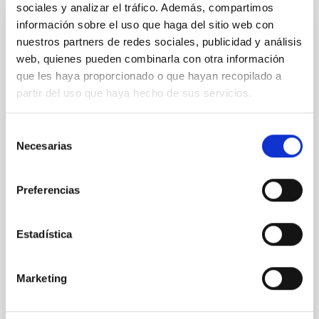
sociales y analizar el tráfico. Además, compartimos
información sobre el uso que haga del sitio web con
nuestros partners de redes sociales, publicidad y análisis
CON ÁRBITRO
web, quienes pueden combinarla con otra información
Magnetic Field Alignment with Dense
que les haya proporcionado o que hayan recopilado a
Cores in the Transition between Cloud and
partir del uso que haya hecho de sus servicios.
Core Scales
In a magnetically dominated model of star formation,
Selección
we expect to see alignments between the magnetic
Necesarias
de
field orientation of star-forming dense cores and the
consentimiento
cloud-scale magnetic field. A. Pandhi et al. showed
Preferencias
instead, however, that the orientation of cores and
their angular momentum vectors appear random
with respect to the larger-scale magnetic
Estadística
Yin, Sean et al.
Fecha de publicación:
5
2026
Marketing
BIBCODE
2026APJ..1003...83Y