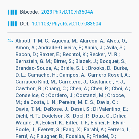
Bibcode
2023PhRvD.107h3504A
DOI
10.1103/PhysRevD.107.083504
Abbott, T. M. C.; Aguena, M.; Alarcon, A.; Alves, O.;
Amon, A.; Andrade-Oliveira, F.; Annis, J.; Avila, S.;
Bacon, D.; Baxter, E.; Bechtol, K.; Becker, M. R.;
Bernstein, G. M.; Birrer, S.; Blazek, J.; Bocquet, S.;
Brandao-Souza, A.; Bridle, S. L.; Brooks, D.; Burke,
D. L.; Camacho, H.; Campos, A.; Carnero Rosell, A.;
Carrasco Kind, M.; Carretero, J.; Castander, F. J.;
Cawthon, R.; Chang, C.; Chen, A.; Chen, R.; Choi, A.;
Conselice, C.; Cordero, J.; Costanzi, M.; Crocce,
M.; da Costa, L. N.; Pereira, M. E. S.; Davis, C.;
Davis, T. M.; DeRose, J.; Desai, S.; Di Valentino, E.;
Diehl, H. T.; Dodelson, S.; Doel, P.; Doux, C.; Drlica-
Wagner, A.; Eckert, K.; Eifler, T. F.; Elsner, F.; Elvin-
Poole, J.; Everett, S.; Fang, X.; Farahi, A.; Ferrero, I.;
Ferté, A.; Flaugher, B.; Fosalba, P.; Friedel, D.;