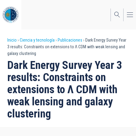
Pasar
al
contenido
principal
Sobrescribir
Inicio
Ciencia y tecnología
Publicaciones
Dark Energy Survey Year
3 results: Constraints on extensions to Λ CDM with weak lensing and
enlaces
galaxy clustering
de
Dark Energy Survey Year 3
ayuda
results: Constraints on
a
extensions to Λ CDM with
la
weak lensing and galaxy
navegación
clustering