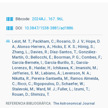
Bibcode
2024AJ....167...96L
DOI
10.3847/1538-3881/ad1886
Leist, M. T.; Packham, C.; Rosario, D. J. V.; Hope, D.
A.; Alonso-Herrero, A.; Hicks, E. K. S.; Hönig, S.;
Zhang, L.; Davies, R.; Díaz-Santos, T.; González-
Martín, O.; Bellocchi, E.; Boorman, P. G.; Combes, F.;
García-Bernete, I.; García-Burillo, S.; García-
Lorenzo, B.; Haidar, H.; Ichikawa, K.; Imanishi, M.;
Jefferies, S. M.; Labiano, Á.; Levenson, N. A.;
Nikutta, R.; Pereira-Santaella, M.; Ramos Almeida,
C.; Ricci, C.; Rigopoulou, D.; Schaefer, W.;
Stalevski, M.; Ward, M. J.; Fuller, L.; Izumi, T.;
Rouan, D.; Shimizu, T.
REFERENCIA BIBLIOGRÁFICA
The Astronomical Journal