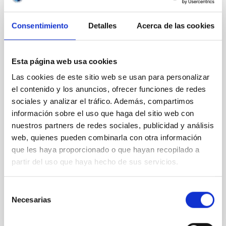
Magnetic Field Alignment with Dense
Consentimiento
Detalles
Acerca de las cookies
Cores in the Transition between Cloud and
Core Scales
In a magnetically dominated model of star formation,
Esta página web usa cookies
we expect to see alignments between the magnetic
Las cookies de este sitio web se usan para personalizar
field orientation of star-forming dense cores and the
el contenido y los anuncios, ofrecer funciones de redes
cloud-scale magnetic field. A. Pandhi et al. showed
instead, however, that the orientation of cores and
sociales y analizar el tráfico. Además, compartimos
their angular momentum vectors appear random
información sobre el uso que haga del sitio web con
with respect to the larger-scale magnetic
nuestros partners de redes sociales, publicidad y análisis
web, quienes pueden combinarla con otra información
Yin, Sean et al.
que les haya proporcionado o que hayan recopilado a
Fecha de publicación:
5
2026
partir del uso que haya hecho de sus servicios.
Selección
BIBCODE
2026APJ..1003...83Y
Necesarias
de
consentimiento
NÚMERO DE CITAS
0