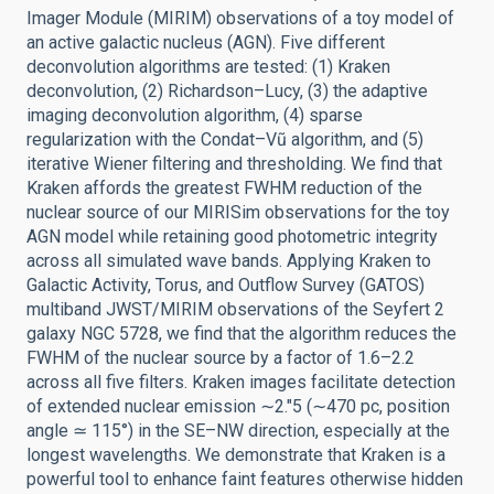
Imager Module (MIRIM) observations of a toy model of
an active galactic nucleus (AGN). Five different
deconvolution algorithms are tested: (1) Kraken
deconvolution, (2) Richardson–Lucy, (3) the adaptive
imaging deconvolution algorithm, (4) sparse
regularization with the Condat–Vũ algorithm, and (5)
iterative Wiener filtering and thresholding. We find that
Kraken affords the greatest FWHM reduction of the
nuclear source of our MIRISim observations for the toy
AGN model while retaining good photometric integrity
across all simulated wave bands. Applying Kraken to
Galactic Activity, Torus, and Outflow Survey (GATOS)
multiband JWST/MIRIM observations of the Seyfert 2
galaxy NGC 5728, we find that the algorithm reduces the
FWHM of the nuclear source by a factor of 1.6–2.2
across all five filters. Kraken images facilitate detection
of extended nuclear emission ∼2.″5 (∼470 pc, position
angle ≃ 115°) in the SE–NW direction, especially at the
longest wavelengths. We demonstrate that Kraken is a
powerful tool to enhance faint features otherwise hidden