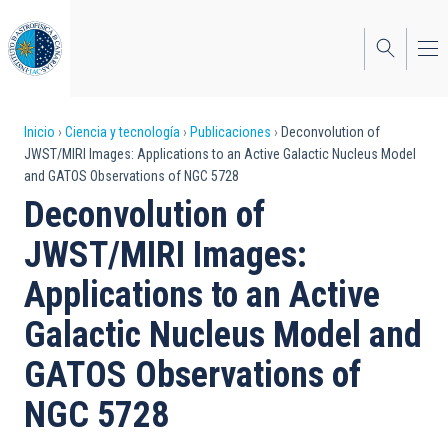
Pasar
al
contenido
principal
Sobrescribir
Inicio
Ciencia y tecnología
Publicaciones
Deconvolution of
JWST/MIRI Images: Applications to an Active Galactic Nucleus Model
enlaces
and GATOS Observations of NGC 5728
de
Deconvolution of
ayuda
JWST/MIRI Images:
a
Applications to an Active
la
Galactic Nucleus Model and
navegación
GATOS Observations of
NGC 5728