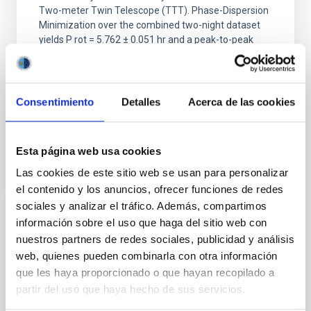
Two-meter Twin Telescope (TTT). Phase-Dispersion
Minimization over the combined two-night dataset
yields P rot = 5.762 ± 0.051 hr and a peak-to-peak
Alarcon, Miguel R. et al.
Fecha de publicación:
5
2026
Consentimiento
Detalles
Acerca de las cookies
BIBCODE
2026RNAAS..10..143A
Esta página web usa cookies
NÚMERO DE CITAS
0
Las cookies de este sitio web se usan para personalizar
el contenido y los anuncios, ofrecer funciones de redes
sociales y analizar el tráfico. Además, compartimos
información sobre el uso que haga del sitio web con
SIN ÁRBITRO
nuestros partners de redes sociales, publicidad y análisis
The impact of Active Galactic Nuclei on
web, quienes pueden combinarla con otra información
Habitable Worlds
que les haya proporcionado o que hayan recopilado a
partir del uso que haya hecho de sus servicios.
While the influence of supermassive black hole
(SMBH) activity on habitability has garnered