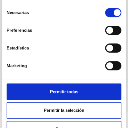
attention, the specific effects of active galactic nuclei
Selección
(AGN) winds, particularly ultrafast outflows (UFOs),
Necesarias
de
on planetary atmospheres remain largely
consentimiento
unexplored. This study aims to fill this gap by
investigating the relationship between SMBH mass
Preferencias
at the
Waas, Jourdan et al.
Estadística
Fecha de publicación:
6
2026
Marketing
BIBCODE
2026ASTCS..1100130W
NÚMERO DE CITAS
0
Permitir todas
Permitir la selección