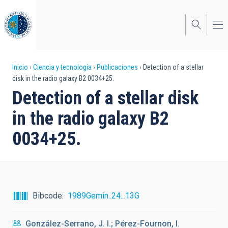
Pasar
al
contenido
principal
Sobrescribir
Inicio
Ciencia y tecnología
Publicaciones
Detection of a stellar
disk in the radio galaxy B2 0034+25.
enlaces
Detection of a stellar disk
de
in the radio galaxy B2
ayuda
0034+25.
a
la
navegación
Bibcode
1989Gemin..24...13G
González-Serrano, J. I.; Pérez-Fournon, I.