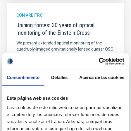
CON ÁRBITRO
Joining forces: 30 years of optical
monitoring of the Einstein Cross
We present extended optical monitoring of the
quadruply-imaged gravitationally lensed quasar QSO
2237+0305, the Einstein Cross, including
observations from different observatories in both
hemispheres and using a new photometric
technique. This technique uses a region far enough
Consentimiento
Detalles
Acerca de las cookies
from the lens system to accurately determine the
sky background level
Shalyapin, V. N. et al.
Esta página web usa cookies
Fecha de publicación:
6
2026
Las cookies de este sitio web se usan para personalizar
el contenido y los anuncios, ofrecer funciones de redes
sociales y analizar el tráfico. Además, compartimos
BIBCODE
2026A&A...710A..70S
información sobre el uso que haga del sitio web con