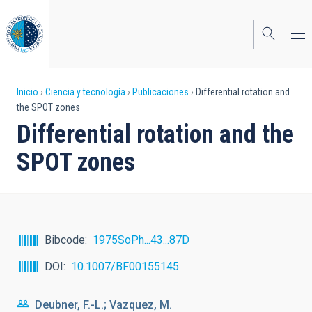
Pasar
al
contenido
principal
Sobrescribir
Inicio
Ciencia y tecnología
Publicaciones
Differential rotation and
the SPOT zones
enlaces
Differential rotation and the
de
SPOT zones
ayuda
a
la
navegación
Bibcode
1975SoPh...43...87D
DOI
10.1007/BF00155145
Deubner, F.-L.; Vazquez, M.