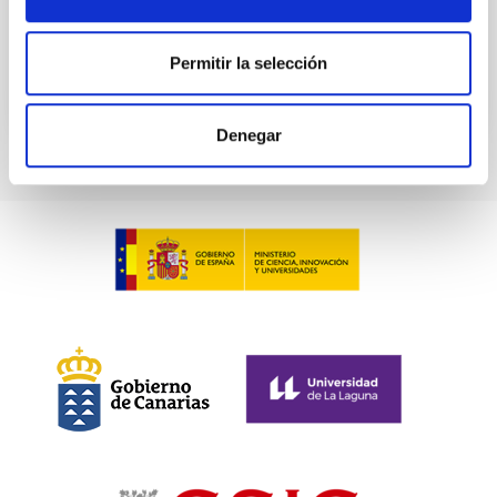
BIBCODE
2026A&A...710A.230L
Permitir la selección
NÚMERO DE CITAS
0
Denegar