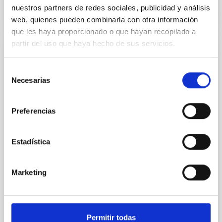
nuestros partners de redes sociales, publicidad y análisis
NÚMERO DE CITAS
0
web, quienes pueden combinarla con otra información
que les haya proporcionado o que hayan recopilado a
partir del uso que haya hecho de sus servicios.
CON ÁRBITRO
Selección
CONCERTO: Forward modelling of
Necesarias
de
interferograms for calibration
consentimiento
Context. The CarbON [CII] line in post-rEionisation and
Preferencias
ReionisaTiOn epoch (CONCERTO) instrument was a
low-resolution mapping Fourier-transform
spectrometer based on lumped-element kinetic
Estadística
inductance detector (LEKID) technology that
operated at 130-310 GHz. It was installed on the 12-
meter APEX telescope in Chile in April 2021 and
Marketing
operated until
Lundgren, A. et al.
Fecha de publicación:
6
2026
Permitir todas