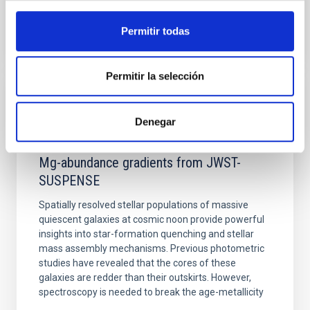
BIBCODE
2026APJ..1003...83Y
Permitir todas
NÚMERO DE CITAS
0
Permitir la selección
CON ÁRBITRO
Denegar
Clues to inside-out quenching in quiescent
galaxies at 1.2 ≲ z ≲ 2.2: Age, Fe-, and
Mg-abundance gradients from JWST-
SUSPENSE
Spatially resolved stellar populations of massive
quiescent galaxies at cosmic noon provide powerful
insights into star-formation quenching and stellar
mass assembly mechanisms. Previous photometric
studies have revealed that the cores of these
galaxies are redder than their outskirts. However,
spectroscopy is needed to break the age-metallicity