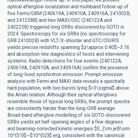
optical afterglow localization and multiband follow-up of
five Fermi/GBM (240619A, 240910A, 240916A, 241002B,
and 241228B) and two MAXI/GSC (240122A and
240225B) triggered long GRBs discovered by GOTO in
2024. Spectroscopy for six GRBs (no spectroscopy for
GRB 241002B) with VLT/X-shooter and GTC/OSIRIS
yields precise redshifts spanning $z\approx 0.40$─3.16
and absorption-line diagnostics of hosts and intervening
systems. Radio detections for four events (240122A,
240619A, 240910A, and 240916A) confirm the presence
of long-lived synchrotron emission. Prompt-emission
analysis with Fermi and MAXI data reveals a spectrally
hard population, with two bursts lying $>3\sigma$ above
the Amati relation. Although their optical afterglows
resemble those of typical long GRBs, the prompt spectra
are consistently harder than the long-GRB average.
Broad-band afterglow modelling of six GOTO-discovered
GRBs yields jet half-opening angles of a few degrees
and beaming-corrected kinetic energies $E_{\rm jet}\sim
10^{51}$─$10^{52}$ erg, consistent with the canonical