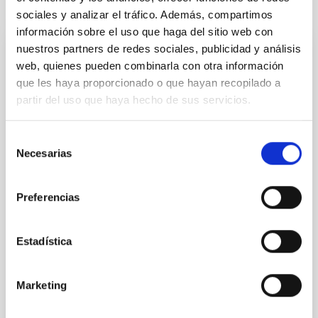
Te puede interesar
sociales y analizar el tráfico. Además, compartimos
información sobre el uso que haga del sitio web con
nuestros partners de redes sociales, publicidad y análisis
CON ÁRBITRO
web, quienes pueden combinarla con otra información
Magnetic Field Alignment with Dense
que les haya proporcionado o que hayan recopilado a
Cores in the Transition between Cloud and
partir del uso que haya hecho de sus servicios.
Core Scales
Selección
In a magnetically dominated model of star formation,
Necesarias
de
we expect to see alignments between the magnetic
consentimiento
field orientation of star-forming dense cores and the
cloud-scale magnetic field. A. Pandhi et al. showed
Preferencias
instead, however, that the orientation of cores and
their angular momentum vectors appear random
with respect to the larger-scale magnetic
Estadística
Yin, Sean et al.
Fecha de publicación:
5
2026
Marketing