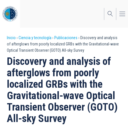
Pasar
al
contenido
principal
Sobrescribir
Inicio
Ciencia y tecnología
Publicaciones
Discovery and analysis
of afterglows from poorly localized GRBs with the Gravitational-wave
enlaces
Optical Transient Observer (GOTO) All-sky Survey
de
Discovery and analysis of
ayuda
afterglows from poorly
a
localized GRBs with the
la
Gravitational-wave Optical
navegación
Transient Observer (GOTO)
All-sky Survey