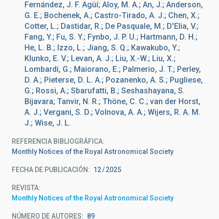
Fernández, J. F. Agüí; Aloy, M. A.; An, J.; Anderson,
G. E.; Bochenek, A.; Castro-Tirado, A. J.; Chen, X.;
Cotter, L.; Dastidar, R.; De Pasquale, M.; D'Elia, V.;
Fang, Y.; Fu, S. Y.; Fynbo, J. P. U.; Hartmann, D. H.;
He, L. B.; Izzo, L.; Jiang, S. Q.; Kawakubo, Y.;
Klunko, E. V.; Levan, A. J.; Liu, X.-W.; Liu, X.;
Lombardi, G.; Maiorano, E.; Palmerio, J. T.; Perley,
D. A.; Pieterse, D. L. A.; Pozanenko, A. S.; Pugliese,
G.; Rossi, A.; Sbarufatti, B.; Seshashayana, S.
Bijavara; Tanvir, N. R.; Thöne, C. C.; van der Horst,
A. J.; Vergani, S. D.; Volnova, A. A.; Wijers, R. A. M.
J.; Wise, J. L.
REFERENCIA BIBLIOGRÁFICA
Monthly Notices of the Royal Astronomical Society
FECHA DE PUBLICACIÓN:
12
2025
REVISTA
Monthly Notices of the Royal Astronomical Society
NÚMERO DE AUTORES
89