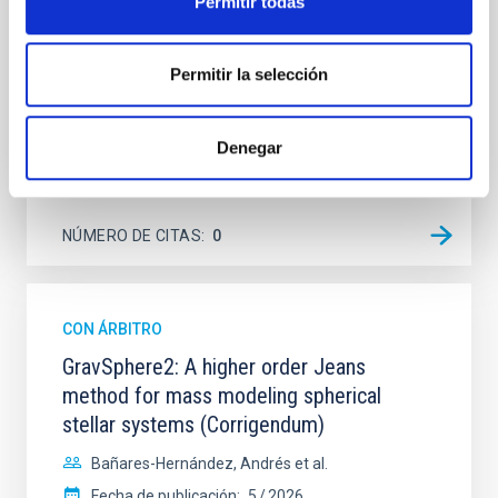
Permitir todas
in nature. Aims. We aim to investigate the spatially
resolved structure of the nebula
Permitir la selección
Steinmetz, T. et al.
Fecha de publicación:
6
2026
Denegar
BIBCODE
2026A&A...710A.198S
NÚMERO DE CITAS
0
CON ÁRBITRO
GravSphere2: A higher order Jeans
method for mass modeling spherical
stellar systems (Corrigendum)
Bañares-Hernández, Andrés et al.
Fecha de publicación:
5
2026