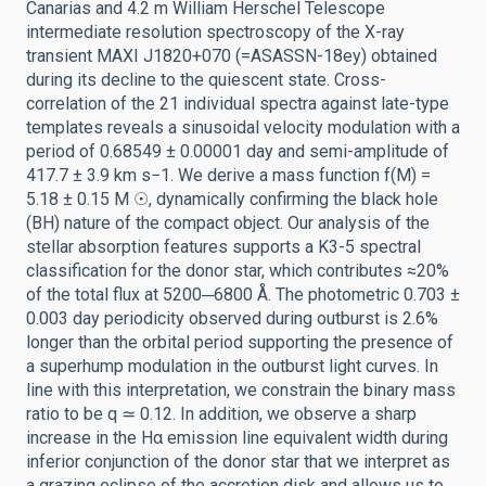
Canarias and 4.2 m William Herschel Telescope
intermediate resolution spectroscopy of the X-ray
transient MAXI J1820+070 (=ASASSN-18ey) obtained
during its decline to the quiescent state. Cross-
correlation of the 21 individual spectra against late-type
templates reveals a sinusoidal velocity modulation with a
period of 0.68549 ± 0.00001 day and semi-amplitude of
417.7 ± 3.9 km s−1. We derive a mass function f(M) =
5.18 ± 0.15 M ☉, dynamically confirming the black hole
(BH) nature of the compact object. Our analysis of the
stellar absorption features supports a K3-5 spectral
classification for the donor star, which contributes ≈20%
of the total flux at 5200─6800 Å. The photometric 0.703 ±
0.003 day periodicity observed during outburst is 2.6%
longer than the orbital period supporting the presence of
a superhump modulation in the outburst light curves. In
line with this interpretation, we constrain the binary mass
ratio to be q ≃ 0.12. In addition, we observe a sharp
increase in the Hα emission line equivalent width during
inferior conjunction of the donor star that we interpret as
a grazing eclipse of the accretion disk and allows us to