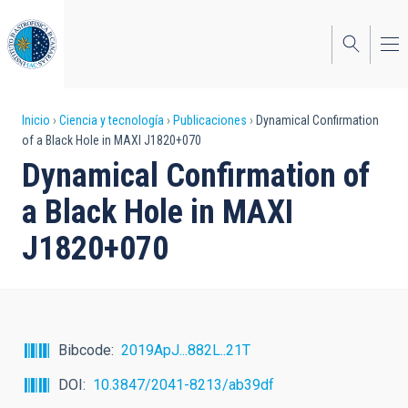
Pasar
al
contenido
principal
Sobrescribir
Inicio
Ciencia y tecnología
Publicaciones
Dynamical Confirmation
of a Black Hole in MAXI J1820+070
enlaces
Dynamical Confirmation of
de
a Black Hole in MAXI
ayuda
J1820+070
a
la
navegación
Bibcode
2019ApJ...882L..21T
DOI
10.3847/2041-8213/ab39df