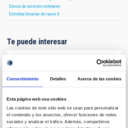
Discos de acreción estelares
Estrellas binarias de rayos X
Te puede interesar
CON ÁRBITRO
The NuSTAR view of ultra-compact X-ray
binaries
Consentimiento
Detalles
Acerca de las cookies
Ultra-compact X-ray binaries (UCXBs) are a subclass
of low-mass X-ray binaries (LMXBs) characterised by
Esta página web usa cookies
tight orbits and hydrogen-poor donor stars. We
present a spectral and timing study in the hard X-ray
Las cookies de este sitio web se usan para personalizar
band of 11 of the 20 confirmed UCXBs, based on 37
el contenido y los anuncios, ofrecer funciones de redes
archival NuSTAR observations. Using both X-ray
sociales y analizar el tráfico. Además, compartimos
colours and fractional root mean square values