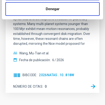
system near the end of photoevaporation
Denegar
Young exoplanets provide vital insights into the early
dynamical and atmospheric evolution of planetary
systems. Many multi-planet systems younger than
100 Myr exhibit mean-motion resonances, probably
established through convergent disk migration. Over
time, however, these resonant chains are often
disrupted, mirroring the Nice model proposed for
Wang, Mu-Tian et al.
Fecha de publicación:
6
2026
BIBCODE
2026NATAS..10..818W
NÚMERO DE CITAS
0