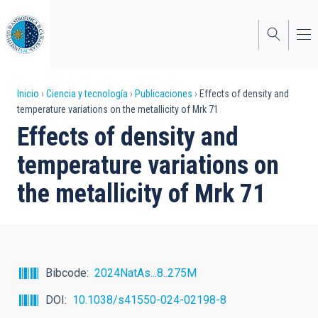
Pasar
al
contenido
principal
Sobrescribir
Inicio
Ciencia y tecnología
Publicaciones
Effects of density and
temperature variations on the metallicity of Mrk 71
enlaces
Effects of density and
de
temperature variations on
ayuda
the metallicity of Mrk 71
a
la
navegación
Bibcode
2024NatAs...8..275M
DOI
10.1038/s41550-024-02198-8