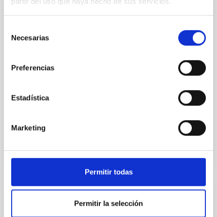
partir del uso que haya hecho de sus servicios.
Spatially resolved stellar populations of massive
quiescent galaxies at cosmic noon provide powerful
Selección
insights into star-formation quenching and stellar
Necesarias
de
mass assembly mechanisms. Previous photometric
studies have revealed that the cores of these
consentimiento
galaxies are redder than their outskirts. However,
Preferencias
spectroscopy is needed to break the age-metallicity
Cheng, Chloe M. et al.
Estadística
Fecha de publicación:
6
2026
Marketing
BIBCODE
2026A&A...710A.158C
NÚMERO DE CITAS
7
Permitir todas
CON ÁRBITRO
Permitir la selección
An adolescent and near-resonant planetary