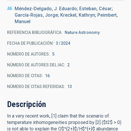
Méndez-Delgado, J. Eduardo; Esteban, César;
García-Rojas, Jorge; Kreckel, Kathryn; Peimbert,
Manuel
REFERENCIA BIBLIOGRÁFICA
Nature Astronomy
FECHA DE PUBLICACIÓN:
3
2024
NÚMERO DE AUTORES
5
NÚMERO DE AUTORES DEL IAC
2
NÚMERO DE CITAS
16
NÚMERO DE CITAS REFERIDAS
13
Descripción
In a very recent work, [1] claim that the scenario of
temperature inhomogeneities proposed by [2] ($t2$ > 0)
is not able to explain the O$^{2+}$/H$^{+}$ abundance