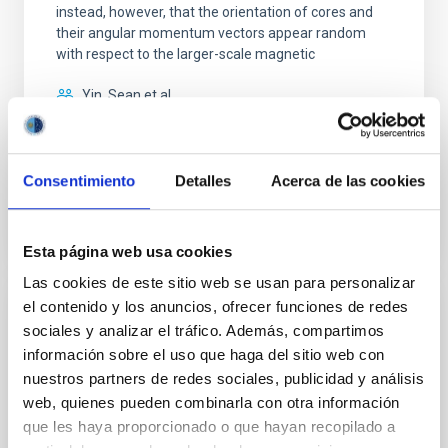
instead, however, that the orientation of cores and
their angular momentum vectors appear random
with respect to the larger-scale magnetic
Yin, Sean et al.
Fecha de publicación:
5
2026
Consentimiento
Detalles
Acerca de las cookies
BIBCODE
2026APJ..1003...83Y
NÚMERO DE CITAS
0
Esta página web usa cookies
Las cookies de este sitio web se usan para personalizar
el contenido y los anuncios, ofrecer funciones de redes
CON ÁRBITRO
sociales y analizar el tráfico. Además, compartimos
Clues to inside-out quenching in quiescent
información sobre el uso que haga del sitio web con
galaxies at 1.2 ≲ z ≲ 2.2: Age, Fe-, and
nuestros partners de redes sociales, publicidad y análisis
web, quienes pueden combinarla con otra información
Mg-abundance gradients from JWST-
que les haya proporcionado o que hayan recopilado a
SUSPENSE