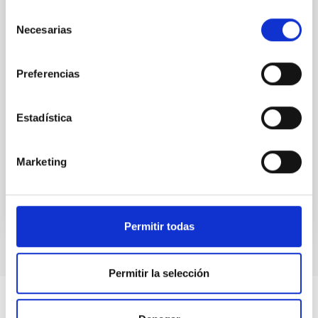
atmospheres; however, the majority of low-
Selección
temperature objects near the Sun have nearly
Necesarias
de
indistinguishable abundance patterns. In this talk, I
consentimiento
will review some of the key findings of the JWST
Cycle 3 "Arcana of the Ancients" program, which
Preferencias
obtained NIRSpec and
Burgasser, Adam et al.
Estadística
Fecha de publicación:
6
2026
Marketing
BIBCODE
2026ASTCS..1110204B
NÚMERO DE CITAS
0
Permitir todas
Permitir la selección