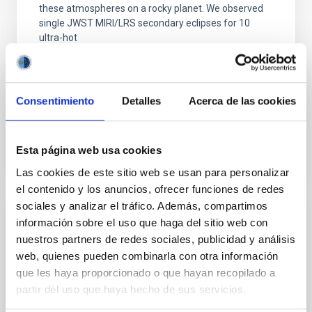
these atmospheres on a rocky planet. We observed
single JWST MIRI/LRS secondary eclipses for 10
ultra-hot
Smith, Cole et al.
Fecha de publicación:
6
2026
Consentimiento
Detalles
Acerca de las cookies
BIBCODE
2026ASTCS..1160088S
Esta página web usa cookies
NÚMERO DE CITAS
0
Las cookies de este sitio web se usan para personalizar
el contenido y los anuncios, ofrecer funciones de redes
sociales y analizar el tráfico. Además, compartimos
información sobre el uso que haga del sitio web con
SIN ÁRBITRO
nuestros partners de redes sociales, publicidad y análisis
Chemistry in Metal-Diverse Atmospheres:
web, quienes pueden combinarla con otra información
The JWST Arcana Sample
que les haya proporcionado o que hayan recopilado a
partir del uso que haya hecho de sus servicios.
Elemental composition is an essential factor in the
chemistry of planetary and brown dwarf