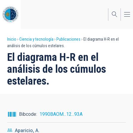
Pasar
al
contenido
principal
Sobrescribir
Inicio
Ciencia y tecnología
Publicaciones
El diagrama H-R en el
análisis de los cúmulos estelares.
enlaces
El diagrama H-R en el
de
análisis de los cúmulos
ayuda
estelares.
a
la
navegación
Bibcode
1990BAOM...12...93A
Aparicio, A.