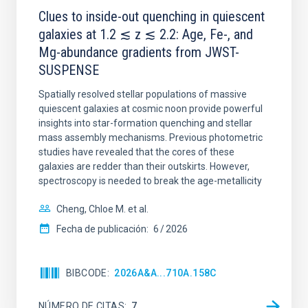
Clues to inside-out quenching in quiescent
galaxies at 1.2 ≲ z ≲ 2.2: Age, Fe-, and
Mg-abundance gradients from JWST-
SUSPENSE
Spatially resolved stellar populations of massive
quiescent galaxies at cosmic noon provide powerful
insights into star-formation quenching and stellar
mass assembly mechanisms. Previous photometric
studies have revealed that the cores of these
galaxies are redder than their outskirts. However,
spectroscopy is needed to break the age-metallicity
Cheng, Chloe M. et al.
Fecha de publicación:
6
2026
BIBCODE
2026A&A...710A.158C
NÚMERO DE CITAS
7