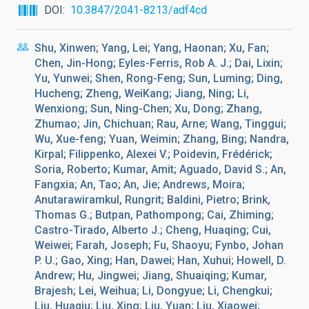
DOI
10.3847/2041-8213/adf4cd
Shu, Xinwen; Yang, Lei; Yang, Haonan; Xu, Fan;
Chen, Jin-Hong; Eyles-Ferris, Rob A. J.; Dai, Lixin;
Yu, Yunwei; Shen, Rong-Feng; Sun, Luming; Ding,
Hucheng; Zheng, WeiKang; Jiang, Ning; Li,
Wenxiong; Sun, Ning-Chen; Xu, Dong; Zhang,
Zhumao; Jin, Chichuan; Rau, Arne; Wang, Tinggui;
Wu, Xue-feng; Yuan, Weimin; Zhang, Bing; Nandra,
Kirpal; Filippenko, Alexei V.; Poidevin, Frédérick;
Soria, Roberto; Kumar, Amit; Aguado, David S.; An,
Fangxia; An, Tao; An, Jie; Andrews, Moira;
Anutarawiramkul, Rungrit; Baldini, Pietro; Brink,
Thomas G.; Butpan, Pathompong; Cai, Zhiming;
Castro-Tirado, Alberto J.; Cheng, Huaqing; Cui,
Weiwei; Farah, Joseph; Fu, Shaoyu; Fynbo, Johan
P. U.; Gao, Xing; Han, Dawei; Han, Xuhui; Howell, D.
Andrew; Hu, Jingwei; Jiang, Shuaiqing; Kumar,
Brajesh; Lei, Weihua; Li, Dongyue; Li, Chengkui;
Liu, Huaqiu; Liu, Xing; Liu, Yuan; Liu, Xiaowei;