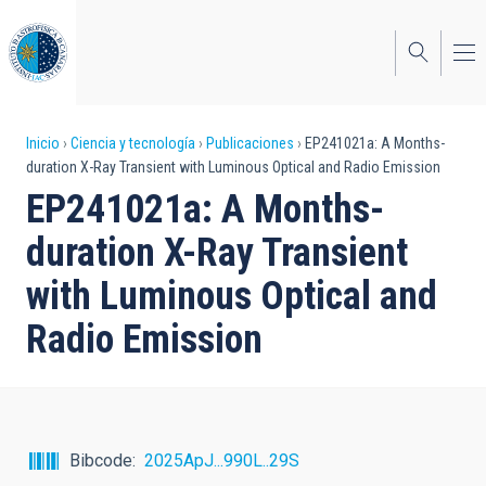
Pasar
al
contenido
principal
Sobrescribir
Inicio
Ciencia y tecnología
Publicaciones
EP241021a: A Months-
duration X-Ray Transient with Luminous Optical and Radio Emission
enlaces
EP241021a: A Months-
de
duration X-Ray Transient
ayuda
with Luminous Optical and
a
Radio Emission
la
navegación
Bibcode
2025ApJ...990L..29S