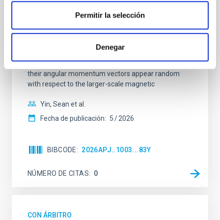
Core Scales
Permitir la selección
In a magnetically dominated model of star formation,
we expect to see alignments between the magnetic
field orientation of star-forming dense cores and the
Denegar
cloud-scale magnetic field. A. Pandhi et al. showed
instead, however, that the orientation of cores and
their angular momentum vectors appear random
with respect to the larger-scale magnetic
Yin, Sean et al.
Fecha de publicación:
5
2026
BIBCODE
2026APJ..1003...83Y
NÚMERO DE CITAS
0
CON ÁRBITRO