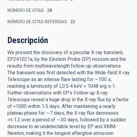
NÚMERO DE CITAS
28
NÚMERO DE CITAS REFERIDAS
23
Descripción
We present the discovery of a peculiar X-ray transient,
EP241021a, by the Einstein Probe (EP) mission and the
results from multiwavelength follow-up observations.
The transient was first detected with the Wide-field X-ray
Telescope as an intense flare lasting for ∼100 s,
reaching a luminosity of L0.5‑4 keV ≈ 1048 erg s‑1.
Further observations with EP's Follow-up X-ray
Telescope reveal a huge drop in the X-ray flux by a factor
of >1000 within 1.5 days. After maintaining a nearly
plateau phase for ∼7 days, the X-ray flux decreases
∝t‑1.2 over a period of ∼30 days, followed by a sudden
decrease to an undetectable level by EP and XMM-
Newton, making it the longest afterglow emission