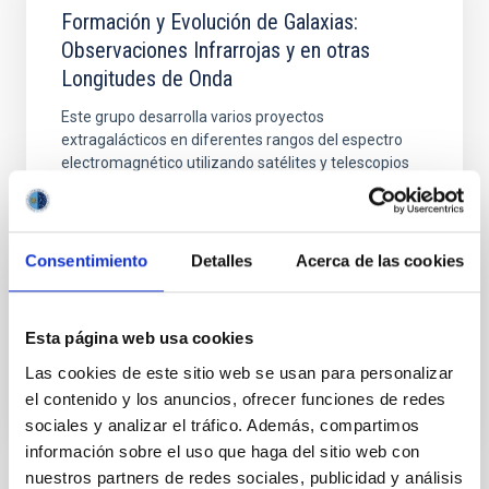
Formación y Evolución de Galaxias:
Observaciones Infrarrojas y en otras
Longitudes de Onda
Este grupo desarrolla varios proyectos
extragalácticos en diferentes rangos del espectro
electromagnético utilizando satélites y telescopios
en tierra para estudiar la evolución cosmológica de
las galaxias y el origen de la actividad nuclear en
galaxias activas. En el aspecto instrumental, el grupo
forma parte del consorcio internacional que ha
Consentimiento
Detalles
Acerca de las cookies
Ismael
Pérez Fournon
Esta página web usa cookies
En ejecución
Las cookies de este sitio web se usan para personalizar
el contenido y los anuncios, ofrecer funciones de redes
sociales y analizar el tráfico. Además, compartimos
información sobre el uso que haga del sitio web con
nuestros partners de redes sociales, publicidad y análisis