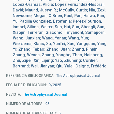
López-Oramas, Alicia; López Fernández-Nespral,
David; Maund, Justyn R.; McCully, Curtis; Niu, Zexi;
Newsome, Megan; O'Brien, Paul; Pan, Haiwu; Pan,
Yu; Padilla Gonzalez, Estefania; Pérez-Fournon,
Ismael; Silima, Walter; Sun, Hui; Sun, Shengli; Sun,
Xiaojin; Terreran, Giacomo; Tinyanont, Samaporn;
Wang, Junxian; Wang, Yanan; Wang, Yun;
Wiersema, Klaas; Xu, Yunfei; Xue, Yongquan; Yang,
Yi; Zhang, Fabao; Zhang, Juan; Zhang, Pinpin;
Zhang, Wenda; Zhang, Yonghe; Zhao, Haisheng;
Zhu, Zipei; Xin, Liping; Yao, Zhuheng; Cordier,
Bertrand; Wei, Jianyan; Qiu, Yulei; Daigne, Frédéric
REFERENCIA BIBLIOGRÁFICA
The Astrophysical Journal
FECHA DE PUBLICACIÓN:
9
2025
REVISTA
The Astrophysical Journal
NÚMERO DE AUTORES
95
NÚMERO DE AUTORES DEL IAC
5