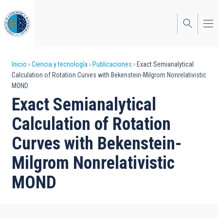
Pasar
al
contenido
principal
Sobrescribir
Inicio
Ciencia y tecnología
Publicaciones
Exact Semianalytical
Calculation of Rotation Curves with Bekenstein-Milgrom Nonrelativistic
enlaces
MOND
de
Exact Semianalytical
ayuda
Calculation of Rotation
a
Curves with Bekenstein-
la
Milgrom Nonrelativistic
navegación
MOND