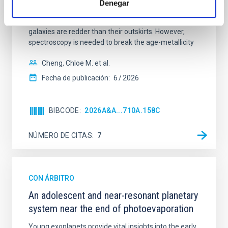
Denegar
mass assembly mechanisms. Previous photometric
studies have revealed that the cores of these
galaxies are redder than their outskirts. However,
spectroscopy is needed to break the age-metallicity
Cheng, Chloe M. et al.
Fecha de publicación:
6
2026
BIBCODE
2026A&A...710A.158C
NÚMERO DE CITAS
7
CON ÁRBITRO
An adolescent and near-resonant planetary
system near the end of photoevaporation
Young exoplanets provide vital insights into the early