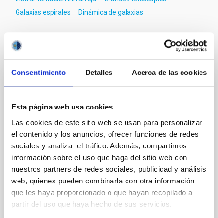
Galaxias espirales
Dinámica de galaxias
Te puede interesar
Consentimiento
Detalles
Acerca de las cookies
CON ÁRBITRO
Esta página web usa cookies
Magnetic Field Alignment with Dense
Cores in the Transition between Cloud and
Las cookies de este sitio web se usan para personalizar
Core Scales
el contenido y los anuncios, ofrecer funciones de redes
sociales y analizar el tráfico. Además, compartimos
In a magnetically dominated model of star formation,
información sobre el uso que haga del sitio web con
we expect to see alignments between the magnetic
nuestros partners de redes sociales, publicidad y análisis
field orientation of star-forming dense cores and the
web, quienes pueden combinarla con otra información
cloud-scale magnetic field. A. Pandhi et al. showed
que les haya proporcionado o que hayan recopilado a
instead, however, that the orientation of cores and
their angular momentum vectors appear random
partir del uso que haya hecho de sus servicios.
with respect to the larger-scale magnetic