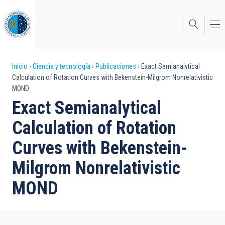
Pasar
al
contenido
principal
Sobrescribir
Inicio
Ciencia y tecnología
Publicaciones
Exact Semianalytical
Calculation of Rotation Curves with Bekenstein-Milgrom Nonrelativistic
enlaces
MOND
de
Exact Semianalytical
ayuda
Calculation of Rotation
a
Curves with Bekenstein-
la
Milgrom Nonrelativistic
navegación
MOND