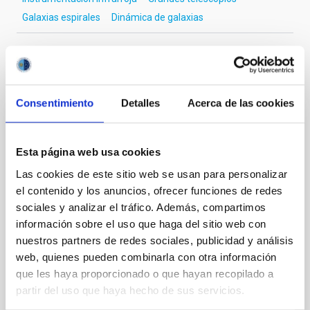
Galaxias espirales
Dinámica de galaxias
Te puede interesar
Consentimiento
Detalles
Acerca de las cookies
CON ÁRBITRO
Esta página web usa cookies
Magnetic Field Alignment with Dense
Cores in the Transition between Cloud and
Las cookies de este sitio web se usan para personalizar
Core Scales
el contenido y los anuncios, ofrecer funciones de redes
sociales y analizar el tráfico. Además, compartimos
In a magnetically dominated model of star formation,
información sobre el uso que haga del sitio web con
we expect to see alignments between the magnetic
nuestros partners de redes sociales, publicidad y análisis
field orientation of star-forming dense cores and the
web, quienes pueden combinarla con otra información
cloud-scale magnetic field. A. Pandhi et al. showed
que les haya proporcionado o que hayan recopilado a
instead, however, that the orientation of cores and
their angular momentum vectors appear random
partir del uso que haya hecho de sus servicios.
with respect to the larger-scale magnetic