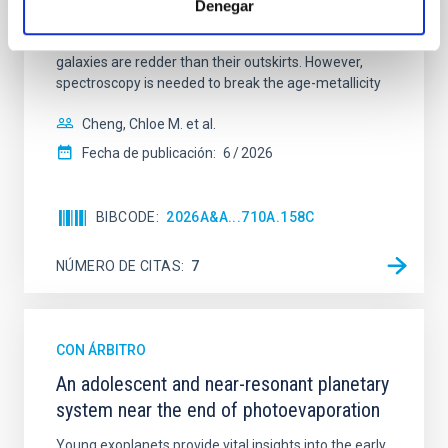
Denegar
mass assembly mechanisms. Previous photometric
studies have revealed that the cores of these
galaxies are redder than their outskirts. However,
spectroscopy is needed to break the age-metallicity
Cheng, Chloe M. et al.
Fecha de publicación:
6
2026
BIBCODE
2026A&A...710A.158C
NÚMERO DE CITAS
7
CON ÁRBITRO
An adolescent and near-resonant planetary
system near the end of photoevaporation
Young exoplanets provide vital insights into the early