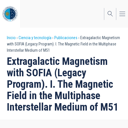
Pasar
al
contenido
principal
Sobrescribir
Inicio
Ciencia y tecnología
Publicaciones
Extragalactic Magnetism
with SOFIA (Legacy Program). I. The Magnetic Field in the Multiphase
enlaces
Interstellar Medium of M51
de
Extragalactic Magnetism
ayuda
with SOFIA (Legacy
a
Program). I. The Magnetic
la
Field in the Multiphase
navegación
Interstellar Medium of M51