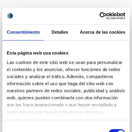
Te puede interesar
Consentimiento
Detalles
Acerca de las cookies
CON ÁRBITRO
Magnetic Field Alignment with Dense
Cores in the Transition between Cloud and
Esta página web usa cookies
Core Scales
Las cookies de este sitio web se usan para personalizar
In a magnetically dominated model of star formation,
el contenido y los anuncios, ofrecer funciones de redes
we expect to see alignments between the magnetic
sociales y analizar el tráfico. Además, compartimos
field orientation of star-forming dense cores and the
información sobre el uso que haga del sitio web con
cloud-scale magnetic field. A. Pandhi et al. showed
nuestros partners de redes sociales, publicidad y análisis
instead, however, that the orientation of cores and
web, quienes pueden combinarla con otra información
their angular momentum vectors appear random
que les haya proporcionado o que hayan recopilado a
with respect to the larger-scale magnetic
partir del uso que haya hecho de sus servicios.
Yin, Sean et al.
Fecha de publicación:
5
2026
Selección