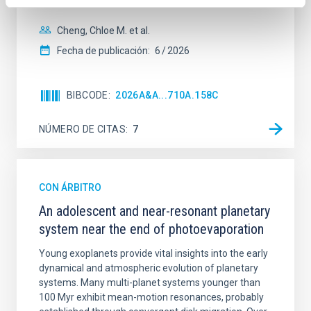
spectroscopy is needed to break the age-metallicity
Cheng, Chloe M. et al.
Fecha de publicación:
6
2026
BIBCODE
2026A&A...710A.158C
NÚMERO DE CITAS
7
CON ÁRBITRO
An adolescent and near-resonant planetary
system near the end of photoevaporation
Young exoplanets provide vital insights into the early
dynamical and atmospheric evolution of planetary
systems. Many multi-planet systems younger than
100 Myr exhibit mean-motion resonances, probably