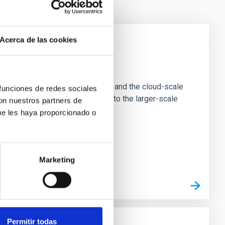
Acerca de las cookies
e Scales
tion of star-forming dense cores and the cloud-scale
 funciones de redes sociales
tors appear random with respect to the larger-scale
con nuestros partners de
ue les haya proporcionado o
Marketing
Permitir todas