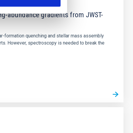
d Mg-abundance gradients from JWST-
star-formation quenching and stellar mass assembly
irts. However, spectroscopy is needed to break the
n