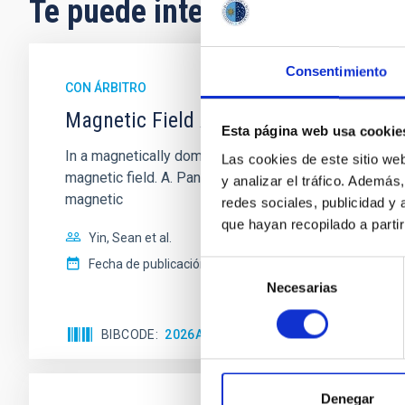
Te puede interesar
Consentimiento
CON ÁRBITRO
Magnetic Field Alignment with Dense C
Esta página web usa cookie
In a magnetically dominated model of star formation,
Las cookies de este sitio we
magnetic field. A. Pandhi et al. showed instead, howe
y analizar el tráfico. Ademá
magnetic
redes sociales, publicidad y
que hayan recopilado a parti
Yin, Sean et al.
Fecha de publicación:
5
2026
Selección
Necesarias
de
consentimiento
BIBCODE
2026APJ..1003...83Y
NÚMERO DE C
Denegar