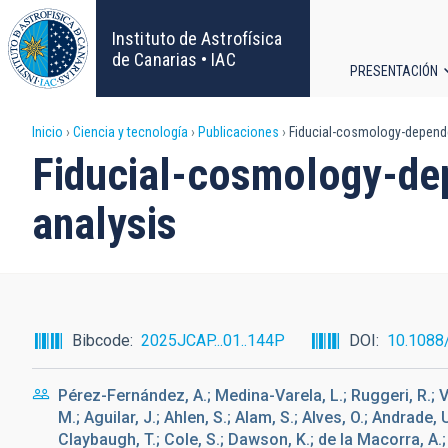
Pasar
al
Instituto de Astrofísica
contenido
de Canarias • IAC
PRESENTACIÓN
principal
Navega
Sobrescribir
Inicio
Ciencia y tecnología
Publicaciones
Fiducial-cosmology-depende
principa
Fiducial-cosmology-de
enlaces
analysis
de
ayuda
a
Bibcode
2025JCAP...01..144P
DOI
10.1088
la
Pérez-Fernández, A.; Medina-Varela, L.; Ruggeri, R.;
navegación
M.; Aguilar, J.; Ahlen, S.; Alam, S.; Alves, O.; Andrade, 
Claybaugh, T.; Cole, S.; Dawson, K.; de la Macorra, A.; d