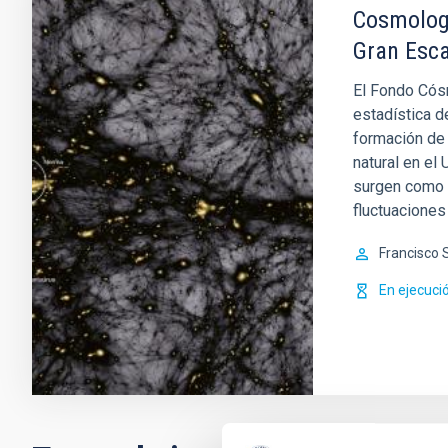
Cosmologí
Gran Esca
El Fondo Cós
estadística d
formación de 
natural en el 
surgen como r
fluctuacione
Francisco 
En ejecuci