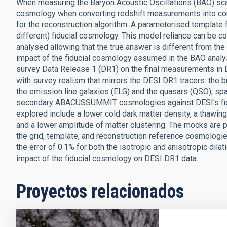
When measuring the Baryon Acoustic Oscillations (BAO) scal
cosmology when converting redshift measurements into co
for the reconstruction algorithm. A parameterised template 
different) fiducial cosmology. This model reliance can be c
analysed allowing that the true answer is different from th
impact of the fiducial cosmology assumed in the BAO analy
survey Data Release 1 (DR1) on the final measurements in D
with survey realism that mirrors the DESI DR1 tracers: the 
the emission line galaxies (ELG) and the quasars (QSO), spa
secondary ABACUSSUMMIT cosmologies against DESI's fid
explored include a lower cold dark matter density, a thawin
and a lower amplitude of matter clustering. The mocks are 
the grid, template, and reconstruction reference cosmologi
the error of 0.1% for both the isotropic and anisotropic dila
impact of the fiducial cosmology on DESI DR1 data.
Proyectos relacionados