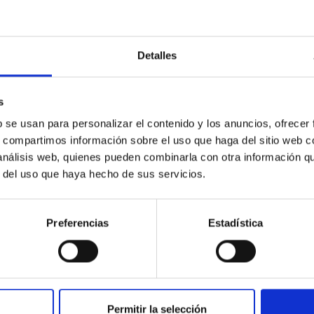
Detalles
ores in the Transition between Cloud and Cor
s
 we expect to see alignments between the magnetic field orienta
b se usan para personalizar el contenido y los anuncios, ofrecer
ver, that the orientation of cores and their angular momentum vec
s, compartimos información sobre el uso que haga del sitio web 
 análisis web, quienes pueden combinarla con otra información q
r del uso que haya hecho de sus servicios.
Preferencias
Estadística
ITAS
0
Permitir la selección