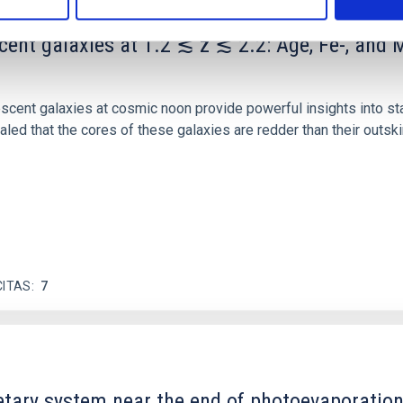
scent galaxies at 1.2 ≲ z ≲ 2.2: Age, Fe-, an
iescent galaxies at cosmic noon provide powerful insights into 
ed that the cores of these galaxies are redder than their outsk
CITAS
7
etary system near the end of photoevaporatio