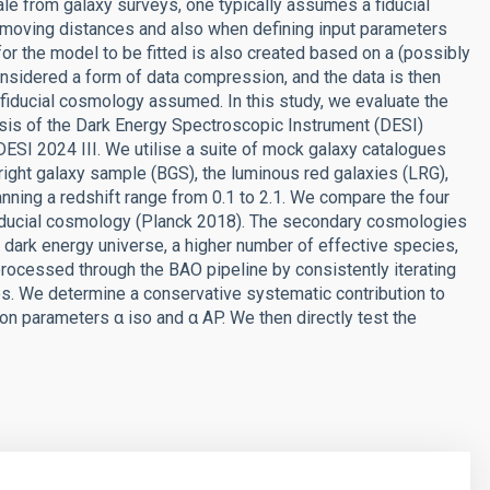
e from galaxy surveys, one typically assumes a fiducial
moving distances and also when defining input parameters
for the model to be fitted is also created based on a (possibly
onsidered a form of data compression, and the data is then
e fiducial cosmology assumed. In this study, we evaluate the
sis of the Dark Energy Spectroscopic Instrument (DESI)
ESI 2024 III. We utilise a suite of mock galaxy catalogues
bright galaxy sample (BGS), the luminous red galaxies (LRG),
nning a redshift range from 0.1 to 2.1. We compare the four
ucial cosmology (Planck 2018). The secondary cosmologies
g dark energy universe, a higher number of effective species,
processed through the BAO pipeline by consistently iterating
es. We determine a conservative systematic contribution to
tion parameters α iso and α AP. We then directly test the