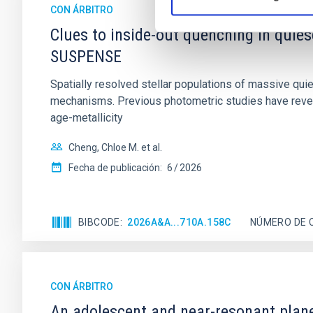
CON ÁRBITRO
Clues to inside-out quenching in quie
SUSPENSE
Spatially resolved stellar populations of massive qu
mechanisms. Previous photometric studies have reveal
age-metallicity
Cheng, Chloe M. et al.
Fecha de publicación:
6
2026
BIBCODE
2026A&A...710A.158C
NÚMERO DE 
CON ÁRBITRO
An adolescent and near-resonant plan