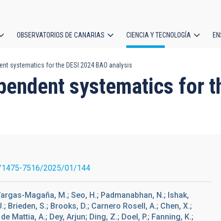
OBSERVATORIOS DE CANARIAS
CIENCIA Y TECNOLOGÍA
EN
ción
nt systematics for the DESI 2024 BAO analysis
l
pendent systematics for 
/1475-7516/2025/01/144
 Vargas-Magaña, M.; Seo, H.; Padmanabhan, N.; Ishak,
U.; Brieden, S.; Brooks, D.; Carnero Rosell, A.; Chen, X.;
e Mattia, A.; Dey, Arjun; Ding, Z.; Doel, P.; Fanning, K.;