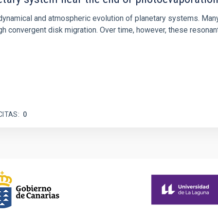
ly dynamical and atmospheric evolution of planetary systems. Ma
 convergent disk migration. Over time, however, these resonant 
CITAS
0