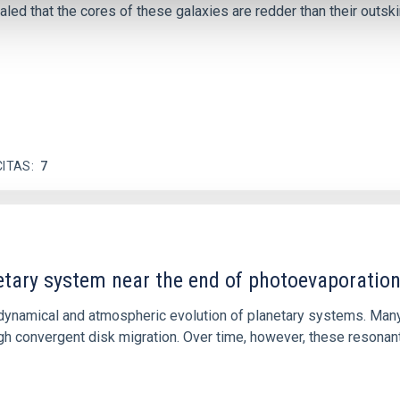
ed that the cores of these galaxies are redder than their outsk
CITAS
7
etary system near the end of photoevaporatio
ly dynamical and atmospheric evolution of planetary systems. Ma
 convergent disk migration. Over time, however, these resonant 