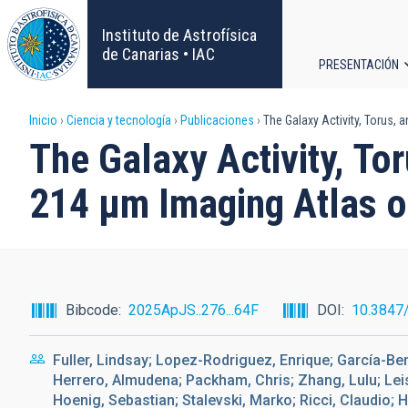
Pasar
al
Instituto de Astrofísica
contenido
de Canarias • IAC
PRESENTACIÓN
principal
Navega
Sobrescribir
Inicio
Ciencia y tecnología
Publicaciones
The Galaxy Activity, Torus, 
principa
The Galaxy Activity, To
enlaces
214 μm Imaging Atlas o
de
ayuda
a
Bibcode
2025ApJS..276...64F
DOI
10.3847
la
Fuller, Lindsay; Lopez-Rodriguez, Enrique; García-Be
navegación
Herrero, Almudena; Packham, Chris; Zhang, Lulu; Lei
Hoenig, Sebastian; Stalevski, Marko; Ricci, Claudio; H