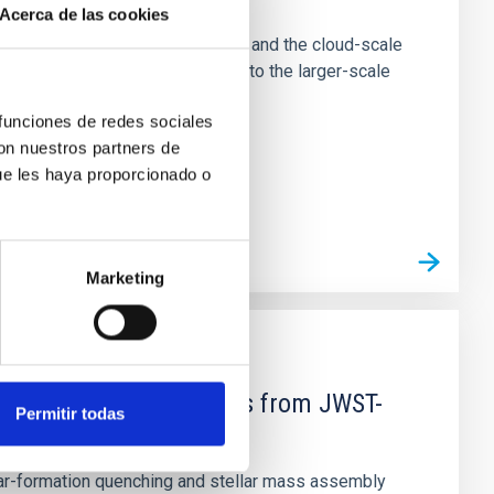
e Scales
Acerca de las cookies
tion of star-forming dense cores and the cloud-scale
tors appear random with respect to the larger-scale
 funciones de redes sociales
con nuestros partners de
ue les haya proporcionado o
Marketing
d Mg-abundance gradients from JWST-
Permitir todas
star-formation quenching and stellar mass assembly