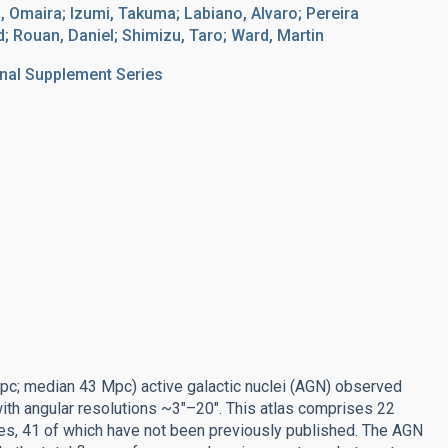
n, Omaira; Izumi, Takuma; Labiano, Alvaro; Pereira
d; Rouan, Daniel; Shimizu, Taro; Ward, Martin
nal Supplement Series
pc; median 43 Mpc) active galactic nuclei (AGN) observed
h angular resolutions ~3″–20″. This atlas comprises 22
ges, 41 of which have not been previously published. The AGN