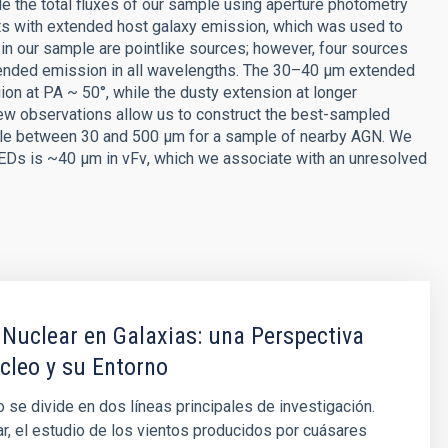
de the total fluxes of our sample using aperture photometry
ects with extended host galaxy emission, which was used to
n our sample are pointlike sources; however, four sources
ended emission in all wavelengths. The 30–40 μm extended
ion at PA ~ 50°, while the dusty extension at longer
new observations allow us to construct the best-sampled
able between 30 and 500 μm for a sample of nearby AGN. We
SEDs is ~40 μm in νFν, which we associate with an unresolved
 Nuclear en Galaxias: una Perspectiva
cleo y su Entorno
 se divide en dos líneas principales de investigación.
ar, el estudio de los vientos producidos por cuásares