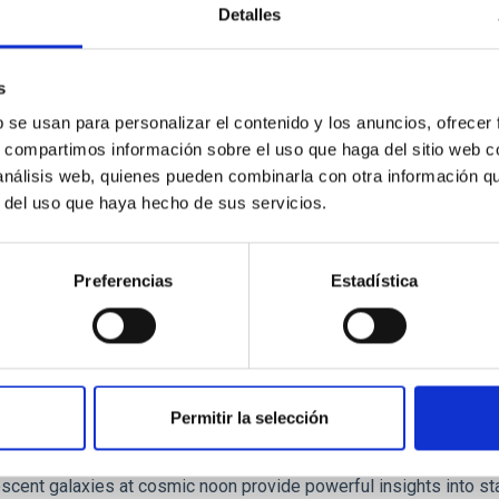
ores in the Transition between Cloud and Cor
Detalles
 we expect to see alignments between the magnetic field orienta
ver, that the orientation of cores and their angular momentum vec
s
b se usan para personalizar el contenido y los anuncios, ofrecer
s, compartimos información sobre el uso que haga del sitio web 
 análisis web, quienes pueden combinarla con otra información q
r del uso que haya hecho de sus servicios.
ITAS
0
Preferencias
Estadística
scent galaxies at 1.2 ≲ z ≲ 2.2: Age, Fe-, an
Permitir la selección
iescent galaxies at cosmic noon provide powerful insights into 