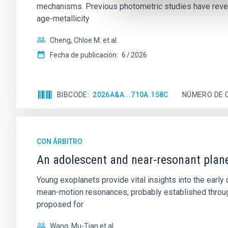
mechanisms. Previous photometric studies have reveal
age-metallicity
Cheng, Chloe M. et al.
Fecha de publicación:
6
2026
BIBCODE
2026A&A...710A.158C
NÚMERO DE 
CON ÁRBITRO
An adolescent and near-resonant plan
Young exoplanets provide vital insights into the ear
mean-motion resonances, probably established through
proposed for
Wang, Mu-Tian et al.