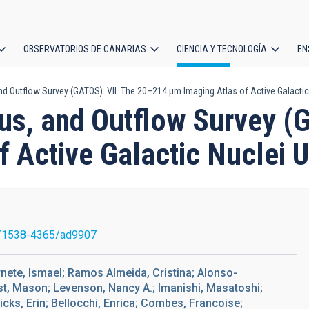
OBSERVATORIOS DE CANARIAS
CIENCIA Y TECNOLOGÍA
EN
ción
and Outflow Survey (GATOS). VII. The 20–214 μm Imaging Atlas of Active Galacti
l
rus, and Outflow Survey (
f Active Galactic Nuclei 
/1538-4365/ad9907
rnete, Ismael; Ramos Almeida, Cristina; Alonso-
st, Mason; Levenson, Nancy A.; Imanishi, Masatoshi;
icks, Erin; Bellocchi, Enrica; Combes, Francoise;