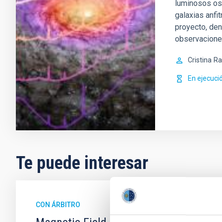
luminosos os
galaxias anfi
proyecto, de
observacion
Cristina
Ra
En ejecuci
Te puede interesar
CON ÁRBITRO