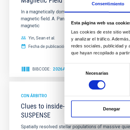
Magnetic Field Alignment with Dense C
Consentimiento
In a magnetically dominated model of star formation,
magnetic field. A. Pandhi et al. showed instead, howe
Esta página web usa cookie
magnetic
Las cookies de este sitio we
Yin, Sean et al.
y analizar el tráfico. Ademá
redes sociales, publicidad y
Fecha de publicación:
5
2026
que hayan recopilado a parti
Selección
BIBCODE
2026APJ..1003...83Y
NÚMERO DE C
Necesarias
de
consentimiento
CON ÁRBITRO
Clues to inside-out quenching in quie
Denegar
SUSPENSE
Spatially resolved stellar populations of massive qu