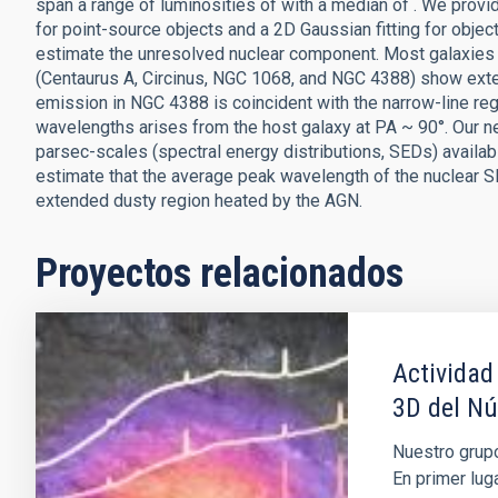
span a range of luminosities of with a median of . We provi
for point-source objects and a 2D Gaussian fitting for obj
estimate the unresolved nuclear component. Most galaxies i
(Centaurus A, Circinus, NGC 1068, and NGC 4388) show ext
emission in NGC 4388 is coincident with the narrow-line reg
wavelengths arises from the host galaxy at PA ~ 90°. Our 
parsec-scales (spectral energy distributions, SEDs) avail
estimate that the average peak wavelength of the nuclear 
extended dusty region heated by the AGN.
Proyectos relacionados
Actividad
3D del Nú
Nuestro grupo
En primer lug