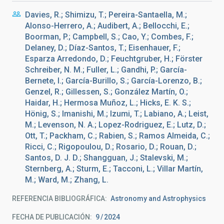
Davies, R.; Shimizu, T.; Pereira-Santaella, M.;
Alonso-Herrero, A.; Audibert, A.; Bellocchi, E.;
Boorman, P.; Campbell, S.; Cao, Y.; Combes, F.;
Delaney, D.; Díaz-Santos, T.; Eisenhauer, F.;
Esparza Arredondo, D.; Feuchtgruber, H.; Förster
Schreiber, N. M.; Fuller, L.; Gandhi, P.; García-
Bernete, I.; García-Burillo, S.; García-Lorenzo, B.;
Genzel, R.; Gillessen, S.; González Martín, O.;
Haidar, H.; Hermosa Muñoz, L.; Hicks, E. K. S.;
Hönig, S.; Imanishi, M.; Izumi, T.; Labiano, A.; Leist,
M.; Levenson, N. A.; Lopez-Rodriguez, E.; Lutz, D.;
Ott, T.; Packham, C.; Rabien, S.; Ramos Almeida, C.;
Ricci, C.; Rigopoulou, D.; Rosario, D.; Rouan, D.;
Santos, D. J. D.; Shangguan, J.; Stalevski, M.;
Sternberg, A.; Sturm, E.; Tacconi, L.; Villar Martín,
M.; Ward, M.; Zhang, L.
REFERENCIA BIBLIOGRÁFICA
Astronomy and Astrophysics
FECHA DE PUBLICACIÓN:
9
2024