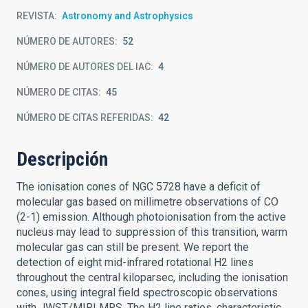
REVISTA
Astronomy and Astrophysics
NÚMERO DE AUTORES
52
NÚMERO DE AUTORES DEL IAC
4
NÚMERO DE CITAS
45
NÚMERO DE CITAS REFERIDAS
42
Descripción
The ionisation cones of NGC 5728 have a deficit of
molecular gas based on millimetre observations of CO
(2-1) emission. Although photoionisation from the active
nucleus may lead to suppression of this transition, warm
molecular gas can still be present. We report the
detection of eight mid-infrared rotational H2 lines
throughout the central kiloparsec, including the ionisation
cones, using integral field spectroscopic observations
with JWST/MIRI MRS. The H2 line ratios, characteristic