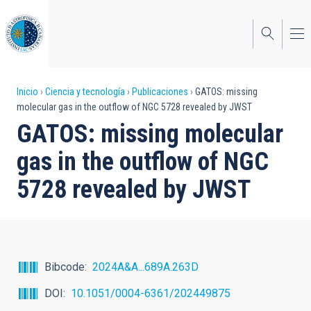
Pasar
al
contenido
principal
Sobrescribir
Inicio
Ciencia y tecnología
Publicaciones
GATOS: missing
molecular gas in the outflow of NGC 5728 revealed by JWST
enlaces
GATOS: missing molecular
de
gas in the outflow of NGC
ayuda
5728 revealed by JWST
a
la
navegación
Bibcode
2024A&A...689A.263D
DOI
10.1051/0004-6361/202449875