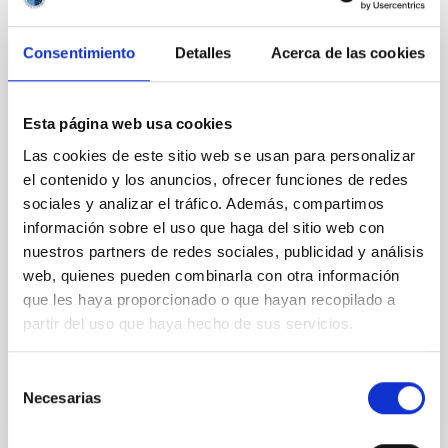
CON ÁRBITRO
Magnetic Field Alignment with Dense
Consentimiento
Detalles
Acerca de las cookies
Cores in the Transition between Cloud and
Core Scales
In a magnetically dominated model of star formation,
Esta página web usa cookies
we expect to see alignments between the magnetic
Las cookies de este sitio web se usan para personalizar
field orientation of star-forming dense cores and the
el contenido y los anuncios, ofrecer funciones de redes
cloud-scale magnetic field. A. Pandhi et al. showed
sociales y analizar el tráfico. Además, compartimos
instead, however, that the orientation of cores and
their angular momentum vectors appear random
información sobre el uso que haga del sitio web con
with respect to the larger-scale magnetic
nuestros partners de redes sociales, publicidad y análisis
web, quienes pueden combinarla con otra información
Yin, Sean et al.
que les haya proporcionado o que hayan recopilado a
Fecha de publicación:
5
2026
partir del uso que haya hecho de sus servicios.
Selección
BIBCODE
2026APJ..1003...83Y
Necesarias
de
consentimiento
NÚMERO DE CITAS
0