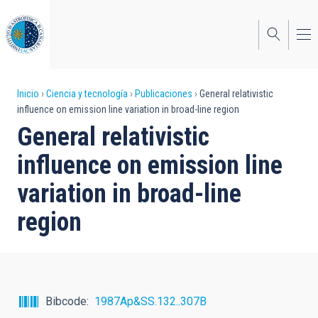
Pasar
al
contenido
principal
Sobrescribir
Inicio
Ciencia y tecnología
Publicaciones
General relativistic
influence on emission line variation in broad-line region
enlaces
General relativistic
de
influence on emission line
ayuda
variation in broad-line
a
region
la
navegación
Bibcode
1987Ap&SS.132..307B