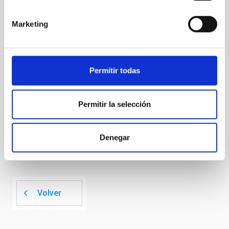
spectrometer based on lumped-element kinetic
inductance detector (LEKID) technology that
Marketing
operated at 130-310 GHz. It was installed on the 12-
meter APEX telescope in Chile in April 2021 and
operated until
Permitir todas
Lundgren, A. et al.
Fecha de publicación:
6
2026
Permitir la selección
BIBCODE
2026A&A...710A.230L
Denegar
NÚMERO DE CITAS
0
Volver