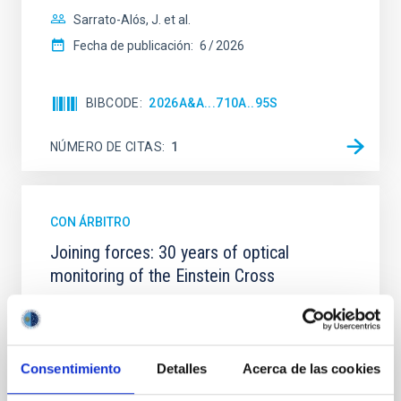
Sarrato-Alós, J. et al.
Fecha de publicación:
6
2026
BIBCODE
2026A&A...710A..95S
NÚMERO DE CITAS
1
CON ÁRBITRO
Joining forces: 30 years of optical
monitoring of the Einstein Cross
We present extended optical monitoring of the
quadruply-imaged gravitationally lensed quasar QSO
2237+0305, the Einstein Cross, including
observations from different observatories in both
Consentimiento
Detalles
Acerca de las cookies
hemispheres and using a new photometric