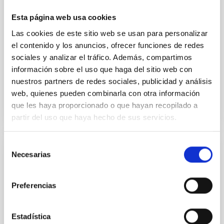
technique. This technique uses a region far enough
from the lens system to accurately determine the
Esta página web usa cookies
sky background level
Las cookies de este sitio web se usan para personalizar
Shalyapin, V. N. et al.
el contenido y los anuncios, ofrecer funciones de redes
Fecha de publicación:
6
2026
sociales y analizar el tráfico. Además, compartimos
información sobre el uso que haga del sitio web con
nuestros partners de redes sociales, publicidad y análisis
BIBCODE
2026A&A...710A..70S
web, quienes pueden combinarla con otra información
que les haya proporcionado o que hayan recopilado a
NÚMERO DE CITAS
0
partir del uso que haya hecho de sus servicios.
Selección
Necesarias
CON ÁRBITRO
de
consentimiento
CONCERTO: Forward modelling of
interferograms for calibration
Preferencias
Context. The CarbON [CII] line in post-rEionisation and
ReionisaTiOn epoch (CONCERTO) instrument was a
Estadística
low-resolution mapping Fourier-transform