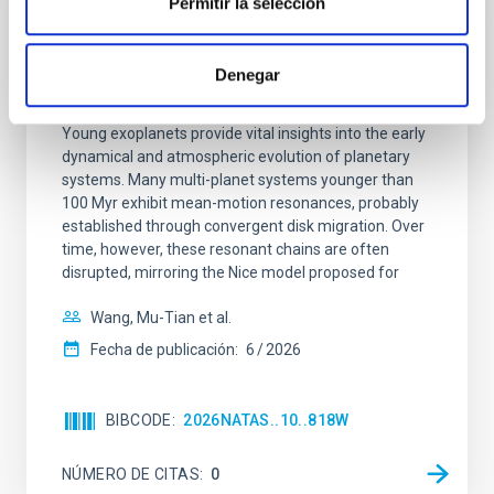
Permitir la selección
CON ÁRBITRO
An adolescent and near-resonant planetary
Denegar
system near the end of photoevaporation
Young exoplanets provide vital insights into the early
dynamical and atmospheric evolution of planetary
systems. Many multi-planet systems younger than
100 Myr exhibit mean-motion resonances, probably
established through convergent disk migration. Over
time, however, these resonant chains are often
disrupted, mirroring the Nice model proposed for
Wang, Mu-Tian et al.
Fecha de publicación:
6
2026
BIBCODE
2026NATAS..10..818W
NÚMERO DE CITAS
0