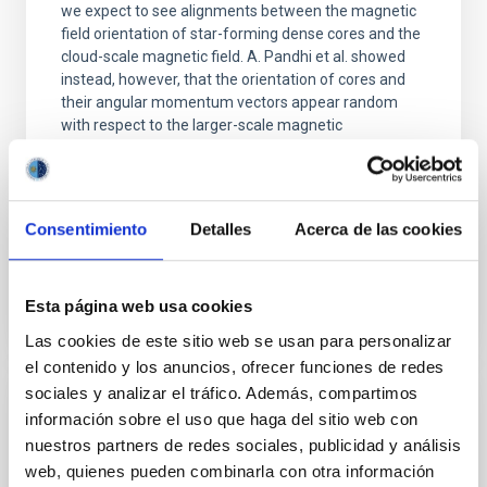
we expect to see alignments between the magnetic
field orientation of star-forming dense cores and the
cloud-scale magnetic field. A. Pandhi et al. showed
instead, however, that the orientation of cores and
their angular momentum vectors appear random
with respect to the larger-scale magnetic
Yin, Sean et al.
Fecha de publicación:
5
2026
Consentimiento
Detalles
Acerca de las cookies
BIBCODE
2026APJ..1003...83Y
Esta página web usa cookies
NÚMERO DE CITAS
0
Las cookies de este sitio web se usan para personalizar
el contenido y los anuncios, ofrecer funciones de redes
sociales y analizar el tráfico. Además, compartimos
CON ÁRBITRO
información sobre el uso que haga del sitio web con
nuestros partners de redes sociales, publicidad y análisis
Clues to inside-out quenching in quiescent
web, quienes pueden combinarla con otra información
galaxies at 1.2 ≲ z ≲ 2.2: Age, Fe-, and