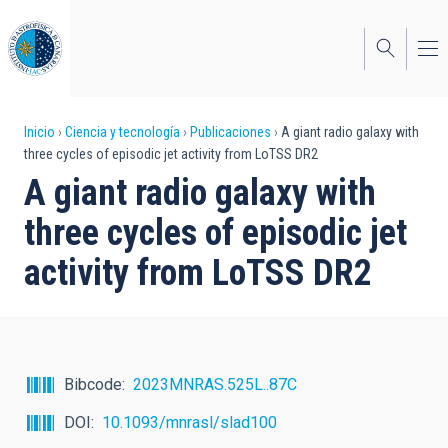
Pasar
al
contenido
principal
Sobrescribir
Inicio
Ciencia y tecnología
Publicaciones
A giant radio galaxy with
three cycles of episodic jet activity from LoTSS DR2
enlaces
A giant radio galaxy with
de
three cycles of episodic jet
ayuda
activity from LoTSS DR2
a
la
navegación
Bibcode
2023MNRAS.525L..87C
DOI
10.1093/mnrasl/slad100