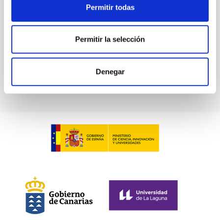
Permitir todas
Fecha de publicación:
6
2026
Permitir la selección
BIBCODE
2026ASTCS..1100130W
NÚMERO DE CITAS
0
Denegar