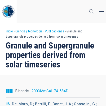
Pasar
al
contenido
principal
Sobrescribir
Inicio
Ciencia y tecnología
Publicaciones
Granule and
Supergranule properties derived from solar timeseries
enlaces
Granule and Supergranule
de
properties derived from
ayuda
solar timeseries
a
la
navegación
Bibcode
2003MmSAI..74..584D
Del Moro, D.; Berrilli, F.; Bonet, J. A.; Consolini, G.;