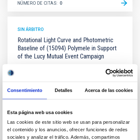
NÚMERO DE CITAS
0
SIN ÁRBITRO
Rotational Light Curve and Photometric
Baseline of (15094) Polymele in Support
of the Lucy Mutual Event Campaign
We report a rotational light curve and Fourier baseline
model for the Jupiter Trojan (15094) Polymele, a
primary target of the NASA Lucy mission, obtained
on 2026 May 19─20 and May 21─22 UT with the
Consentimiento
Detalles
Acerca de las cookies
Two-meter Twin Telescope (TTT). Phase-Dispersion
Minimization over the combined two-night dataset
yields P rot = 5.762 ± 0.051 hr and a peak-to-peak
Esta página web usa cookies
Alarcon, Miguel R. et al.
Las cookies de este sitio web se usan para personalizar
Fecha de publicación:
5
2026
el contenido y los anuncios, ofrecer funciones de redes
sociales y analizar el tráfico. Además, compartimos