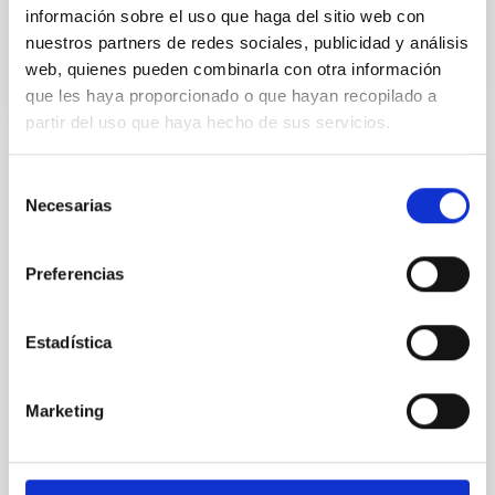
información sobre el uso que haga del sitio web con
BIBCODE
2026RNAAS..10..143A
nuestros partners de redes sociales, publicidad y análisis
web, quienes pueden combinarla con otra información
NÚMERO DE CITAS
0
que les haya proporcionado o que hayan recopilado a
partir del uso que haya hecho de sus servicios.
SIN ÁRBITRO
Selección
Necesarias
de
The impact of Active Galactic Nuclei on
consentimiento
Habitable Worlds
Preferencias
While the influence of supermassive black hole
(SMBH) activity on habitability has garnered
attention, the specific effects of active galactic nuclei
Estadística
(AGN) winds, particularly ultrafast outflows (UFOs),
on planetary atmospheres remain largely
unexplored. This study aims to fill this gap by
Marketing
investigating the relationship between SMBH mass
at the
Waas, Jourdan et al.