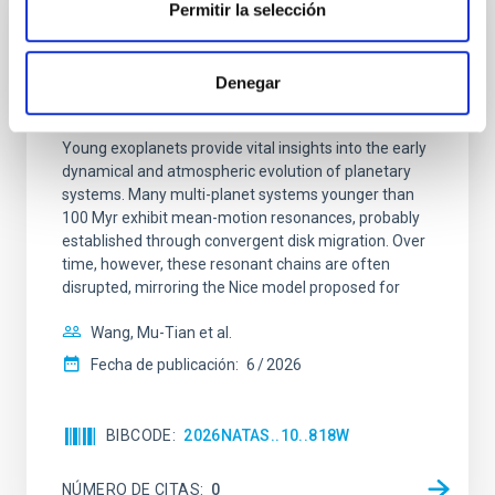
Permitir la selección
CON ÁRBITRO
An adolescent and near-resonant planetary
Denegar
system near the end of photoevaporation
Young exoplanets provide vital insights into the early
dynamical and atmospheric evolution of planetary
systems. Many multi-planet systems younger than
100 Myr exhibit mean-motion resonances, probably
established through convergent disk migration. Over
time, however, these resonant chains are often
disrupted, mirroring the Nice model proposed for
Wang, Mu-Tian et al.
Fecha de publicación:
6
2026
BIBCODE
2026NATAS..10..818W
NÚMERO DE CITAS
0