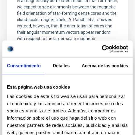
In a magnetically dominated model of star formation,
we expect to see alignments between the magnetic
field orientation of star-forming dense cores and the
cloud-scale magnetic field. A. Pandhi et al. showed
instead, however, that the orientation of cores and
their angular momentum vectors appear random
with respect to the larger-scale magnetic
Yin, Sean et al.
Fecha de publicación:
5
2026
Consentimiento
Detalles
Acerca de las cookies
BIBCODE
2026APJ..1003...83Y
Esta página web usa cookies
NÚMERO DE CITAS
0
Las cookies de este sitio web se usan para personalizar
el contenido y los anuncios, ofrecer funciones de redes
sociales y analizar el tráfico. Además, compartimos
información sobre el uso que haga del sitio web con
CON ÁRBITRO
nuestros partners de redes sociales, publicidad y análisis
Clues to inside-out quenching in quiescent
web, quienes pueden combinarla con otra información