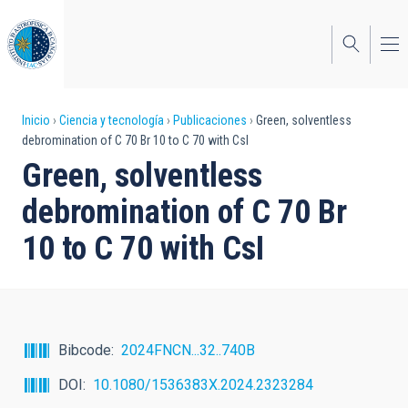
Pasar
al
contenido
principal
Sobrescribir
Inicio
Ciencia y tecnología
Publicaciones
Green, solventless
debromination of C 70 Br 10 to C 70 with CsI
enlaces
Green, solventless
de
debromination of C 70 Br
ayuda
10 to C 70 with CsI
a
la
navegación
Bibcode
2024FNCN...32..740B
DOI
10.1080/1536383X.2024.2323284