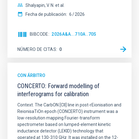
Shalyapin, V. N. et al.
Fecha de publicación:
6
2026
BIBCODE
2026A&A...710A..70S
NÚMERO DE CITAS
0
CON ÁRBITRO
CONCERTO: Forward modelling of
interferograms for calibration
Context. The CarbON [CII] line in post-rEionisation and
ReionisaTiOn epoch (CONCERTO) instrument was a
low-resolution mapping Fourier-transform
spectrometer based on lumped-element kinetic
inductance detector (LEKID) technology that
operated at 130-310 GHz. It was installed on the 12-