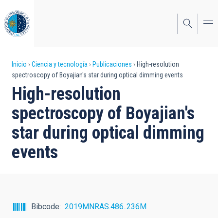
Pasar
al
contenido
principal
Sobrescribir
Inicio
Ciencia y tecnología
Publicaciones
High-resolution
spectroscopy of Boyajian's star during optical dimming events
enlaces
High-resolution
de
spectroscopy of Boyajian's
ayuda
star during optical dimming
a
events
la
navegación
Bibcode
2019MNRAS.486..236M