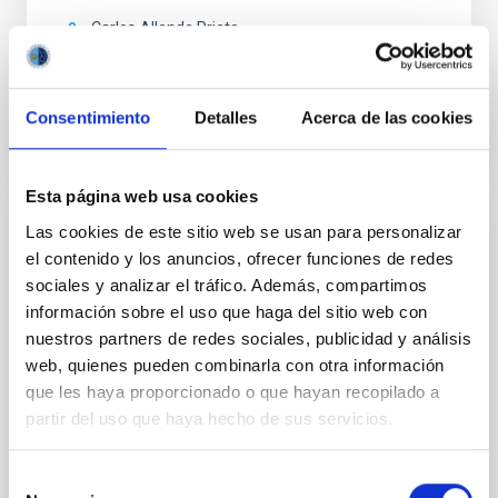
Carlos
Allende Prieto
En ejecución
Consentimiento
Detalles
Acerca de las cookies
Esta página web usa cookies
Las cookies de este sitio web se usan para personalizar
ARES: Alta Resolución ESpectral
el contenido y los anuncios, ofrecer funciones de redes
ARES (Alta Resolución ESpectral) es un proyecto
sociales y analizar el tráfico. Además, compartimos
coordinado que pretende unificar y consolidar el
información sobre el uso que haga del sitio web con
esfuerzo del IAC en la investigación de alta
nuestros partners de redes sociales, publicidad y análisis
resolución espectral, impulsando programas
web, quienes pueden combinarla con otra información
científicos frontera que el IAC desarrolla en el ámbito
que les haya proporcionado o que hayan recopilado a
de exoplanetas, poblaciones estelares y cosmología,
partir del uso que haya hecho de sus servicios.
usando espectroscopía ultraestable de alta
resolución.
Selección
Jonay Isaí
González Hernández