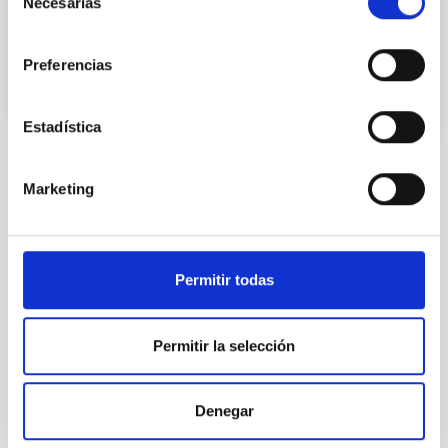
Necesarias
de
En ejecución
consentimiento
Preferencias
Estadística
TIPO
Marketing
CON ÁRBITRO
Permitir todas
Sistema Solar y Sistemas Planetarios (SEYSS)
Física estelar e interestelar (FEEI)
La Vía Láctea y el Grupo Local (MWLG)
Física Solar (FS)
Permitir la selección
Instrumentación infrarroja
Instrumentación visible
Métodos
Materia circunestelar
Denegar