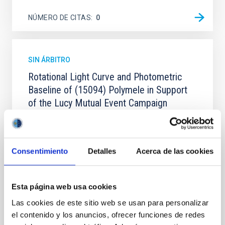
NÚMERO DE CITAS
0
SIN ÁRBITRO
Rotational Light Curve and Photometric
Baseline of (15094) Polymele in Support
of the Lucy Mutual Event Campaign
We report a rotational light curve and Fourier baseline
model for the Jupiter Trojan (15094) Polymele, a
primary target of the NASA Lucy mission, obtained
Consentimiento
Detalles
Acerca de las cookies
on 2026 May 19─20 and May 21─22 UT with the
Two-meter Twin Telescope (TTT). Phase-Dispersion
Minimization over the combined two-night dataset
yields P rot = 5.762 ± 0.051 hr and a peak-to-peak
Esta página web usa cookies
Las cookies de este sitio web se usan para personalizar
Alarcon, Miguel R. et al.
el contenido y los anuncios, ofrecer funciones de redes
Fecha de publicación:
5
2026