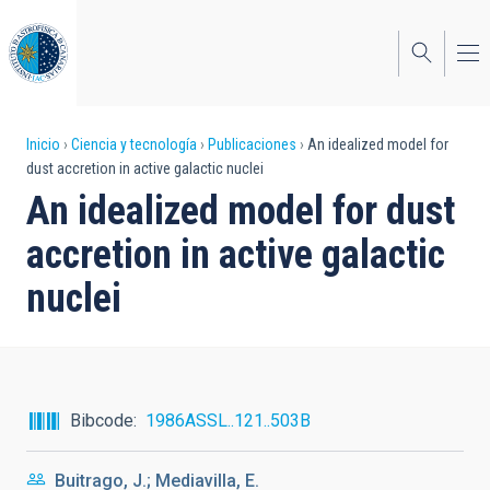
Pasar
al
contenido
principal
Sobrescribir
Inicio
Ciencia y tecnología
Publicaciones
An idealized model for
dust accretion in active galactic nuclei
enlaces
An idealized model for dust
de
accretion in active galactic
ayuda
nuclei
a
la
navegación
Bibcode
1986ASSL..121..503B
Buitrago, J.; Mediavilla, E.