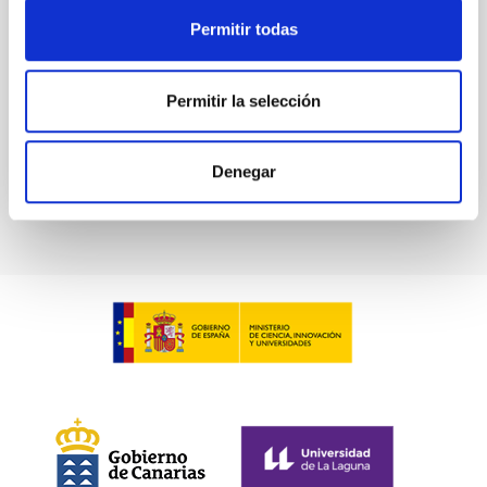
Waas, Jourdan et al.
Permitir todas
Fecha de publicación:
6
2026
Permitir la selección
BIBCODE
2026ASTCS..1100130W
Denegar
NÚMERO DE CITAS
0