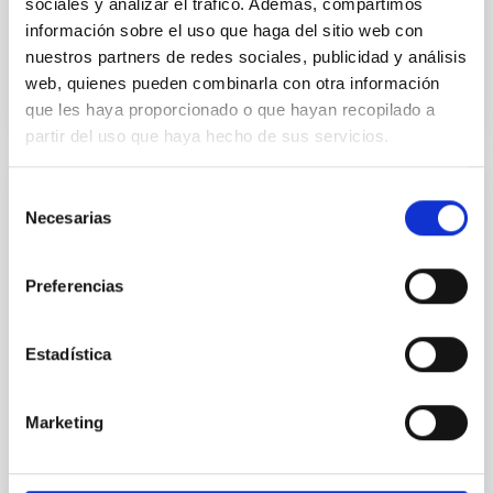
sociales y analizar el tráfico. Además, compartimos
información sobre el uso que haga del sitio web con
nuestros partners de redes sociales, publicidad y análisis
BIBCODE
2026RNAAS..10..143A
web, quienes pueden combinarla con otra información
que les haya proporcionado o que hayan recopilado a
NÚMERO DE CITAS
0
partir del uso que haya hecho de sus servicios.
Selección
SIN ÁRBITRO
Necesarias
de
The impact of Active Galactic Nuclei on
consentimiento
Habitable Worlds
Preferencias
While the influence of supermassive black hole
(SMBH) activity on habitability has garnered
Estadística
attention, the specific effects of active galactic nuclei
(AGN) winds, particularly ultrafast outflows (UFOs),
on planetary atmospheres remain largely
Marketing
unexplored. This study aims to fill this gap by
investigating the relationship between SMBH mass
at the