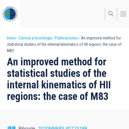
Pasar
al
contenido
principal
Sobrescribir
Inicio
Ciencia y tecnología
Publicaciones
An improved method for
statistical studies of the internal kinematics of HII regions: the case of
enlaces
M83
de
An improved method for
ayuda
statistical studies of the
a
internal kinematics of HII
la
regions: the case of M83
navegación
Bibcode
2010MNRAS.407.2519B