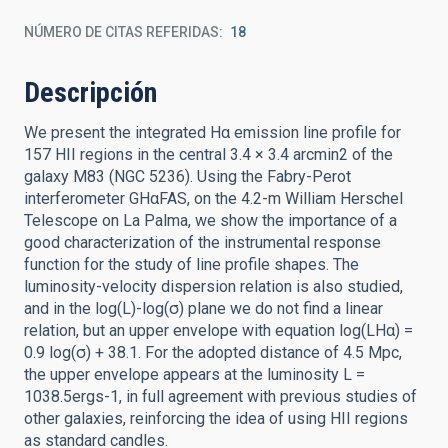
NÚMERO DE CITAS REFERIDAS
18
Descripción
We present the integrated Hα emission line profile for
157 HII regions in the central 3.4 × 3.4 arcmin2 of the
galaxy M83 (NGC 5236). Using the Fabry-Perot
interferometer GHαFAS, on the 4.2-m William Herschel
Telescope on La Palma, we show the importance of a
good characterization of the instrumental response
function for the study of line profile shapes. The
luminosity-velocity dispersion relation is also studied,
and in the log(L)-log(σ) plane we do not find a linear
relation, but an upper envelope with equation log(LHα) =
0.9 log(σ) + 38.1. For the adopted distance of 4.5 Mpc,
the upper envelope appears at the luminosity L =
1038.5ergs-1, in full agreement with previous studies of
other galaxies, reinforcing the idea of using HII regions
as standard candles.