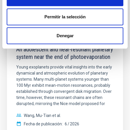
BIBCODE
2026A&A...710A.158C
NÚMERO DE CITAS
7
Permitir la selección
Denegar
CON ÁRBITRO
An adolescent and near-resonant planetary
system near the end of photoevaporation
Young exoplanets provide vital insights into the early
dynamical and atmospheric evolution of planetary
systems. Many multi-planet systems younger than
100 Myr exhibit mean-motion resonances, probably
established through convergent disk migration. Over
time, however, these resonant chains are often
disrupted, mirroring the Nice model proposed for
Wang, Mu-Tian et al.
Fecha de publicación:
6
2026