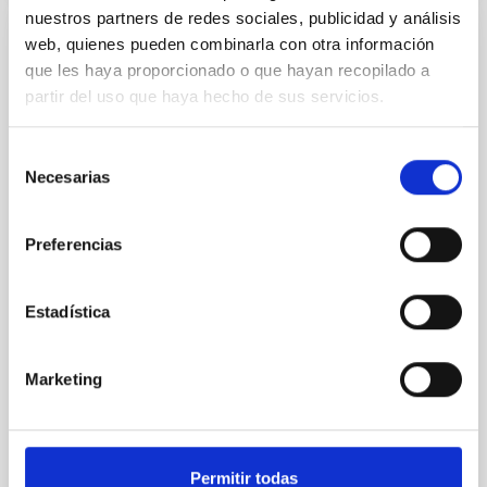
nuestros partners de redes sociales, publicidad y análisis
web, quienes pueden combinarla con otra información
CON ÁRBITRO
que les haya proporcionado o que hayan recopilado a
Clues to inside-out quenching in quiescent
partir del uso que haya hecho de sus servicios.
galaxies at 1.2 ≲ z ≲ 2.2: Age, Fe-, and
Mg-abundance gradients from JWST-
Selección
SUSPENSE
Necesarias
de
consentimiento
Spatially resolved stellar populations of massive
quiescent galaxies at cosmic noon provide powerful
Preferencias
insights into star-formation quenching and stellar
mass assembly mechanisms. Previous photometric
studies have revealed that the cores of these
Estadística
galaxies are redder than their outskirts. However,
spectroscopy is needed to break the age-metallicity
Marketing
Cheng, Chloe M. et al.
Fecha de publicación:
6
2026
Permitir todas