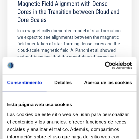
Magnetic Field Alignment with Dense
Cores in the Transition between Cloud and
Core Scales
In a magnetically dominated model of star formation,
we expect to see alignments between the magnetic
field orientation of star-forming dense cores and the
cloud-scale magnetic field. A. Pandhi et al. showed
instead, however, that the orientation of cores and
their angular momentum vectors appear random
with respect to the larger-scale magnetic
Consentimiento
Detalles
Acerca de las cookies
Yin, Sean et al.
Fecha de publicación:
5
2026
Esta página web usa cookies
BIBCODE
2026APJ..1003...83Y
Las cookies de este sitio web se usan para personalizar
el contenido y los anuncios, ofrecer funciones de redes
NÚMERO DE CITAS
0
sociales y analizar el tráfico. Además, compartimos
información sobre el uso que haga del sitio web con