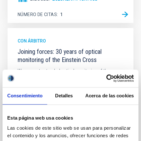
NÚMERO DE CITAS
1
CON ÁRBITRO
Joining forces: 30 years of optical
monitoring of the Einstein Cross
We present extended optical monitoring of the
quadruply-imaged gravitationally lensed quasar QSO
2237+0305, the Einstein Cross, including
observations from different observatories in both
Consentimiento
Detalles
Acerca de las cookies
hemispheres and using a new photometric
technique. This technique uses a region far enough
from the lens system to accurately determine the
sky background level
Esta página web usa cookies
Las cookies de este sitio web se usan para personalizar
Shalyapin, V. N. et al.
el contenido y los anuncios, ofrecer funciones de redes
Fecha de publicación:
6
2026