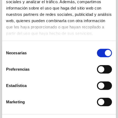
sociales y analizar el tráfico. Además, compartimos
información sobre el uso que haga del sitio web con
nuestros partners de redes sociales, publicidad y análisis
BIBCODE
2026A&A...710A..70S
web, quienes pueden combinarla con otra información
que les haya proporcionado o que hayan recopilado a
NÚMERO DE CITAS
0
partir del uso que haya hecho de sus servicios.
Selección
CON ÁRBITRO
Necesarias
de
CONCERTO: Forward modelling of
consentimiento
interferograms for calibration
Preferencias
Context. The CarbON [CII] line in post-rEionisation and
ReionisaTiOn epoch (CONCERTO) instrument was a
Estadística
low-resolution mapping Fourier-transform
spectrometer based on lumped-element kinetic
inductance detector (LEKID) technology that
Marketing
operated at 130-310 GHz. It was installed on the 12-
meter APEX telescope in Chile in April 2021 and
operated until