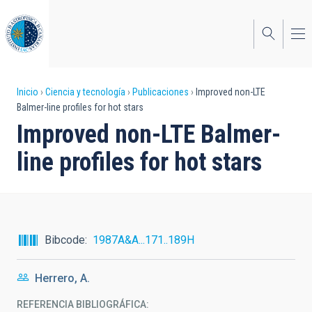
Pasar
al
contenido
principal
Sobrescribir
Inicio
Ciencia y tecnología
Publicaciones
Improved non-LTE
Balmer-line profiles for hot stars
enlaces
Improved non-LTE Balmer-
de
line profiles for hot stars
ayuda
a
la
navegación
Bibcode
1987A&A...171..189H
Herrero, A.
REFERENCIA BIBLIOGRÁFICA