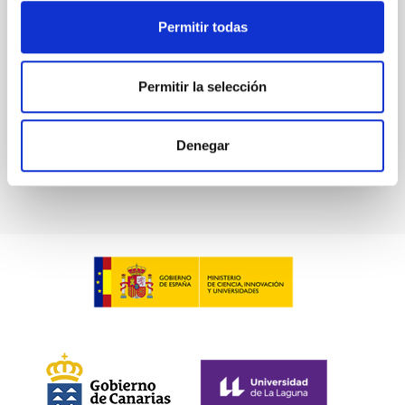
Lundgren, A. et al.
Permitir todas
Fecha de publicación:
6
2026
Permitir la selección
BIBCODE
2026A&A...710A.230L
Denegar
NÚMERO DE CITAS
0