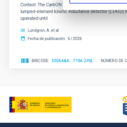
Context. The CarbON [CII] line in post-rEionisation
lumped-element kinetic inductance detector (LEKID) t
operated until
Lundgren, A. et al.
Fecha de publicación:
6
2026
BIBCODE
2026A&A...710A.230L
NÚMERO DE C