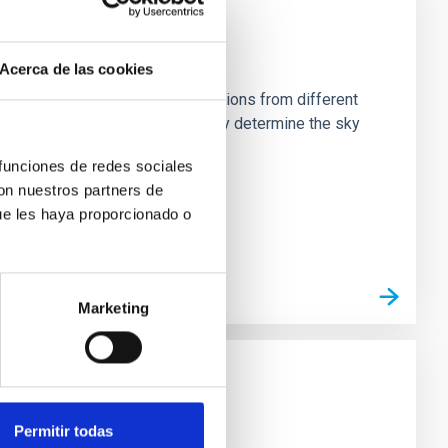
Acerca de las cookies
stein Cross, including observations from different
rom the lens system to accurately determine the sky
 funciones de redes sociales
con nuestros partners de
ue les haya proporcionado o
Marketing
Permitir todas