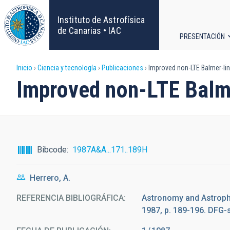
Pasar
al
Instituto de Astrofísica
contenido
de Canarias • IAC
PRESENTACIÓN
principal
Navega
Sobrescribir
Inicio
Ciencia y tecnología
Publicaciones
Improved non-LTE Balmer-line
principa
Improved non-LTE Balmer
enlaces
de
ayuda
Bibcode
1987A&A...171..189H
a
Herrero, A.
la
REFERENCIA BIBLIOGRÁFICA
Astronomy and Astrophy
navegación
1987, p. 189-196. DFG-