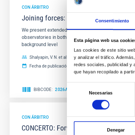
CON ÁRBITRO
Joining forces: 30 years of optical mon
Consentimiento
We present extended optical monitoring of the quadru
observatories in both hemispheres and using a new ph
Esta página web usa cookie
background level
Las cookies de este sitio we
y analizar el tráfico. Ademá
Shalyapin, V. N. et al.
redes sociales, publicidad y
Fecha de publicación:
6
2026
que hayan recopilado a parti
Selección
BIBCODE
2026A&A...710A..70S
NÚMERO DE C
Necesarias
de
consentimiento
CON ÁRBITRO
CONCERTO: Forward modelling of inter
Denegar