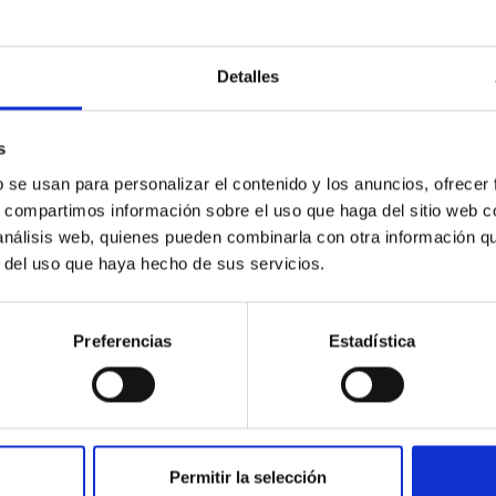
itoring of the Einstein Cross
Detalles
ply-imaged gravitationally lensed quasar QSO 2237+0305, the Ein
otometric technique. This technique uses a region far enough f
s
b se usan para personalizar el contenido y los anuncios, ofrecer
s, compartimos información sobre el uso que haga del sitio web 
 análisis web, quienes pueden combinarla con otra información q
r del uso que haya hecho de sus servicios.
ITAS
0
Preferencias
Estadística
ferograms for calibration
Permitir la selección