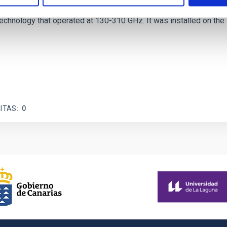
 and ReionisaTiOn epoch (CONCERTO) instrument was a low-resolu
echnology that operated at 130-310 GHz. It was installed on the
ITAS
0