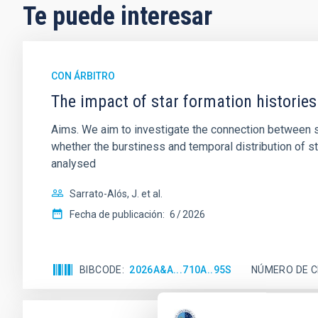
Te puede interesar
CON ÁRBITRO
The impact of star formation histories
Aims. We aim to investigate the connection between sta
whether the burstiness and temporal distribution of 
analysed
Sarrato-Alós, J. et al.
Fecha de publicación:
6
2026
BIBCODE
2026A&A...710A..95S
NÚMERO DE C