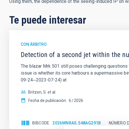
Using them, the dependence of the seeing-induced IP on wav
Te puede interesar
CON ÁRBITRO
Detection of a second jet within the n
The blazar Mrk 501 still poses challenging questions 
issue is whether its core harbours a supermassive b
09-24─2023-07-24) at
Britzen, S. et al.
Fecha de publicación:
6
2026
BIBCODE
2026MNRAS.548AG291B
NÚMERO D