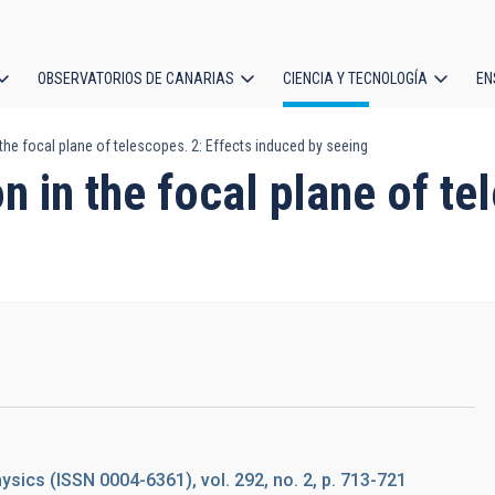
OBSERVATORIOS DE CANARIAS
CIENCIA Y TECNOLOGÍA
EN
ción
 the focal plane of telescopes. 2: Effects induced by seeing
l
n in the focal plane of te
sics (ISSN 0004-6361), vol. 292, no. 2, p. 713-721