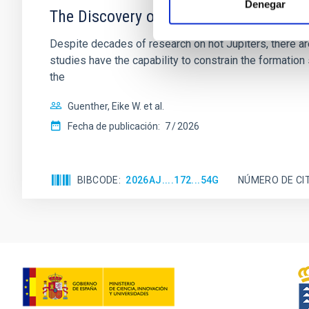
Denegar
The Discovery of Five Hot Jupiters by 
Despite decades of research on hot Jupiters, there ar
studies have the capability to constrain the formation
the
Guenther, Eike W. et al.
Fecha de publicación:
7
2026
BIBCODE
2026AJ....172...54G
NÚMERO DE CI