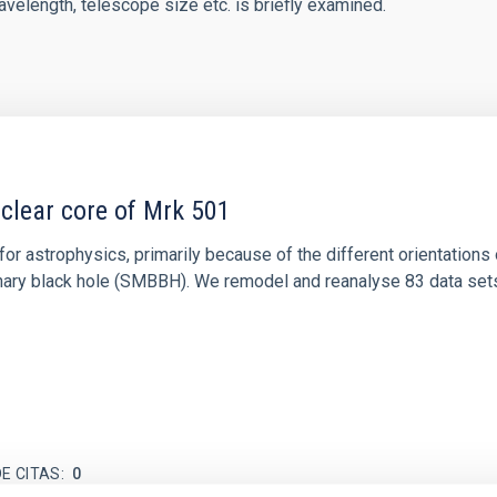
elength, telescope size etc. is briefly examined.
uclear core of Mrk 501
for astrophysics, primarily because of the different orientatio
inary black hole (SMBBH). We remodel and reanalyse 83 data set
E CITAS
0