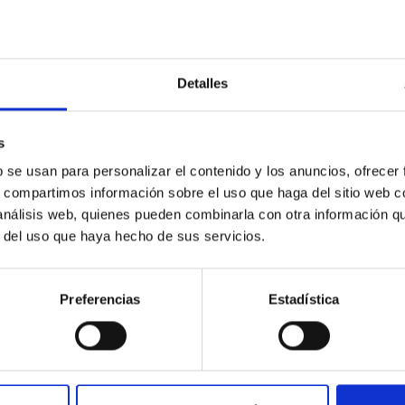
Detalles
nd morphological classification in LOFAR Dee
n are fundamental for exploiting the scientific potential of mod
s
io morphologies make traditional visual inspection infeasible a
b se usan para personalizar el contenido y los anuncios, ofrecer
s, compartimos información sobre el uso que haga del sitio web 
 análisis web, quienes pueden combinarla con otra información q
r del uso que haya hecho de sus servicios.
Preferencias
Estadística
E CITAS
0