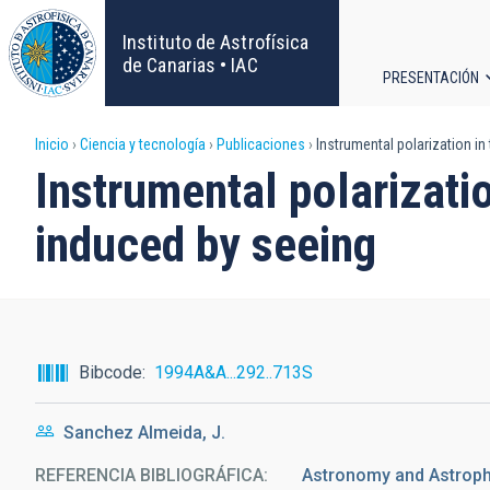
Pasar
al
Instituto de Astrofísica
contenido
de Canarias • IAC
PRESENTACIÓN
principal
Navega
Sobrescribir
Inicio
Ciencia y tecnología
Publicaciones
Instrumental polarization in
principa
Instrumental polarizatio
enlaces
induced by seeing
de
ayuda
a
Bibcode
1994A&A...292..713S
la
Sanchez Almeida, J.
navegación
REFERENCIA BIBLIOGRÁFICA
Astronomy and Astrophy