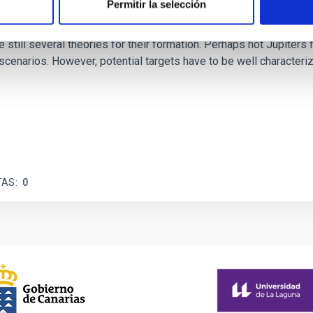
Permitir la selección
TESS
e still several theories for their formation. Perhaps hot Jupiter
 scenarios. However, potential targets have to be well character
TAS
0