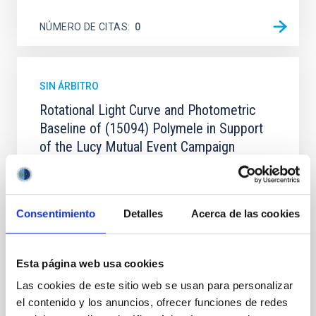
NÚMERO DE CITAS
0
SIN ÁRBITRO
Rotational Light Curve and Photometric
Baseline of (15094) Polymele in Support
of the Lucy Mutual Event Campaign
We report a rotational light curve and Fourier baseline
model for the Jupiter Trojan (15094) Polymele, a
primary target of the NASA Lucy mission, obtained
Consentimiento
Detalles
Acerca de las cookies
on 2026 May 19─20 and May 21─22 UT with the
Two-meter Twin Telescope (TTT). Phase-Dispersion
Minimization over the combined two-night dataset
yields P rot = 5.762 ± 0.051 hr and a peak-to-peak
Esta página web usa cookies
Las cookies de este sitio web se usan para personalizar
Alarcon, Miguel R. et al.
el contenido y los anuncios, ofrecer funciones de redes
Fecha de publicación:
5
2026