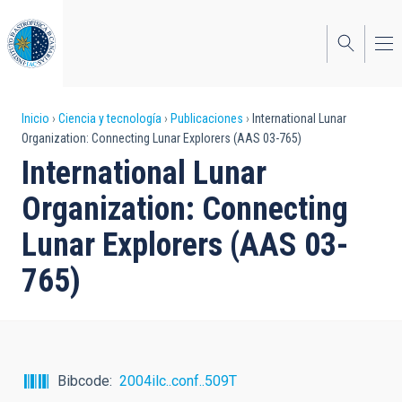
Pasar
al
contenido
principal
Sobrescribir
Inicio
Ciencia y tecnología
Publicaciones
International Lunar
Organization: Connecting Lunar Explorers (AAS 03-765)
enlaces
International Lunar
de
Organization: Connecting
ayuda
Lunar Explorers (AAS 03-
a
765)
la
navegación
Bibcode
2004ilc..conf..509T