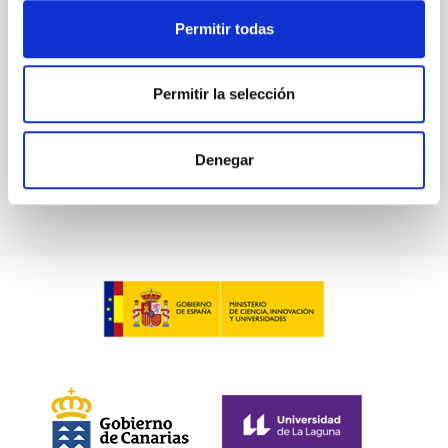
Waas, Jourdan et al.
Permitir todas
Fecha de publicación:
6
2026
Permitir la selección
BIBCODE
2026ASTCS..1100130W
Denegar
NÚMERO DE CITAS
0