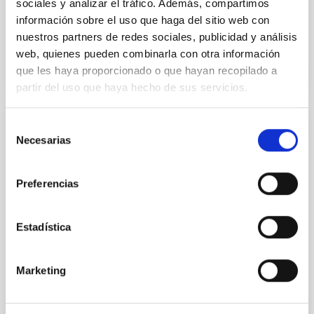
sociales y analizar el tráfico. Además, compartimos
información sobre el uso que haga del sitio web con
nuestros partners de redes sociales, publicidad y análisis
BIBCODE
2026RNAAS..10..143A
web, quienes pueden combinarla con otra información
que les haya proporcionado o que hayan recopilado a
NÚMERO DE CITAS
0
partir del uso que haya hecho de sus servicios.
Selección
SIN ÁRBITRO
Necesarias
de
The impact of Active Galactic Nuclei on
consentimiento
Habitable Worlds
Preferencias
While the influence of supermassive black hole
(SMBH) activity on habitability has garnered
Estadística
attention, the specific effects of active galactic nuclei
(AGN) winds, particularly ultrafast outflows (UFOs),
on planetary atmospheres remain largely
Marketing
unexplored. This study aims to fill this gap by
investigating the relationship between SMBH mass
at the