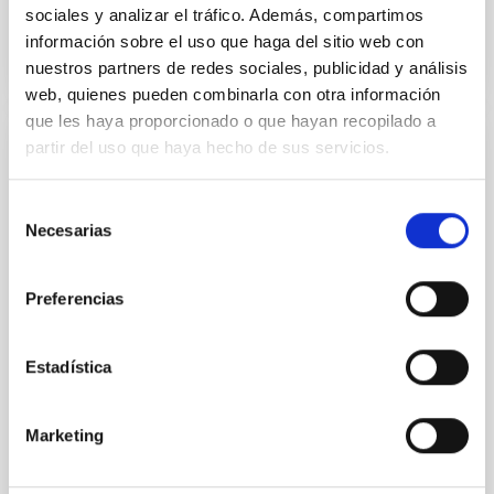
BIBCODE
2026A&A...710A..95S
sociales y analizar el tráfico. Además, compartimos
información sobre el uso que haga del sitio web con
NÚMERO DE CITAS
1
nuestros partners de redes sociales, publicidad y análisis
web, quienes pueden combinarla con otra información
que les haya proporcionado o que hayan recopilado a
partir del uso que haya hecho de sus servicios.
CON ÁRBITRO
Joining forces: 30 years of optical
Selección
monitoring of the Einstein Cross
Necesarias
de
consentimiento
We present extended optical monitoring of the
quadruply-imaged gravitationally lensed quasar QSO
Preferencias
2237+0305, the Einstein Cross, including
observations from different observatories in both
hemispheres and using a new photometric
Estadística
technique. This technique uses a region far enough
from the lens system to accurately determine the
sky background level
Marketing
Shalyapin, V. N. et al.