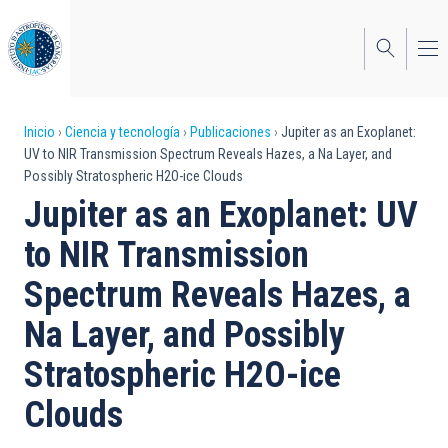
Pasar
al
contenido
principal
Sobrescribir
Inicio
Ciencia y tecnología
Publicaciones
Jupiter as an Exoplanet:
UV to NIR Transmission Spectrum Reveals Hazes, a Na Layer, and
enlaces
Possibly Stratospheric H2O-ice Clouds
de
Jupiter as an Exoplanet: UV
ayuda
to NIR Transmission
a
Spectrum Reveals Hazes, a
la
Na Layer, and Possibly
navegación
Stratospheric H2O-ice
Clouds