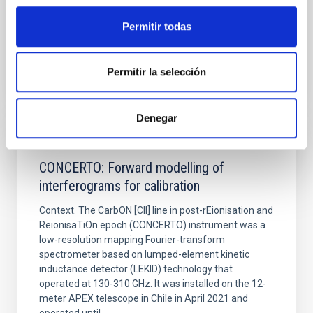
Fecha de publicación:
6
2026
Permitir todas
BIBCODE
2026A&A...710A..70S
Permitir la selección
NÚMERO DE CITAS
0
Denegar
CON ÁRBITRO
CONCERTO: Forward modelling of
interferograms for calibration
Context. The CarbON [CII] line in post-rEionisation and
ReionisaTiOn epoch (CONCERTO) instrument was a
low-resolution mapping Fourier-transform
spectrometer based on lumped-element kinetic
inductance detector (LEKID) technology that
operated at 130-310 GHz. It was installed on the 12-
meter APEX telescope in Chile in April 2021 and