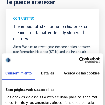
Te puede interesar
CON ÁRBITRO
The impact of star formation histories on
the inner dark matter density slopes of
galaxies
Aims. We aim to investigate the connection between
star formation histories (SFHs) and the inner dark
matter density profiles of simulated galaxies. In
particular, we tested whether the burstiness and
temporal distribution of star formation influence the
formation of cored versus cuspy dark matter profiles.
Consentimiento
Detalles
Acerca de las cookies
Methods. We homogeneously analysed
Sarrato-Alós, J. et al.
Esta página web usa cookies
Fecha de publicación:
6
2026
Las cookies de este sitio web se usan para personalizar
el contenido y los anuncios, ofrecer funciones de redes