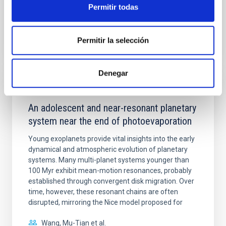
Permitir todas
BIBCODE
2026A&A...710A.158C
Permitir la selección
NÚMERO DE CITAS
7
Denegar
CON ÁRBITRO
An adolescent and near-resonant planetary
system near the end of photoevaporation
Young exoplanets provide vital insights into the early
dynamical and atmospheric evolution of planetary
systems. Many multi-planet systems younger than
100 Myr exhibit mean-motion resonances, probably
established through convergent disk migration. Over
time, however, these resonant chains are often
disrupted, mirroring the Nice model proposed for
Wang, Mu-Tian et al.