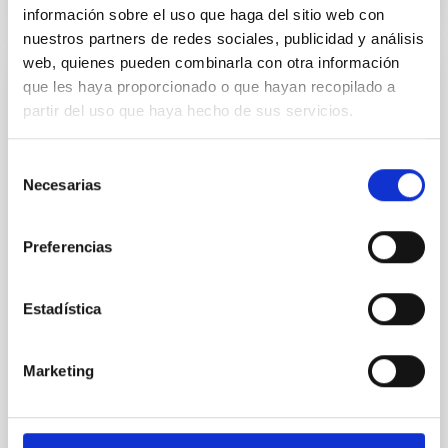
NÚMERO DE CITAS
0
información sobre el uso que haga del sitio web con
nuestros partners de redes sociales, publicidad y análisis
web, quienes pueden combinarla con otra información
que les haya proporcionado o que hayan recopilado a
CON ÁRBITRO
partir del uso que haya hecho de sus servicios.
Clues to inside-out quenching in quiescent
galaxies at 1.2 ≲ z ≲ 2.2: Age, Fe-, and
Selección
Mg-abundance gradients from JWST-
Necesarias
de
SUSPENSE
consentimiento
Spatially resolved stellar populations of massive
Preferencias
quiescent galaxies at cosmic noon provide powerful
insights into star-formation quenching and stellar
mass assembly mechanisms. Previous photometric
Estadística
studies have revealed that the cores of these
galaxies are redder than their outskirts. However,
spectroscopy is needed to break the age-metallicity
Marketing
Cheng, Chloe M. et al.
Fecha de publicación:
6
2026