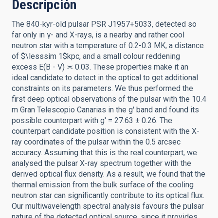
Descripción
The 840-kyr-old pulsar PSR J1957+5033, detected so
far only in γ- and X-rays, is a nearby and rather cool
neutron star with a temperature of 0.2-0.3 MK, a distance
of $\lesssim 1$kpc, and a small colour reddening
excess E(B - V) ≍ 0.03. These properties make it an
ideal candidate to detect in the optical to get additional
constraints on its parameters. We thus performed the
first deep optical observations of the pulsar with the 10.4
m Gran Telescopio Canarias in the g' band and found its
possible counterpart with g' = 27.63 ± 0.26. The
counterpart candidate position is consistent with the X-
ray coordinates of the pulsar within the 0.5 arcsec
accuracy. Assuming that this is the real counterpart, we
analysed the pulsar X-ray spectrum together with the
derived optical flux density. As a result, we found that the
thermal emission from the bulk surface of the cooling
neutron star can significantly contribute to its optical flux.
Our multiwavelength spectral analysis favours the pulsar
nature of the detected optical source, since it provides