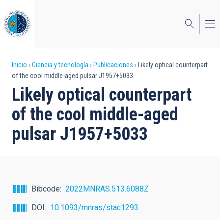
Pasar
al
contenido
principal
Sobrescribir
Inicio
Ciencia y tecnología
Publicaciones
Likely optical counterpart
of the cool middle-aged pulsar J1957+5033
enlaces
Likely optical counterpart
de
of the cool middle-aged
ayuda
pulsar J1957+5033
a
la
navegación
Bibcode
2022MNRAS.513.6088Z
DOI
10.1093/mnras/stac1293