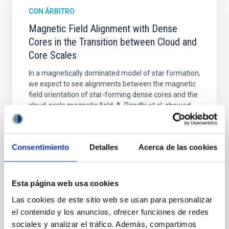
CON ÁRBITRO
Magnetic Field Alignment with Dense
Cores in the Transition between Cloud and
Core Scales
In a magnetically dominated model of star formation,
we expect to see alignments between the magnetic
field orientation of star-forming dense cores and the
cloud-scale magnetic field. A. Pandhi et al. showed
instead, however, that the orientation of cores and
their angular momentum vectors appear random
with respect to the larger-scale magnetic
Consentimiento
Detalles
Acerca de las cookies
Yin, Sean et al.
Fecha de publicación:
5
2026
Esta página web usa cookies
Las cookies de este sitio web se usan para personalizar
BIBCODE
2026APJ..1003...83Y
el contenido y los anuncios, ofrecer funciones de redes
sociales y analizar el tráfico. Además, compartimos