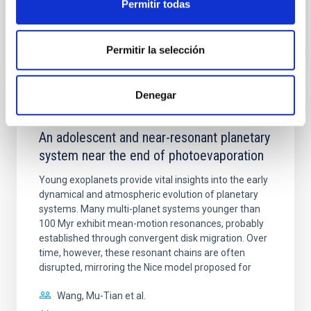
Permitir todas
BIBCODE
2026A&A...710A.158C
Permitir la selección
NÚMERO DE CITAS
7
Denegar
CON ÁRBITRO
An adolescent and near-resonant planetary
system near the end of photoevaporation
Young exoplanets provide vital insights into the early
dynamical and atmospheric evolution of planetary
systems. Many multi-planet systems younger than
100 Myr exhibit mean-motion resonances, probably
established through convergent disk migration. Over
time, however, these resonant chains are often
disrupted, mirroring the Nice model proposed for
Wang, Mu-Tian et al.