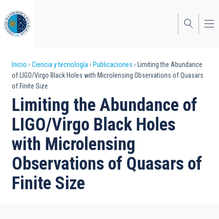
Pasar
al
contenido
principal
Sobrescribir
Inicio
Ciencia y tecnología
Publicaciones
Limiting the Abundance
of LIGO/Virgo Black Holes with Microlensing Observations of Quasars
enlaces
of Finite Size
de
Limiting the Abundance of
ayuda
LIGO/Virgo Black Holes
a
with Microlensing
la
Observations of Quasars of
navegación
Finite Size