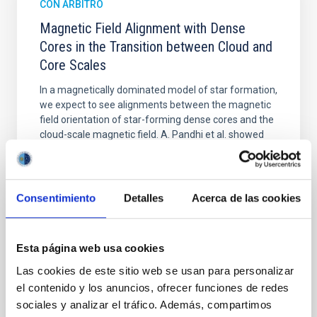
CON ÁRBITRO
Magnetic Field Alignment with Dense
Cores in the Transition between Cloud and
Core Scales
In a magnetically dominated model of star formation,
we expect to see alignments between the magnetic
field orientation of star-forming dense cores and the
cloud-scale magnetic field. A. Pandhi et al. showed
instead, however, that the orientation of cores and
their angular momentum vectors appear random
with respect to the larger-scale magnetic
Consentimiento
Detalles
Acerca de las cookies
Yin, Sean et al.
Fecha de publicación:
5
2026
Esta página web usa cookies
Las cookies de este sitio web se usan para personalizar
BIBCODE
2026APJ..1003...83Y
el contenido y los anuncios, ofrecer funciones de redes
sociales y analizar el tráfico. Además, compartimos
NÚMERO DE CITAS
0