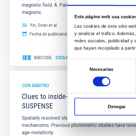
magnetic field. A. Pandhi et al. showed instead, howe
magnetic
Esta página web usa cookie
Yin, Sean et al.
Las cookies de este sitio we
y analizar el tráfico. Ademá
Fecha de publicación:
5
2026
redes sociales, publicidad y
que hayan recopilado a parti
BIBCODE
2026APJ..1003...83Y
NÚMERO DE C
Selección
Necesarias
de
consentimiento
CON ÁRBITRO
Clues to inside-out quenching in quie
SUSPENSE
Denegar
Spatially resolved stellar populations of massive qu
mechanisms. Previous photometric studies have reveal
age-metallicity