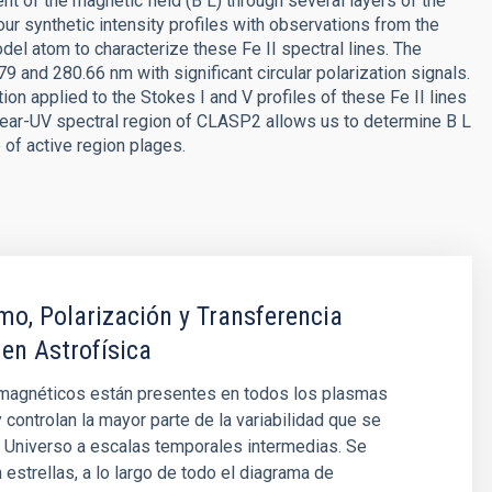
t of the magnetic field (B L) through several layers of the
r synthetic intensity profiles with observations from the
del atom to characterize these Fe II spectral lines. The
 and 280.66 nm with significant circular polarization signals.
on applied to the Stokes I and V profiles of these Fe II lines
 near-UV spectral region of CLASP2 allows us to determine B L
of active region plages.
o, Polarización y Transferencia
 en Astrofísica
agnéticos están presentes en todos los plasmas
y controlan la mayor parte de la variabilidad que se
 Universo a escalas temporales intermedias. Se
 estrellas, a lo largo de todo el diagrama de