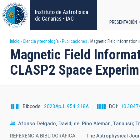
Pasar
al
Instituto de Astrofísica
contenido
de Canarias • IAC
PRESENTACIÓN
principal
Navega
Sobrescribir
Inicio
Ciencia y tecnología
Publicaciones
Magnetic Field Information i
principa
Magnetic Field Informati
enlaces
CLASP2 Space Experim
de
ayuda
a
Bibcode
2023ApJ...954..218A
DOI
10.3847
la
Afonso Delgado, David; del Pino Alemán, Tanausú; Tru
navegación
REFERENCIA BIBLIOGRÁFICA
The Astrophysical Jour