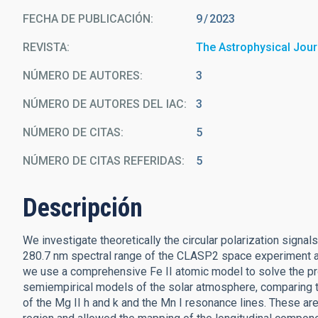
FECHA DE PUBLICACIÓN:
9
2023
REVISTA
The Astrophysical Jour
NÚMERO DE AUTORES
3
NÚMERO DE AUTORES DEL IAC
3
NÚMERO DE CITAS
5
NÚMERO DE CITAS REFERIDAS
5
Descripción
We investigate theoretically the circular polarization signal
280.7 nm spectral range of the CLASP2 space experiment and t
we use a comprehensive Fe II atomic model to solve the prob
semiempirical models of the solar atmosphere, comparing the
of the Mg II h and k and the Mn I resonance lines. These are