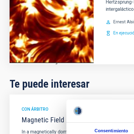
Hertzsprung-R
intergaláctico
Ernest
Als
En ejecuci
Te puede interesar
CON ÁRBITRO
Magnetic Field Alignment with Dense C
Consentimiento
In a magnetically dominated model of star formation,