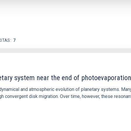
CITAS
7
etary system near the end of photoevaporatio
ly dynamical and atmospheric evolution of planetary systems. Ma
 convergent disk migration. Over time, however, these resonant 