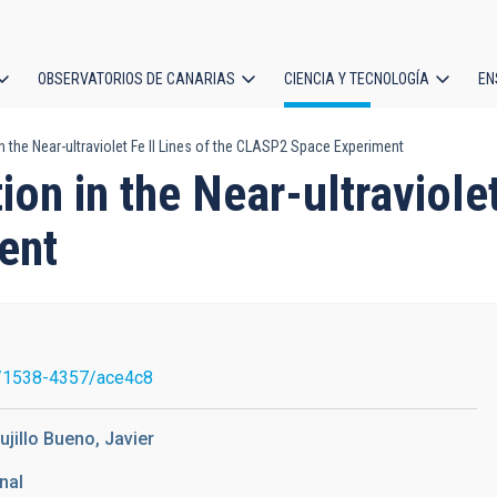
OBSERVATORIOS DE CANARIAS
CIENCIA Y TECNOLOGÍA
EN
ción
n the Near-ultraviolet Fe II Lines of the CLASP2 Space Experiment
l
on in the Near-ultraviolet
ent
/1538-4357/ace4c8
jillo Bueno, Javier
nal