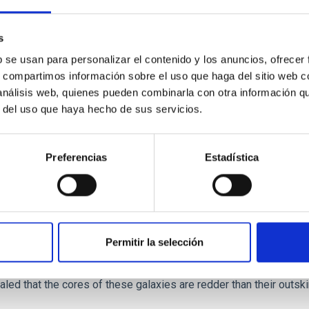
ver, that the orientation of cores and their angular momentum vec
s
b se usan para personalizar el contenido y los anuncios, ofrecer
s, compartimos información sobre el uso que haga del sitio web 
 análisis web, quienes pueden combinarla con otra información q
r del uso que haya hecho de sus servicios.
ITAS
0
Preferencias
Estadística
scent galaxies at 1.2 ≲ z ≲ 2.2: Age, Fe-, an
Permitir la selección
iescent galaxies at cosmic noon provide powerful insights into 
ed that the cores of these galaxies are redder than their outsk