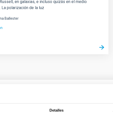
ussell, en galaxias, e incluso quizás en el medio
. La polarización de la luz
ina Ballester
ón
ores in the Transition between Cloud and Cor
Detalles
 we expect to see alignments between the magnetic field orienta