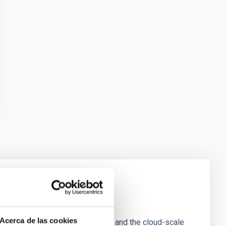
e Scales
Acerca de las cookies
tion of star-forming dense cores and the cloud-scale