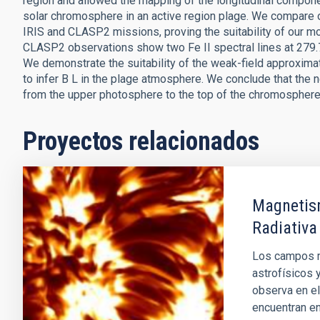
region and allowed the mapping of the longitudinal componen
solar chromosphere in an active region plage. We compare ou
IRIS and CLASP2 missions, proving the suitability of our mo
CLASP2 observations show two Fe II spectral lines at 279.79
We demonstrate the suitability of the weak-field approximati
to infer B L in the plage atmosphere. We conclude that the
from the upper photosphere to the top of the chromosphere 
Proyectos relacionados
Magnetism
Radiativa
Los campos m
astrofísicos 
observa en el
encuentran en