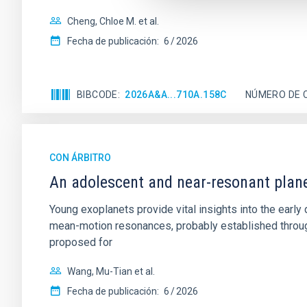
Cheng, Chloe M. et al.
Fecha de publicación:
6
2026
BIBCODE
2026A&A...710A.158C
NÚMERO DE 
CON ÁRBITRO
An adolescent and near-resonant plan
Young exoplanets provide vital insights into the ear
mean-motion resonances, probably established through
proposed for
Wang, Mu-Tian et al.
Fecha de publicación:
6
2026