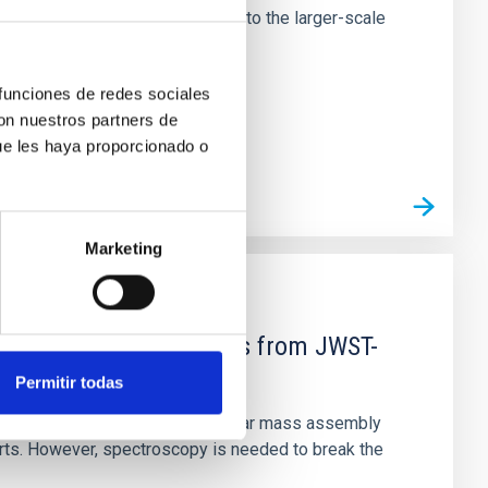
tors appear random with respect to the larger-scale
 funciones de redes sociales
con nuestros partners de
ue les haya proporcionado o
Marketing
d Mg-abundance gradients from JWST-
Permitir todas
star-formation quenching and stellar mass assembly
irts. However, spectroscopy is needed to break the