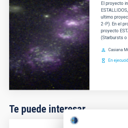
El proyecto i
ESTALLIDOS, f
ultimo proye
2-P). En el p
proyecto EST
(Starbursts o
Casiana
M
En ejecuci
Te puede interesar