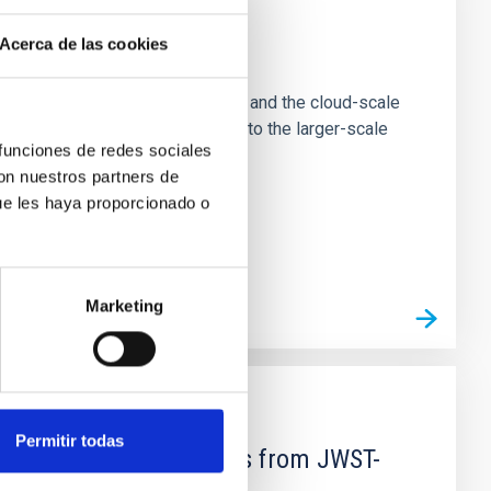
Acerca de las cookies
e Scales
tion of star-forming dense cores and the cloud-scale
tors appear random with respect to the larger-scale
 funciones de redes sociales
con nuestros partners de
ue les haya proporcionado o
Marketing
Permitir todas
d Mg-abundance gradients from JWST-