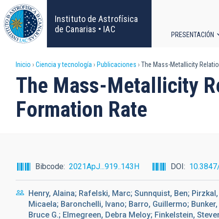
Pasar
al
Instituto de Astrofísica
contenido
de Canarias • IAC
PRESENTACIÓN
principal
Navega
Sobrescribir
Inicio
Ciencia y tecnología
Publicaciones
The Mass-Metallicity Relatio
principa
The Mass-Metallicity Re
enlaces
Formation Rate
de
ayuda
a
Bibcode
2021ApJ...919..143H
DOI
10.3847
la
Henry, Alaina; Rafelski, Marc; Sunnquist, Ben; Pirzkal,
navegación
Micaela; Baronchelli, Ivano; Barro, Guillermo; Bunker
Bruce G.; Elmegreen, Debra Meloy; Finkelstein, Steve