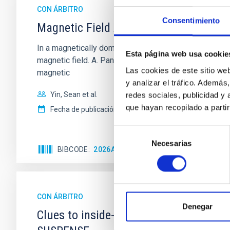
CON ÁRBITRO
Consentimiento
Magnetic Field Alignment with Dense C
In a magnetically dominated model of star formation,
Esta página web usa cookie
magnetic field. A. Pandhi et al. showed instead, howe
Las cookies de este sitio we
magnetic
y analizar el tráfico. Ademá
Yin, Sean et al.
redes sociales, publicidad y
que hayan recopilado a parti
Fecha de publicación:
5
2026
Selección
Necesarias
de
BIBCODE
2026APJ..1003...83Y
NÚMERO DE C
consentimiento
CON ÁRBITRO
Denegar
Clues to inside-out quenching in quie