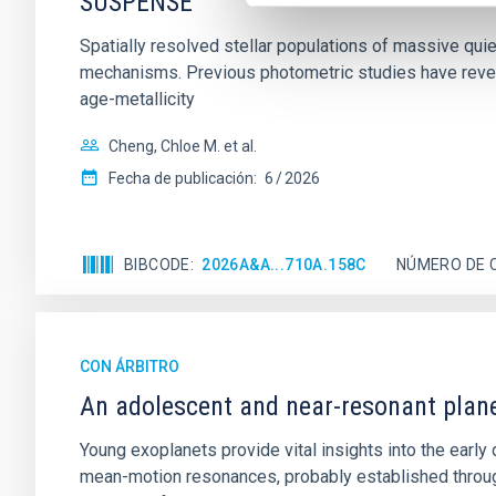
SUSPENSE
Spatially resolved stellar populations of massive qu
mechanisms. Previous photometric studies have reveal
age-metallicity
Cheng, Chloe M. et al.
Fecha de publicación:
6
2026
BIBCODE
2026A&A...710A.158C
NÚMERO DE 
CON ÁRBITRO
An adolescent and near-resonant plan
Young exoplanets provide vital insights into the ear
mean-motion resonances, probably established through