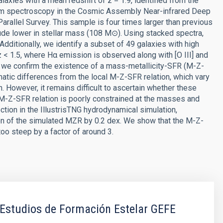
axies with a mean redshift of z = 1.9, identified from the
m spectroscopy in the Cosmic Assembly Near-infrared Deep
rallel Survey. This sample is four times larger than previous
tude lower in stellar mass (108 M⊙). Using stacked spectra,
Additionally, we identify a subset of 49 galaxies with high
 < 1.5, where Hα emission is observed along with [O III] and
, we confirm the existence of a mass-metallicity-SFR (M-Z-
atic differences from the local M-Z-SFR relation, which vary
 However, it remains difficult to ascertain whether these
l M-Z-SFR relation is poorly constrained at the masses and
tion in the IllustrisTNG hydrodynamical simulation,
tion of the simulated MZR by 0.2 dex. We show that the M-Z-
oo steep by a factor of around 3.
Estudios de Formación Estelar GEFE