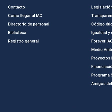
Contacto
Legislació
Cómo llegar al IAC
Transparen
Directorio de personal
Código étic
Biblioteca
Igualdad y 
Registro general
Forever IA
Medio Ambi
Proyectos i
Financiaci
Programa 
Amigos del
PostFooter > Newsletter link