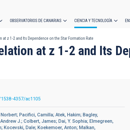
OBSERVATORIOS DE CANARIAS
CIENCIA Y TECNOLOGÍA
EN
ción
n at z 1-2 and Its Dependence on the Star Formation Rate
l
lation at z 1-2 and Its D
/1538-4357/ac1105
 Norbert; Pacifici, Camilla; Atek, Hakim; Bagley,
, Andrew J.; Colbert, James; Dai, Y. Sophia; Elmegreen,
n; Kocevski, Dale; Koekemoer, Anton; Malkan,