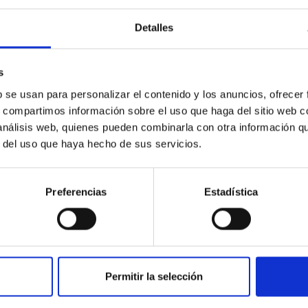
Detalles
ores in the Transition between Cloud and Cor
 we expect to see alignments between the magnetic field orienta
s
ver, that the orientation of cores and their angular momentum vec
b se usan para personalizar el contenido y los anuncios, ofrecer
s, compartimos información sobre el uso que haga del sitio web 
 análisis web, quienes pueden combinarla con otra información q
r del uso que haya hecho de sus servicios.
Preferencias
Estadística
ITAS
0
Permitir la selección
scent galaxies at 1.2 ≲ z ≲ 2.2: Age, Fe-, an