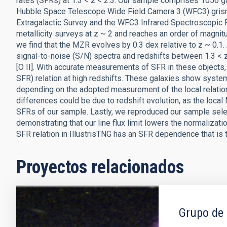
rates (SFRs) at 1.3 < z < 2.3. Our sample comprises 1056 gal
Hubble Space Telescope Wide Field Camera 3 (WFC3) gris
Extragalactic Survey and the WFC3 Infrared Spectroscopic Pa
metallicity surveys at z ~ 2 and reaches an order of magni
we find that the MZR evolves by 0.3 dex relative to z ~ 0.1. 
signal-to-noise (S/N) spectra and redshifts between 1.3 < z
[O II]. With accurate measurements of SFR in these objects
SFR) relation at high redshifts. These galaxies show system
depending on the adopted measurement of the local relation.
differences could be due to redshift evolution, as the loca
SFRs of our sample. Lastly, we reproduced our sample selec
demonstrating that our line flux limit lowers the normaliza
SFR relation in IllustrisTNG has an SFR dependence that is t
Proyectos relacionados
Grupo de 