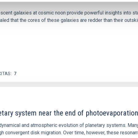
iescent galaxies at cosmic noon provide powerful insights into 
ed that the cores of these galaxies are redder than their outsk
CITAS
7
etary system near the end of photoevaporatio
ly dynamical and atmospheric evolution of planetary systems. Ma
 convergent disk migration. Over time, however, these resonant 