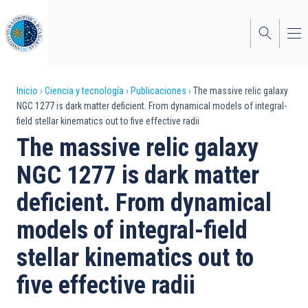
Pasar
al
contenido
principal
Sobrescribir
Inicio
Ciencia y tecnología
Publicaciones
The massive relic galaxy
NGC 1277 is dark matter deficient. From dynamical models of integral-
enlaces
field stellar kinematics out to five effective radii
de
The massive relic galaxy
ayuda
NGC 1277 is dark matter
a
deficient. From dynamical
la
models of integral-field
navegación
stellar kinematics out to
five effective radii