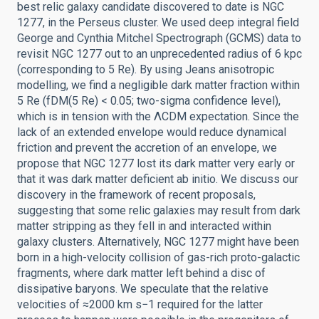
best relic galaxy candidate discovered to date is NGC
1277, in the Perseus cluster. We used deep integral field
George and Cynthia Mitchel Spectrograph (GCMS) data to
revisit NGC 1277 out to an unprecedented radius of 6 kpc
(corresponding to 5 Re). By using Jeans anisotropic
modelling, we find a negligible dark matter fraction within
5 Re (fDM(5 Re) < 0.05; two-sigma confidence level),
which is in tension with the ΛCDM expectation. Since the
lack of an extended envelope would reduce dynamical
friction and prevent the accretion of an envelope, we
propose that NGC 1277 lost its dark matter very early or
that it was dark matter deficient ab initio. We discuss our
discovery in the framework of recent proposals,
suggesting that some relic galaxies may result from dark
matter stripping as they fell in and interacted within
galaxy clusters. Alternatively, NGC 1277 might have been
born in a high-velocity collision of gas-rich proto-galactic
fragments, where dark matter left behind a disc of
dissipative baryons. We speculate that the relative
velocities of ≈2000 km s−1 required for the latter