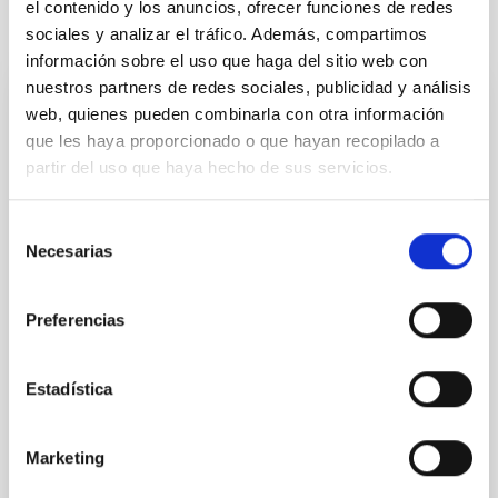
el contenido y los anuncios, ofrecer funciones de redes
Te puede interesar
sociales y analizar el tráfico. Además, compartimos
información sobre el uso que haga del sitio web con
nuestros partners de redes sociales, publicidad y análisis
web, quienes pueden combinarla con otra información
CON ÁRBITRO
que les haya proporcionado o que hayan recopilado a
Magnetic Field Alignment with Dense
partir del uso que haya hecho de sus servicios.
Cores in the Transition between Cloud and
Core Scales
Selección
In a magnetically dominated model of star formation,
Necesarias
de
we expect to see alignments between the magnetic
consentimiento
field orientation of star-forming dense cores and the
Preferencias
cloud-scale magnetic field. A. Pandhi et al. showed
instead, however, that the orientation of cores and
their angular momentum vectors appear random
Estadística
with respect to the larger-scale magnetic
Yin, Sean et al.
Marketing
Fecha de publicación:
5
2026