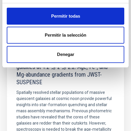
BIBCODE
2026APJ..1003...83Y
Permitir todas
NÚMERO DE CITAS
0
Permitir la selección
CON ÁRBITRO
Denegar
Clues to inside-out quenching in quiescent
galaxies at 1.2 ≲ z ≲ 2.2: Age, Fe-, and
Mg-abundance gradients from JWST-
SUSPENSE
Spatially resolved stellar populations of massive
quiescent galaxies at cosmic noon provide powerful
insights into star-formation quenching and stellar
mass assembly mechanisms. Previous photometric
studies have revealed that the cores of these
galaxies are redder than their outskirts. However,
spectroscopy is needed to break the age-metallicity