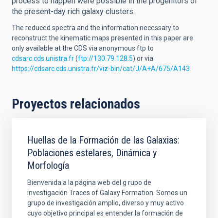
process to happen were possible in the progenitors of
the present-day rich galaxy clusters.
The reduced spectra and the information necessary to
reconstruct the kinematic maps presented in this paper are
only available at the CDS via anonymous ftp to
cdsarc.cds.unistra.fr
(
ftp://130.79.128.5
) or via
https://cdsarc.cds.unistra.fr/viz-bin/cat/J/A+A/675/A143
Proyectos relacionados
Huellas de la Formación de las Galaxias:
Poblaciones estelares, Dinámica y
Morfología
Bienvenida a la página web del g rupo de
investigación Traces of Galaxy Formation. Somos un
grupo de investigación amplio, diverso y muy activo
cuyo objetivo principal es entender la formación de