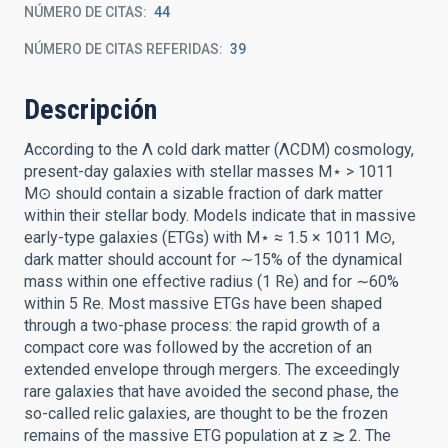
NÚMERO DE CITAS
44
NÚMERO DE CITAS REFERIDAS
39
Descripción
According to the Λ cold dark matter (ΛCDM) cosmology,
present-day galaxies with stellar masses M⋆ > 1011
M⊙ should contain a sizable fraction of dark matter
within their stellar body. Models indicate that in massive
early-type galaxies (ETGs) with M⋆ ≈ 1.5 × 1011 M⊙,
dark matter should account for ∼15% of the dynamical
mass within one effective radius (1 Re) and for ∼60%
within 5 Re. Most massive ETGs have been shaped
through a two-phase process: the rapid growth of a
compact core was followed by the accretion of an
extended envelope through mergers. The exceedingly
rare galaxies that have avoided the second phase, the
so-called relic galaxies, are thought to be the frozen
remains of the massive ETG population at z ≳ 2. The