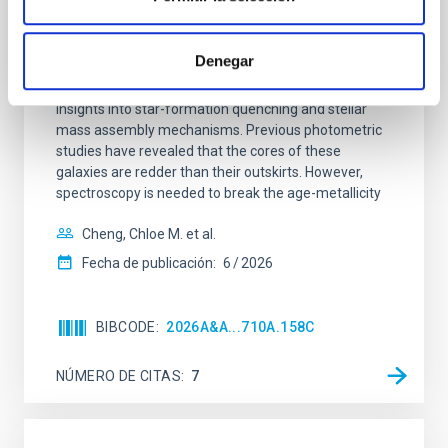
Mg-abundance gradients from JWST-
SUSPENSE
Denegar
Spatially resolved stellar populations of massive
quiescent galaxies at cosmic noon provide powerful
insights into star-formation quenching and stellar
mass assembly mechanisms. Previous photometric
studies have revealed that the cores of these
galaxies are redder than their outskirts. However,
spectroscopy is needed to break the age-metallicity
Cheng, Chloe M. et al.
Fecha de publicación:
6
2026
BIBCODE
2026A&A...710A.158C
NÚMERO DE CITAS
7