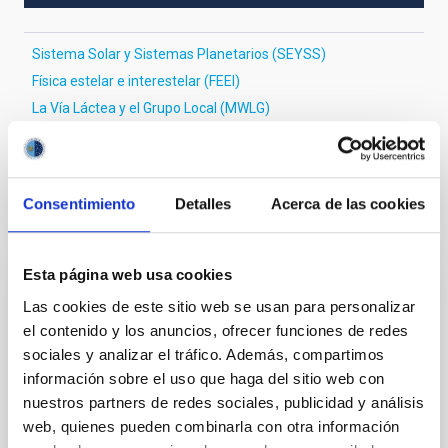
Sistema Solar y Sistemas Planetarios (SEYSS)
Física estelar e interestelar (FEEI)
La Vía Láctea y el Grupo Local (MWLG)
Técnicas
Campos magnéticos
Consentimiento
Detalles
Acerca de las cookies
Te puede interesar
Esta página web usa cookies
CON ÁRBITRO
Las cookies de este sitio web se usan para personalizar
el contenido y los anuncios, ofrecer funciones de redes
Magnetic Field Alignment with Dense
sociales y analizar el tráfico. Además, compartimos
Cores in the Transition between Cloud and
información sobre el uso que haga del sitio web con
Core Scales
nuestros partners de redes sociales, publicidad y análisis
In a magnetically dominated model of star formation,
web, quienes pueden combinarla con otra información
we expect to see alignments between the magnetic