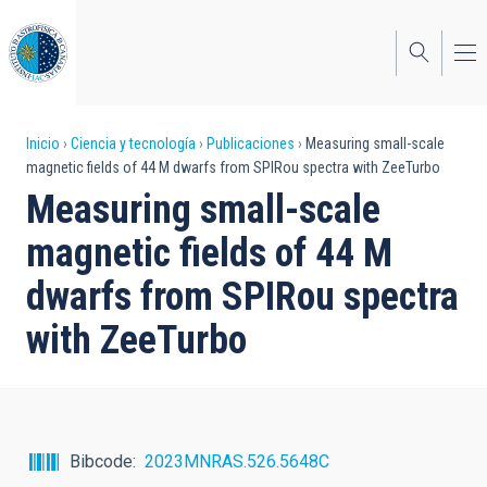
Pasar
al
contenido
principal
Sobrescribir
Inicio
Ciencia y tecnología
Publicaciones
Measuring small-scale
magnetic fields of 44 M dwarfs from SPIRou spectra with ZeeTurbo
enlaces
Measuring small-scale
de
magnetic fields of 44 M
ayuda
dwarfs from SPIRou spectra
a
with ZeeTurbo
la
navegación
Bibcode
2023MNRAS.526.5648C