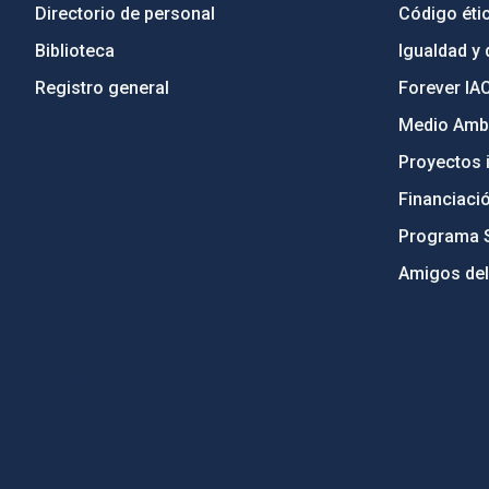
Directorio de personal
Código étic
Biblioteca
Igualdad y 
Registro general
Forever IA
Medio Ambi
Proyectos i
Financiaci
Programa 
Amigos del
PostFooter > Newsletter link