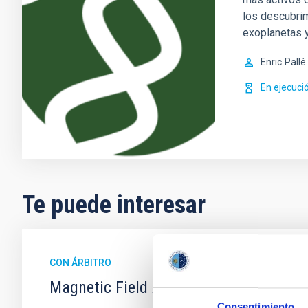
los descubri
exoplanetas 
Enric
Pallé
En ejecuci
Te puede interesar
CON ÁRBITRO
Magnetic Field Alignment with Dense C
Consentimiento