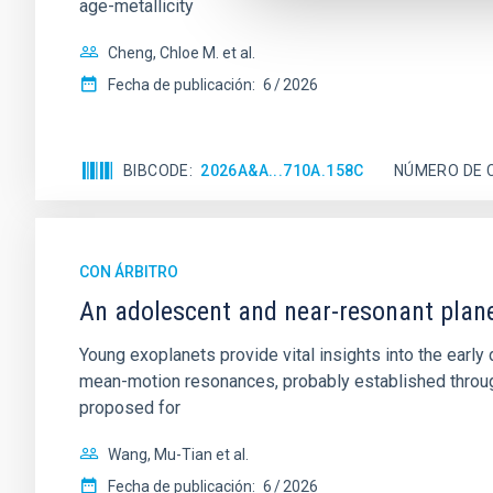
age-metallicity
Cheng, Chloe M. et al.
Fecha de publicación:
6
2026
BIBCODE
2026A&A...710A.158C
NÚMERO DE 
CON ÁRBITRO
An adolescent and near-resonant plan
Young exoplanets provide vital insights into the ear
mean-motion resonances, probably established through
proposed for
Wang, Mu-Tian et al.
Fecha de publicación:
6
2026