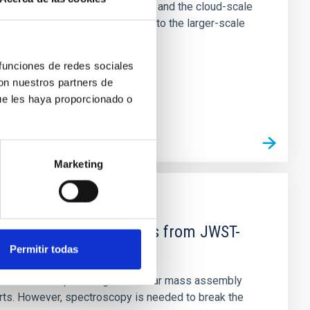
tion of star-forming dense cores and the cloud-scale
tors appear random with respect to the larger-scale
 funciones de redes sociales
con nuestros partners de
ue les haya proporcionado o
Marketing
d Mg-abundance gradients from JWST-
Permitir todas
star-formation quenching and stellar mass assembly
irts. However, spectroscopy is needed to break the