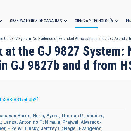
OBSERVATORIOS DE CANARIAS
CIENCIA Y TECNOLOGÍA
EN
ción
the GJ 9827 System: No Evidence of Extended Atmospheres in GJ 9827b and 
l
 at the GJ 9827 System: 
in GJ 9827b and d from
1538-3881/abdb2f
asasayas Barris, Nuria; Ayres, Thomas R.; Vannier,
.; Lanza, Antonino F.; Niraula, Prajwal; Alvarado-
r, Eike W.; Linsky, Jeffrey L.; Nagel, Evangelos;