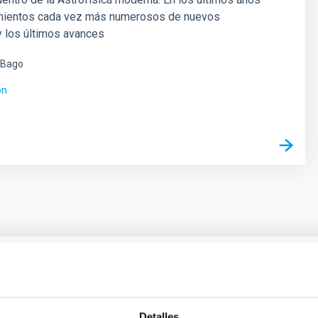
mientos cada vez más numerosos de nuevos
y los últimos avances
 Bago
ón
ores in the Transition between Cloud and Cor
Detalles