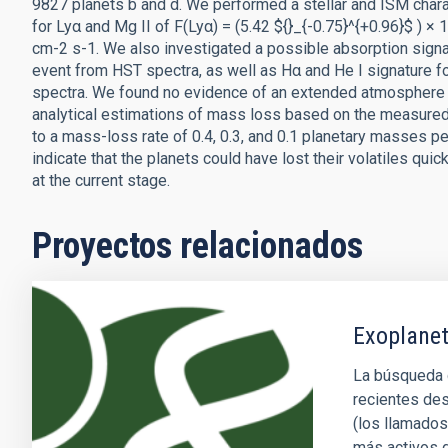
9827 planets b and d. We performed a stellar and ISM charac
for Lyα and Mg II of F(Lyα) = (5.42 ${}_{-0.75}^{+0.96}$ ) ×
cm-2 s-1. We also investigated a possible absorption signa
event from HST spectra, as well as Hα and He I signatur
spectra. We found no evidence of an extended atmosphere in 
analytical estimations of mass loss based on the measured ra
to a mass-loss rate of 0.4, 0.3, and 0.1 planetary masses pe
indicate that the planets could have lost their volatiles qui
at the current stage.
Proyectos relacionados
Exoplanet
La búsqueda d
recientes des
(los llamados
más activos d