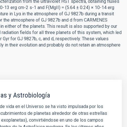
terization from the ultraviolet HST spectra, obtaining fluxes
 10-13 erg cm-2 s-1 and F(MgII) = (5.64 ± 0.24) × 10-14 erg
ture in Lyα in the atmosphere of GJ 9827b during a transit
e for the atmosphere of GJ 9827b and d from CARMENES
either of the planets. This result is also supported by our
diation fields for all three planets of this system, which led
r Gyr for GJ 9827b, c, and d, respectively. These values
ckly in their evolution and probably do not retain an atmosphere
as y Astrobiología
e vida en el Universo se ha visto impulsada por los
cubrimientos de planetas alrededor de otras estrellas
 exoplanetas), convirtiéndose en uno de los campos
entro de la Astrofísica moderna. En los últimos años