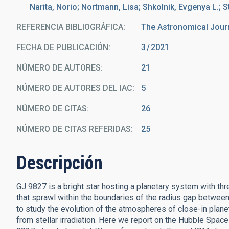
Narita, Norio; Nortmann, Lisa; Shkolnik, Evgenya L.; 
REFERENCIA BIBLIOGRÁFICA
The Astronomical Jour
FECHA DE PUBLICACIÓN:
3
2021
NÚMERO DE AUTORES
21
NÚMERO DE AUTORES DEL IAC
5
NÚMERO DE CITAS
26
NÚMERO DE CITAS REFERIDAS
25
Descripción
GJ 9827 is a bright star hosting a planetary system with thr
that sprawl within the boundaries of the radius gap between
to study the evolution of the atmospheres of close-in plan
from stellar irradiation. Here we report on the Hubble Sp