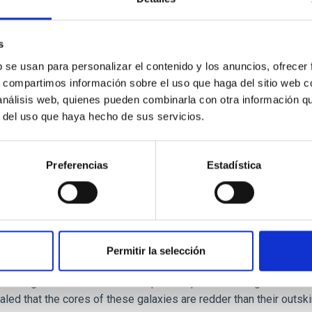
 we expect to see alignments between the magnetic field orienta
ver, that the orientation of cores and their angular momentum vec
s
b se usan para personalizar el contenido y los anuncios, ofrecer
s, compartimos información sobre el uso que haga del sitio web 
 análisis web, quienes pueden combinarla con otra información q
r del uso que haya hecho de sus servicios.
ITAS
0
Preferencias
Estadística
scent galaxies at 1.2 ≲ z ≲ 2.2: Age, Fe-, an
Permitir la selección
iescent galaxies at cosmic noon provide powerful insights into 
ed that the cores of these galaxies are redder than their outsk