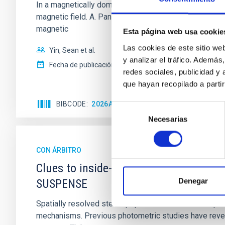
In a magnetically dominated model of star formation,
magnetic field. A. Pandhi et al. showed instead, howe
magnetic
Esta página web usa cookie
Las cookies de este sitio we
Yin, Sean et al.
y analizar el tráfico. Ademá
Fecha de publicación:
5
2026
redes sociales, publicidad y
que hayan recopilado a parti
BIBCODE
2026APJ..1003...83Y
NÚMERO DE C
Selección
Necesarias
de
consentimiento
CON ÁRBITRO
Clues to inside-out quenching in quie
Denegar
SUSPENSE
Spatially resolved stellar populations of massive qu
mechanisms. Previous photometric studies have reveal