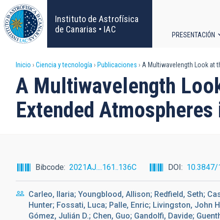
Pasar
al
Instituto de Astrofísica
contenido
de Canarias • IAC
PRESENTACIÓN
principal
Navega
Sobrescribir
Inicio
Ciencia y tecnología
Publicaciones
A Multiwavelength Look at 
principa
A Multiwavelength Look
enlaces
Extended Atmospheres 
de
ayuda
a
Bibcode
2021AJ....161..136C
DOI
10.3847/
la
Carleo, Ilaria; Youngblood, Allison; Redfield, Seth; C
navegación
Hunter; Fossati, Luca; Palle, Enric; Livingston, John H
Gómez, Julián D.; Chen, Guo; Gandolfi, Davide; Guenthe