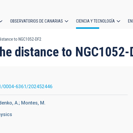
OBSERVATORIOS DE CANARIAS
CIENCIA Y TECNOLOGÍA
EN
ción
distance to NGC1052-DF2
l
the distance to NGC1052-
1/0004-6361/202452446
zdenko, A.; Montes, M.
hysics