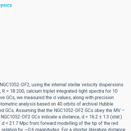
hysics
GC1052-DF2, using the internal stellar velocity dispersions
 R = 18 200, calcium triplet integrated-light spectra for 10
e GCs, we measured the σ values, along with precision
tometric analysis based on 40 orbits of archival Hubble
rmed GCs. Assuming that the NGC1052-DF2 GCs obey the MV –
 NGC1052-DF2 GCs indicate a distance, d = 16.2 ± 1.3 (stat.)
of d = 21.7 Mpc from forward modelling of the tip of the red
relation by ∼0.6 magnitudes. For a shorter literature distance