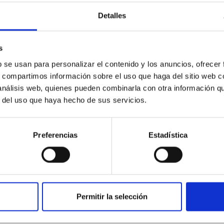
ores in the Transition between Cloud and Cor
Detalles
 we expect to see alignments between the magnetic field orienta
s
ver, that the orientation of cores and their angular momentum vec
b se usan para personalizar el contenido y los anuncios, ofrecer
s, compartimos información sobre el uso que haga del sitio web 
 análisis web, quienes pueden combinarla con otra información q
r del uso que haya hecho de sus servicios.
Preferencias
Estadística
ITAS
0
Permitir la selección
scent galaxies at 1.2 ≲ z ≲ 2.2: Age, Fe-, an