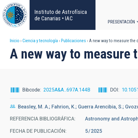
Pasar
al
Instituto de Astrofísica
contenido
de Canarias • IAC
PRESENTACIÓN
principal
Navega
Sobrescribir
Inicio
Ciencia y tecnología
Publicaciones
A new way to measure the 
principa
A new way to measure 
enlaces
de
ayuda
Bibcode
2025A&A...697A.144B
DOI
10.105
a
Beasley, M. A.; Fahrion, K.; Guerra Arencibia, S.; Gvo
la
REFERENCIA BIBLIOGRÁFICA
Astronomy and Astrop
navegación
FECHA DE PUBLICACIÓN:
5
2025