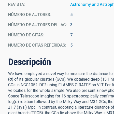
REVISTA
Astronomy and Astrop
NÚMERO DE AUTORES
5
NÚMERO DE AUTORES DEL IAC
3
NÚMERO DE CITAS
7
NÚMERO DE CITAS REFERIDAS
5
Descripción
We have employed a novel way to measure the distance to N
(σ) of its globular clusters (GCs). We obtained deep (15.1 h),
GCs in NGC1052-DF2 using FLAMES GIRAFFE on VLT. For fiv
velocities for the whole sample. We also present a new pho
Space Telescope imaging for 16 spectroscopically confi
log(σ) relation followed by the Milky Way and M31 GCs, the
±1.7 (sys.) Mpc. In contrast, adopting a literature distance 
giant branch (TRGB), the GCs lie above the Milky Way + M31 