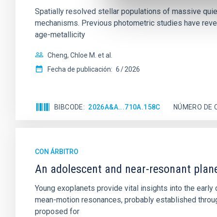
Spatially resolved stellar populations of massive qu
mechanisms. Previous photometric studies have reveal
age-metallicity
Cheng, Chloe M. et al.
Fecha de publicación:
6
2026
BIBCODE
2026A&A...710A.158C
NÚMERO DE 
CON ÁRBITRO
An adolescent and near-resonant plan
Young exoplanets provide vital insights into the ear
mean-motion resonances, probably established through
proposed for