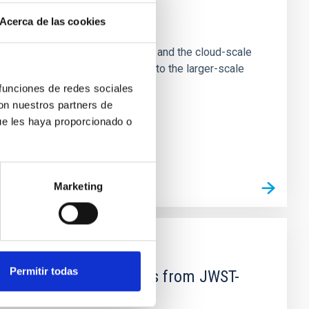
e Scales
Acerca de las cookies
tion of star-forming dense cores and the cloud-scale
tors appear random with respect to the larger-scale
 funciones de redes sociales
con nuestros partners de
ue les haya proporcionado o
Marketing
Permitir todas
d Mg-abundance gradients from JWST-