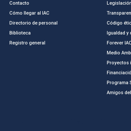
Contacto
Legislació
Cómo llegar al IAC
Transparen
Directorio de personal
Código étic
Biblioteca
Igualdad y 
Registro general
Forever IA
Medio Ambi
Proyectos i
Financiaci
Programa 
Amigos del
PostFooter > Newsletter link