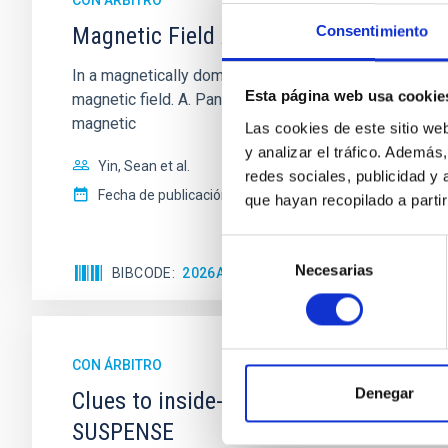
CON ÁRBITRO
Magnetic Field Alignment with Dense C
Consentimiento
In a magnetically dominated model of star formation,
Esta página web usa cookie
magnetic field. A. Pandhi et al. showed instead, howe
magnetic
Las cookies de este sitio we
y analizar el tráfico. Ademá
Yin, Sean et al.
redes sociales, publicidad y
Fecha de publicación:
5
2026
que hayan recopilado a parti
Selección
Necesarias
de
BIBCODE
2026APJ..1003...83Y
NÚMERO DE C
consentimiento
CON ÁRBITRO
Denegar
Clues to inside-out quenching in quie
SUSPENSE