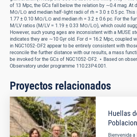
of 13 Mpc, the GCs fall below the relation by ∼0.4 mag. At
M⊙/L⊙ and median half-light radii of rh = 3.0 ± 0.5 pc. Thi
1.77 ± 0.10 M⊙/L⊙ and median rh = 3.2 ± 0.6 pc. For the fur
M/LV ratios (M/LV = 1.19 ± 0.33 M⊙/L⊙), which could sugg
However, such young ages are inconsistent with a MUSE st
indicates they are ∼10 Gyr old. For d = 16.2 Mpc, coupled w
in NGC1052-DF2 appear to be entirely consistent with those
reconcile the further distance with our results, a mass fun
be invoked for the GCs of NGC1052-DF2. ⋆ Based on observ
Observatory under programme 110.23P4.001.
Proyectos relacionados
Huellas d
Poblacion
Bienvenida a 