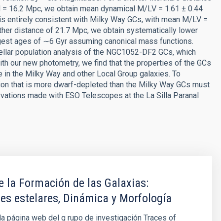
 d = 16.2 Mpc, we obtain mean dynamical M/LV = 1.61 ± 0.44
s is entirely consistent with Milky Way GCs, with mean M/LV =
ther distance of 21.7 Mpc, we obtain systematically lower
est ages of ∼6 Gyr assuming canonical mass functions.
ellar population analysis of the NGC1052-DF2 GCs, which
ith our new photometry, we find that the properties of the GCs
 in the Milky Way and other Local Group galaxies. To
ction that is more dwarf-depleted than the Milky Way GCs must
ations made with ESO Telescopes at the La Silla Paranal
e la Formación de las Galaxias:
es estelares, Dinámica y Morfología
la página web del g rupo de investigación Traces of