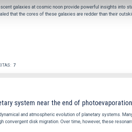
iescent galaxies at cosmic noon provide powerful insights into 
ed that the cores of these galaxies are redder than their outsk
CITAS
7
etary system near the end of photoevaporatio
ly dynamical and atmospheric evolution of planetary systems. Ma
 convergent disk migration. Over time, however, these resonant 