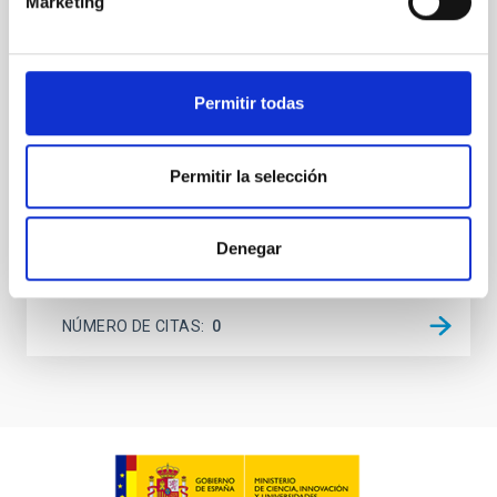
Marketing
dynamical and atmospheric evolution of planetary
systems. Many multi-planet systems younger than
100 Myr exhibit mean-motion resonances, probably
established through convergent disk migration. Over
time, however, these resonant chains are often
Permitir todas
disrupted, mirroring the Nice model proposed for
Wang, Mu-Tian et al.
Permitir la selección
Fecha de publicación:
6
2026
Denegar
BIBCODE
2026NATAS..10..818W
NÚMERO DE CITAS
0