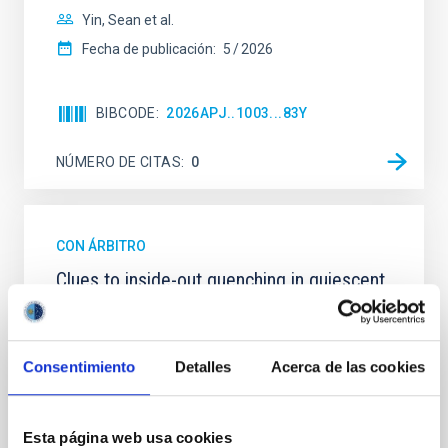
Yin, Sean et al.
Fecha de publicación:
5
2026
BIBCODE
2026APJ..1003...83Y
NÚMERO DE CITAS
0
CON ÁRBITRO
Clues to inside-out quenching in quiescent
galaxies at 1.2 ≲ z ≲ 2.2: Age, Fe-, and
Mg-abundance gradients from JWST-
SUSPENSE
Consentimiento
Detalles
Acerca de las cookies
Spatially resolved stellar populations of massive
quiescent galaxies at cosmic noon provide powerful
insights into star-formation quenching and stellar
Esta página web usa cookies