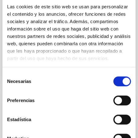
mass assembly mechanisms. Previous photometric
Las cookies de este sitio web se usan para personalizar
studies have revealed that the cores of these
el contenido y los anuncios, ofrecer funciones de redes
galaxies are redder than their outskirts. However,
sociales y analizar el tráfico. Además, compartimos
spectroscopy is needed to break the age-metallicity
información sobre el uso que haga del sitio web con
Cheng, Chloe M. et al.
nuestros partners de redes sociales, publicidad y análisis
web, quienes pueden combinarla con otra información
Fecha de publicación:
6
2026
que les haya proporcionado o que hayan recopilado a
partir del uso que haya hecho de sus servicios.
BIBCODE
2026A&A...710A.158C
Selección
NÚMERO DE CITAS
7
Necesarias
de
consentimiento
Preferencias
CON ÁRBITRO
An adolescent and near-resonant planetary
Estadística
system near the end of photoevaporation
Young exoplanets provide vital insights into the early