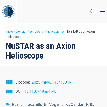
Pasar
al
contenido
principal
Sobrescribir
Inicio
Ciencia y tecnología
Publicaciones
NuSTAR as an Axion
Helioscope
enlaces
NuSTAR as an Axion
de
Helioscope
ayuda
a
la
navegación
Bibcode
2025PhRvL.135n1001R
DOI
10.1103/18sn-hxtb
Ruz, J.; Todarello, E.; Vogel, J. K.; Candón, F. R.;