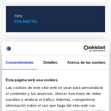
TIPO
CON ÁRBITRO
Sistema Solar y Sistemas Planetarios (SEYSS)
Física estelar e interestelar (FEEI)
Métodos
Técnicas
Consentimiento
Detalles
Acerca de las cookies
Te puede interesar
Esta página web usa cookies
Las cookies de este sitio web se usan para personalizar
el contenido y los anuncios, ofrecer funciones de redes
CON ÁRBITRO
sociales y analizar el tráfico. Además, compartimos
información sobre el uso que haga del sitio web con
Magnetic Field Alignment with Dense