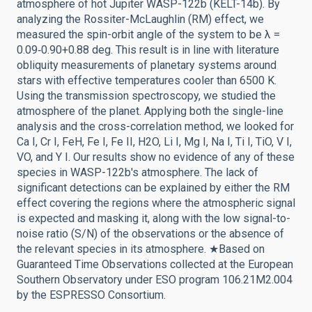
atmosphere of hot Jupiter WASP-122b (KELT-14b). By
analyzing the Rossiter-McLaughlin (RM) effect, we
measured the spin-orbit angle of the system to be λ =
0.09‑0.90+0.88 deg. This result is in line with literature
obliquity measurements of planetary systems around
stars with effective temperatures cooler than 6500 K.
Using the transmission spectroscopy, we studied the
atmosphere of the planet. Applying both the single-line
analysis and the cross-correlation method, we looked for
Ca I, Cr I, FeH, Fe I, Fe II, H2O, Li I, Mg I, Na I, Ti I, TiO, V I,
VO, and Y I. Our results show no evidence of any of these
species in WASP-122b's atmosphere. The lack of
significant detections can be explained by either the RM
effect covering the regions where the atmospheric signal
is expected and masking it, along with the low signal-to-
noise ratio (S/N) of the observations or the absence of
the relevant species in its atmosphere. ★Based on
Guaranteed Time Observations collected at the European
Southern Observatory under ESO program 106.21M2.004
by the ESPRESSO Consortium.