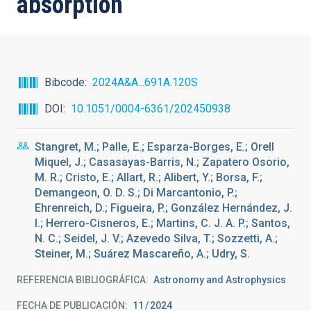
absorption
Bibcode
2024A&A...691A.120S
DOI
10.1051/0004-6361/202450938
Stangret, M.; Palle, E.; Esparza-Borges, E.; Orell
Miquel, J.; Casasayas-Barris, N.; Zapatero Osorio,
M. R.; Cristo, E.; Allart, R.; Alibert, Y.; Borsa, F.;
Demangeon, O. D. S.; Di Marcantonio, P.;
Ehrenreich, D.; Figueira, P.; González Hernández, J.
I.; Herrero-Cisneros, E.; Martins, C. J. A. P.; Santos,
N. C.; Seidel, J. V.; Azevedo Silva, T.; Sozzetti, A.;
Steiner, M.; Suárez Mascareño, A.; Udry, S.
REFERENCIA BIBLIOGRÁFICA
Astronomy and Astrophysics
FECHA DE PUBLICACIÓN:
11
2024