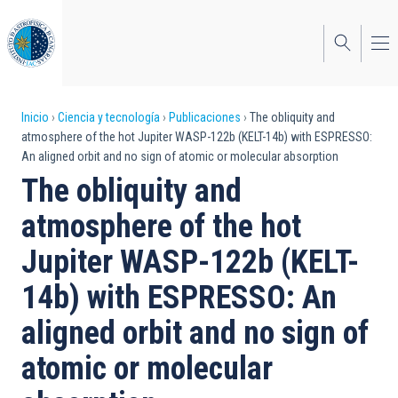
Pasar
al
contenido
principal
Sobrescribir
Inicio
Ciencia y tecnología
Publicaciones
The obliquity and
atmosphere of the hot Jupiter WASP-122b (KELT-14b) with ESPRESSO:
enlaces
An aligned orbit and no sign of atomic or molecular absorption
de
The obliquity and
ayuda
atmosphere of the hot
a
Jupiter WASP-122b (KELT-
la
14b) with ESPRESSO: An
navegación
aligned orbit and no sign of
atomic or molecular