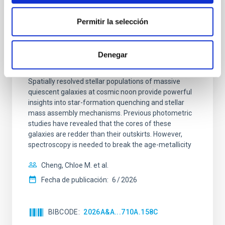
CON ÁRBITRO
Permitir la selección
Clues to inside-out quenching in quiescent
galaxies at 1.2 ≲ z ≲ 2.2: Age, Fe-, and
Mg-abundance gradients from JWST-
Denegar
SUSPENSE
Spatially resolved stellar populations of massive
quiescent galaxies at cosmic noon provide powerful
insights into star-formation quenching and stellar
mass assembly mechanisms. Previous photometric
studies have revealed that the cores of these
galaxies are redder than their outskirts. However,
spectroscopy is needed to break the age-metallicity
Cheng, Chloe M. et al.
Fecha de publicación:
6
2026
BIBCODE
2026A&A...710A.158C