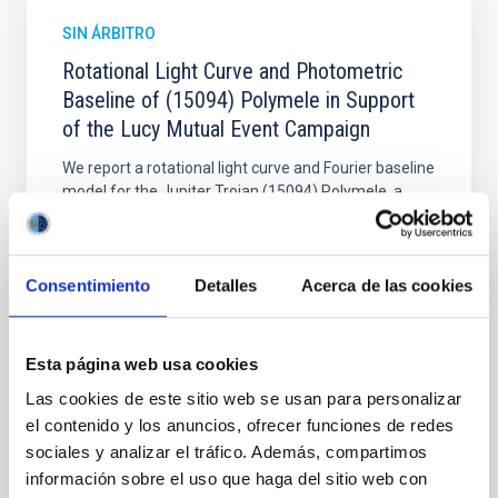
SIN ÁRBITRO
Rotational Light Curve and Photometric
Baseline of (15094) Polymele in Support
of the Lucy Mutual Event Campaign
We report a rotational light curve and Fourier baseline
model for the Jupiter Trojan (15094) Polymele, a
primary target of the NASA Lucy mission, obtained
on 2026 May 19─20 and May 21─22 UT with the
Two-meter Twin Telescope (TTT). Phase-Dispersion
Consentimiento
Detalles
Acerca de las cookies
Minimization over the combined two-night dataset
yields P rot = 5.762 ± 0.051 hr and a peak-to-peak
Alarcon, Miguel R. et al.
Esta página web usa cookies
Fecha de publicación:
5
2026
Las cookies de este sitio web se usan para personalizar
el contenido y los anuncios, ofrecer funciones de redes
sociales y analizar el tráfico. Además, compartimos
BIBCODE
2026RNAAS..10..143A
información sobre el uso que haga del sitio web con