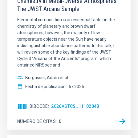
Chemistry in Metal-Diverse Atmospheres:
The JWST Arcana Sample
Elemental composition is an essential factor in the
chemistry of planetary and brown dwarf
atmospheres; however, the majority of low-
temperature objects near the Sun have nearly
indistinguishable abundance patterns. In this talk, I
will review some of the key findings of the JWST
Cycle 3 "Arcana of the Ancients" program, which
obtained NIRSpec and
Burgasser, Adam et al.
Fecha de publicación:
6
2026
BIBCODE
2026ASTCS..1110204B
NÚMERO DE CITAS
0